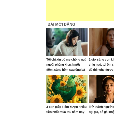
BÀI MỚI ĐĂNG
Tôi chỉ xin bố mẹ chồng ngủ
1 giờ sáng con k
ngoài phòng khách một
chịu ngủ, tôi ôm 
đêm, sáng hôm sau ông bà
dỗ thì nghe được
xách đồ về quê, tôi sai ở
chồng
đâu?
3 con giáp kiếm được nhiều
Trở thành người 
tiền nhất mùa thu năm nay
đại gia, cô gái n