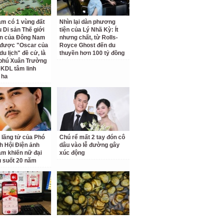
am có 1 vùng đất
Nhìn lại dàn phương
 Di sản Thế giới
tiện của Lý Nhã Kỳ: Ít
ên của Đông Nam
nhưng chất, từ Rolls-
 được "Oscar của
Royce Ghost đến du
u lịch" đề cử, là
thuyền hơn 100 tỷ đồng
 phú Xuân Trường
 KDL tâm linh
 ha
 lãng tử của Phó
Chú rể mất 2 tay đón cô
ch Hội Điện ảnh
dâu vào lễ đường gây
am khiến nữ đại
xúc động
u suốt 20 năm