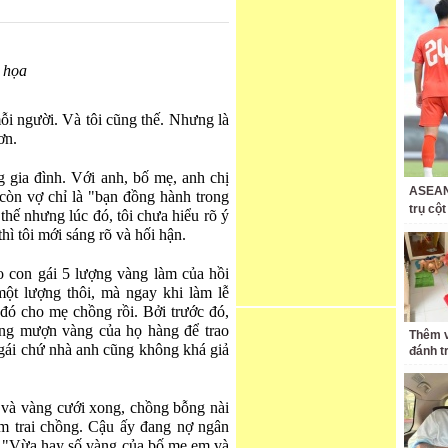
 họa
i người. Và tôi cũng thế. Nhưng là
ơn.
g gia đình. Với anh, bố mẹ, anh chị
ASEAN 
còn vợ chỉ là "bạn đồng hành trong
trụ cộ
thế nhưng lúc đó, tôi chưa hiểu rõ ý
hì tôi mới sáng rõ và hối hận.
ho con gái 5 lượng vàng làm của hồi
ột lượng thôi, mà ngay khi làm lễ
 đó cho mẹ chồng rồi. Bởi trước đó,
ng mượn vàng của họ hàng để trao
Thêm v
 gái chứ nhà anh cũng không khá giả
đánh t
 và vàng cưới xong, chồng bỗng nài
em trai chồng. Cậu ấy đang nợ ngân
g. "Vừa hay số vàng của bố mẹ em và