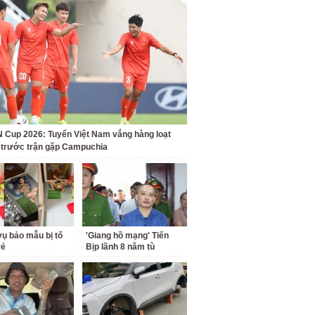
Cup 2026: Tuyển Việt Nam vắng hàng loạt
t trước trận gặp Campuchia
ụ bảo mẫu bị tố
'Giang hồ mạng' Tiến
rẻ
Bịp lãnh 8 năm tù