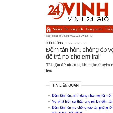
Video
Tin trong tỉnh
Trong nước
Thế g
Thời gian:
Thứ Sáu 7/8/2026 09:52 PM
CUỘC SỐNG
15:48 28-09-2022
Đêm tân hôn, chồng ép v
để trả nợ cho em trai
Tôi giận dữ tột cùng khi nghe chuyện 
hôn.
TIN LIÊN QUAN
Đêm tân hôn, nhìn dung nhan vợ tôi mới 
Vợ phát hiện sự thật rụng rời khi đêm tâ
Đêm tân hôn mẹ chồng vào tận phòng rồi t
suy sụp vì sốc nặng