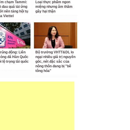
iểm chạm Tammi:
Loại thực phẩm ngon
i đau quá tải ứng
miệng nhưng âm thầm
ới nền tảng hội tụ
gây hại thận
a Viettel
 rúng động: Liên
Bộ trưởng VHTT&DL lo
Bóng đá Hàn Quốc
ngại nhiều giá trị nguyên
ối lộ trọng tài quốc
gốc, nét đặc sắc của
nông thôn đang bị "bê
tông hóa"