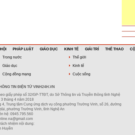
 HỘI
PHÁP LUẬT
GIÁO DỤC
KINH TẾ
GIẢI TRÍ
THỂ THAO
CỘ
Trong nước
Thế giới
Giáo dục
Kinh tế
Cộng đồng mạng
Cuộc sống
ÔNG TIN ĐIỆN TỬ VINH24H.VN
heo giấy phép số 32/GP-TTĐT, do Sở Thông tin và Truyền thông tỉnh Nghệ
 3 tháng 4 năm 2018
ng 4, Trung tâm Cung ứng dịch vụ công phường Trường Vinh, số 26, đường
dài, phường Trường Vinh, tỉnh Nghệ An
iên hệ: 0945.795.560
nline.na@gmail.com
trách nhiệm nội dung:
h Huyền