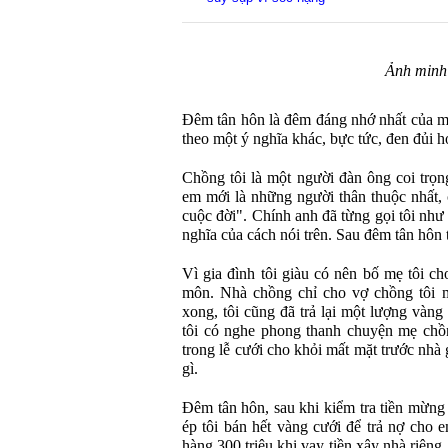
Ảnh minh
Đêm tân hôn là đêm đáng nhớ nhất của mỗ
theo một ý nghĩa khác, bực tức, đen đủi h
Chồng tôi là một người đàn ông coi trọn
em mới là những người thân thuộc nhất, 
cuộc đời". Chính anh đã từng gọi tôi như 
nghĩa của cách nói trên. Sau đêm tân hôn t
Vì gia đình tôi giàu có nên bố mẹ tôi c
môn. Nhà chồng chỉ cho vợ chồng tôi m
xong, tôi cũng đã trả lại một lượng vàng
tôi có nghe phong thanh chuyện mẹ chồ
trong lễ cưới cho khỏi mất mặt trước nhà
gì.
Đêm tân hôn, sau khi kiểm tra tiền mừng
ép tôi bán hết vàng cưới để trả nợ cho 
hàng 300 triệu khi vay tiền xây nhà riên