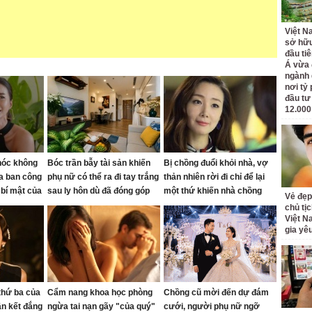
Việt N
sở hữu
đầu ti
Á vừa
ngành d
nơi tỷ
đầu tư
12.000
hóc không
Bóc trần bẫy tài sản khiến
Bị chồng đuổi khỏi nhà, vợ
ra ban công
phụ nữ có thể ra đi tay trắng
thản nhiên rời đi chỉ để lại
 bí mật của
sau ly hôn dù đã đóng góp
một thứ khiến nhà chồng
Vẻ đẹp
rất nhiều
năn nỉ quay về
chủ tị
Việt N
gia yê
thứ ba của
Cẩm nang khoa học phòng
Chồng cũ mời đến dự đám
hận kết đắng
ngừa tai nạn gãy "của quý"
cưới, người phụ nữ ngỡ