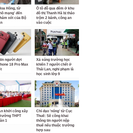
oa Hồng, từ
Ô tô đỗ qua đêm ở khu
 hồ mạng' đến
đô thị Thanh Hà bị tháo
hám xét của Bộ
trộm 2 bánh, công an
an
vào cuộc
tin người đợi
Xả súng trường học
hone 18 Pro Max
khiến 7 người chết ở
ết
Thái Lan, nghi phạm là
học sinh lớp 9
n khởi công xây
Chỉ đạo 'nóng' từ Cục
Trường THPT
Thuế: Sẽ công khai
àn 1
thông tin người nộp
thuế nếu thuộc trường
hợp sau