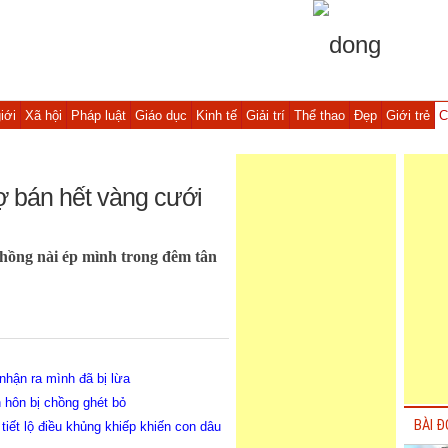
iới
Xã hội
Pháp luật
Giáo dục
Kinh tế
Giải trí
Thể thao
Đẹp
Giới trẻ
C
ợ bán hết vàng cưới
chồng nài ép mình trong đêm tân
nhận ra mình đã bị lừa
n hôn bị chồng ghét bỏ
BÀI Đ
iết lộ điều khủng khiếp khiến con dâu