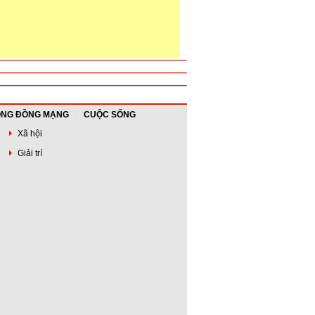
NG ĐỒNG MẠNG
CUỘC SỐNG
Xã hội
Giải trí