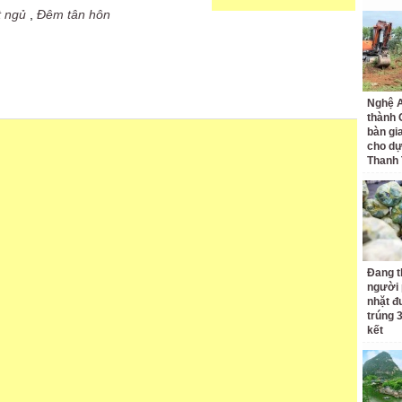
t ngủ
,
Đêm tân hôn
Nghệ A
thành
bàn gi
cho dự
Thanh
Đang t
người 
nhặt đ
trúng 
kết