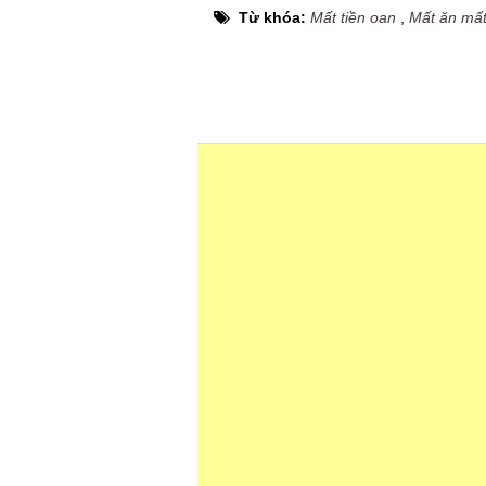
Từ khóa:
Mất tiền oan
,
Mất ăn mấ