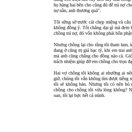
họ hàng hai bên cho cũng đủ để trả nợ ch
nợ nần, anh thương quá".
Tôi sững sờ trước cái chẹp miệng và câu 
không đồng ý. Tôi chẳng dại gì mà đem b
chồng trả nợ, đó vốn không phải bổn phận
Nhưng chồng lại cho rằng tôi tham lam, í
đang ở cũng trị giá bạc tỷ, khi em trai a
mà anh cũng chẳng cho đồng nào cả. Giờ t
trách nhiệm giúp đỡ em chồng cho trọn đạ
Hai vợ chồng tôi không ai nhường ai nê
giờ, chúng tôi vẫn không tìm được tiếng 
tôi sẽ không bán. Nhưng tôi có nên bỏ r
chồng cho chồng tôi vừa lòng không? N
oan, tôi lại bực hết cả mình.