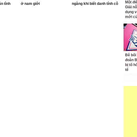
Một đ
ân tình
ở nam giới
ngàng khi biết danh tính cô
Giải nỗ
dâu
dụng v
mới củ
Bê bối
đoàn 
bị tố h
tế