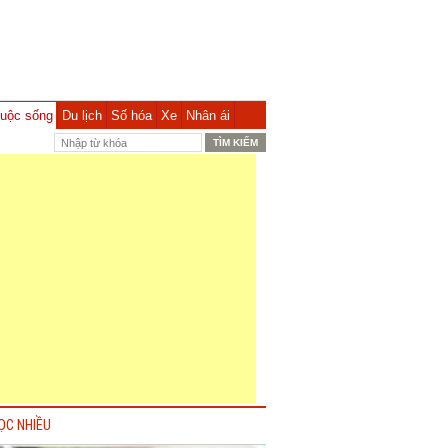
uộc sống
Du lịch
Số hóa
Xe
Nhân ái
ỌC NHIỀU