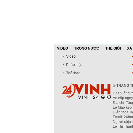
VIDEO
TRONG NƯỚC
THẾ GIỚI
XÃ
Video
Pháp luật
Thể thao
®
TRANG TH
Hoạt động t
An cấp ngày
Địa chỉ: Tầ
Lê Mao kéo 
Điện thoại l
Email: 24ho
Người chịu 
Lê Thị Than