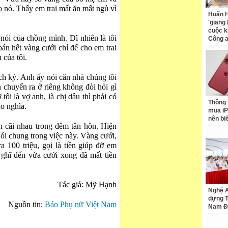
o nó. Thấy em trai mất ăn mất ngủ vì
Huấn H
'giang
cuộc k
nói của chồng mình. Dĩ nhiên là tôi
Công 
án hết vàng cưới chỉ để cho em trai
 của tôi.
ch kỷ. Anh ấy nói căn nhà chúng tôi
nh chuyển ra ở riêng không đòi hỏi gì
ôi là vợ anh, là chị dâu thì phải có
Thông 
o nghĩa.
mua iP
nên bi
n cãi nhau trong đêm tân hôn. Hiện
nói chung trong việc này. Vàng cưới,
a 100 triệu, gọi là tiền giúp đỡ em
ghĩ đến vừa cưới xong đã mất tiền
Tác giả: Mỹ Hạnh
Nghệ A
dựng 
Nguồn tin:
Báo Phụ nữ Việt Nam
Nam Đ