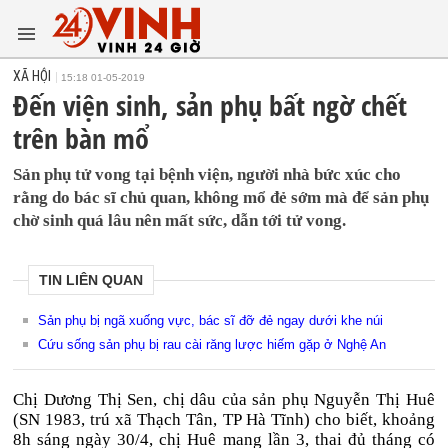
XÃ HỘI
15:18 01-05-2019
Đến viện sinh, sản phụ bất ngờ chết
trên bàn mổ
Sản phụ tử vong tại bệnh viện, người nhà bức xúc cho
rằng do bác sĩ chủ quan, không mổ đẻ sớm mà để sản phụ
chờ sinh quá lâu nên mất sức, dẫn tới tử vong.
TIN LIÊN QUAN
Sản phụ bị ngã xuống vực, bác sĩ đỡ đẻ ngay dưới khe núi
Cứu sống sản phụ bị rau cài răng lược hiếm gặp ở Nghệ An
Chị Dương Thị Sen, chị dâu của sản phụ Nguyễn Thị Huê
(SN 1983, trú xã Thạch Tân, TP Hà Tĩnh) cho biết, khoảng
8h sáng ngày 30/4, chị Huê mang lần 3, thai đủ tháng có