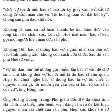
“Đưa vợ tôi đi mổ, bác sĩ bảo tôi ký giấy cam kết cắt tử
cung để cầm máu cho vợ. Tôi hoảng loạn rồi đặt bút ký”,
chồng sản phụ đau khổ nói.
Khoảng 1h sau, ca mổ hoàn thành, bé trai được đưa vào
lồng kính để chăm sóc. Còn chị Huê mất máu, bác sĩ kêu
gọi mọi người hiến máu cứu sản phụ.
Khoảng 16h, bác sĩ thông báo với người nhà, sản phụ rơi
vào tình huống xấu, không còn cách cứu chữa. Sau đó sản
phụ Huê tử vong.
“Vợ tôi đau như thế nhưng gọi nhiều lần bác sĩ vẫn để chờ
sinh chứ không đưa vợ tôi đi mổ là do bác sĩ chủ quan.
Hiện tôi chưa nghe bác sĩ thông báo là vợ tôi chết vì
nguyên nhân gì, tôi muốn yêu cầu bác sĩ làm rõ cái chết
của vợ”, ông Hồng nói.
Ông Hoàng Quang Trung, Phó giám đốc BV đa khoa tỉnh
Hà Tĩnh cho biết, hiện bệnh viện đang làm rõ để kết luận
nguyên nhân cái chết của sản phụ. Hiện sức khỏe trẻ sơ