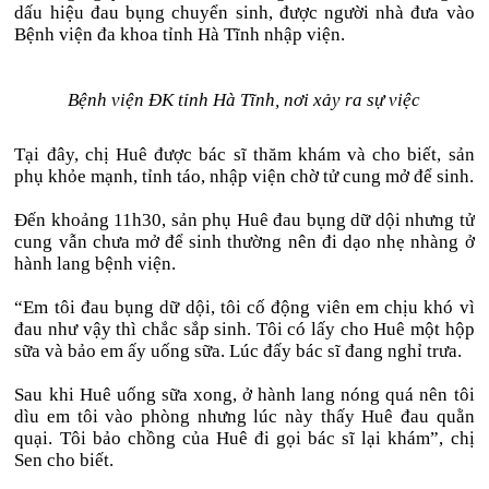
dấu hiệu đau bụng chuyển sinh, được người nhà đưa vào
Bệnh viện đa khoa tỉnh Hà Tĩnh nhập viện.
Bệnh viện ĐK tỉnh Hà Tĩnh, nơi xảy ra sự việc
Tại đây, chị Huê được bác sĩ thăm khám và cho biết, sản
phụ khỏe mạnh, tỉnh táo, nhập viện chờ tử cung mở để sinh.
Đến khoảng 11h30, sản phụ Huê đau bụng dữ dội nhưng tử
cung vẫn chưa mở để sinh thường nên đi dạo nhẹ nhàng ở
hành lang bệnh viện.
“Em tôi đau bụng dữ dội, tôi cố động viên em chịu khó vì
đau như vậy thì chắc sắp sinh. Tôi có lấy cho Huê một hộp
sữa và bảo em ấy uống sữa. Lúc đấy bác sĩ đang nghỉ trưa.
Sau khi Huê uống sữa xong, ở hành lang nóng quá nên tôi
dìu em tôi vào phòng nhưng lúc này thấy Huê đau quằn
quại. Tôi bảo chồng của Huê đi gọi bác sĩ lại khám”, chị
Sen cho biết.