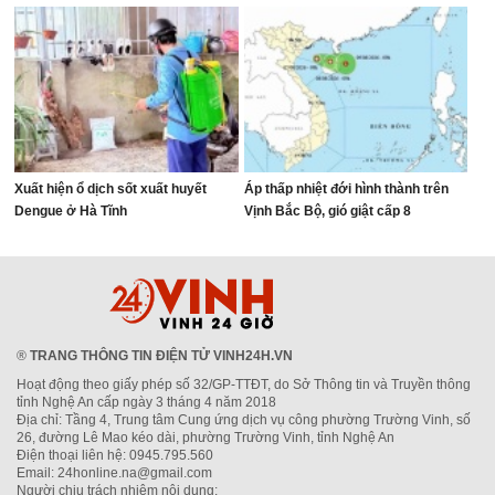
Xuất hiện ổ dịch sốt xuất huyết
Áp thấp nhiệt đới hình thành trên
Dengue ở Hà Tĩnh
Vịnh Bắc Bộ, gió giật cấp 8
®
TRANG THÔNG TIN ĐIỆN TỬ VINH24H.VN
Hoạt động theo giấy phép số 32/GP-TTĐT, do Sở Thông tin và Truyền thông
tỉnh Nghệ An cấp ngày 3 tháng 4 năm 2018
Địa chỉ: Tầng 4, Trung tâm Cung ứng dịch vụ công phường Trường Vinh, số
26, đường Lê Mao kéo dài, phường Trường Vinh, tỉnh Nghệ An
Điện thoại liên hệ: 0945.795.560
Email: 24honline.na@gmail.com
Người chịu trách nhiệm nội dung: