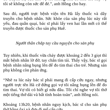
tôi sẽ không còn sức để đẻ.”, anh Hồng cho hay.
Sau đó, người trực bệnh viện tên Hà lấy thuốc và dây
truyền cho bệnh nhân. Sức khỏe của sản phụ lúc này rất
yếu, đau quằn quại, bác sĩ phải lấy ven hai lần mới có thể
truyền được thuốc cho sản phụ Huê.
Người thân chắp tay cầu nguyện cho sản phụ
Tuy nhiên, khi thuốc vừa chảy được khoảng 2 đến 3 giọt thì
mắt bệnh nhân lờ đờ, tay chân tím tái. Thấy vậy, bác sĩ gọi
bệnh nhân nâng bụng lên để đo tim thai cho trẻ. Nhưng sản
phụ không còn phản ứng.
“Nhẽ ra lúc này bác sĩ phải mang đi cấp cứu ngay, nhưng
người trực tên Hà cứ đứng gọi vợ tôi nâng bụng lên để đo
tim thai. Vợ tôi có biết gì nữa đâu. Tôi chỉ nghe vợ tôi thở
một tiếng thở dài và bất tỉnh hoàn toàn”, anh Hồng nói.
Khoảng 13h20, bệnh nhân nguy kịch, bác sĩ cho sản phụ
thở bằng ôxi và đưa đi mổ cấp cứu.