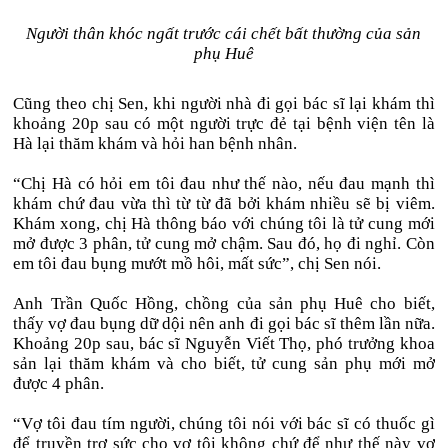
Người thân khóc ngất trước cái chết bất thường của sản
phụ Huê
Cũng theo chị Sen, khi người nhà đi gọi bác sĩ lại khám thì
khoảng 20p sau có một người trực đẻ tại bệnh viện tên là
Hà lại thăm khám và hỏi han bệnh nhân.
“Chị Hà có hỏi em tôi đau như thế nào, nếu đau mạnh thì
khám chứ đau vừa thì từ từ đã bởi khám nhiều sẽ bị viêm.
Khám xong, chị Hà thông báo với chúng tôi là tử cung mới
mở được 3 phân, tử cung mở chậm. Sau đó, họ đi nghỉ. Còn
em tôi đau bụng mướt mồ hôi, mất sức”, chị Sen nói.
Anh Trần Quốc Hồng, chồng của sản phụ Huê cho biết,
thấy vợ đau bụng dữ dội nên anh đi gọi bác sĩ thêm lần nữa.
Khoảng 20p sau, bác sĩ Nguyễn Viết Thọ, phó trưởng khoa
sản lại thăm khám và cho biết, tử cung sản phụ mới mở
được 4 phân.
“Vợ tôi đau tím người, chúng tôi nói với bác sĩ có thuốc gì
để truyền trợ sức cho vợ tôi không chứ để như thế này vợ