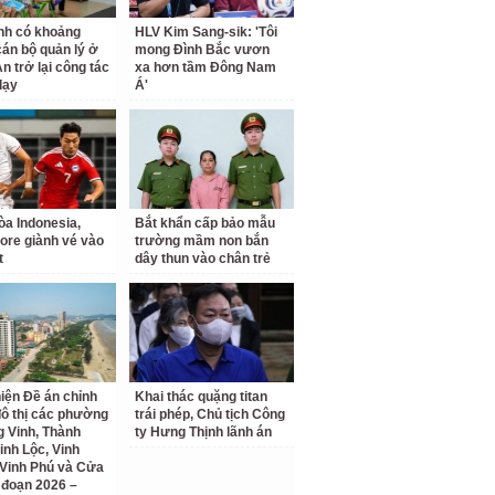
nh có khoảng
HLV Kim Sang-sik: 'Tôi
cán bộ quản lý ở
mong Đình Bắc vươn
n trở lại công tác
xa hơn tầm Đông Nam
dạy
Á'
a Indonesia,
Bắt khẩn cấp bảo mẫu
ore giành vé vào
trường mầm non bắn
t
dây thun vào chân trẻ
iện Đề án chỉnh
Khai thác quặng titan
đô thị các phường
trái phép, Chủ tịch Công
 Vinh, Thành
ty Hưng Thịnh lãnh án
inh Lộc, Vinh
Vinh Phú và Cửa
i đoạn 2026 –