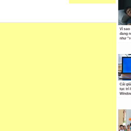
Vì sao
đang n
như "r
Cái giá
tục trì
Windo