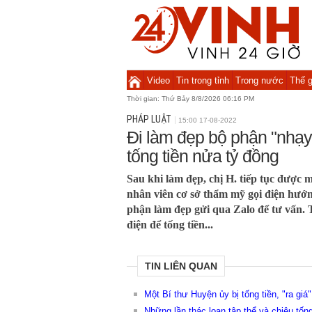
Video
Tin trong tỉnh
Trong nước
Thế g
Thời gian:
Thứ Bảy 8/8/2026 06:16 PM
PHÁP LUẬT
15:00 17-08-2022
Đi làm đẹp bộ phận "nhạy
tống tiền nửa tỷ đồng
Sau khi làm đẹp, chị H. tiếp tục được 
nhân viên cơ sở thẩm mỹ gọi điện hướn
phận làm đẹp gửi qua Zalo để tư vấn. Tu
điện để tống tiền...
TIN LIÊN QUAN
Một Bí thư Huyện ủy bị tống tiền, "ra giá"
Những lần thác loạn tập thể và chiêu tốn