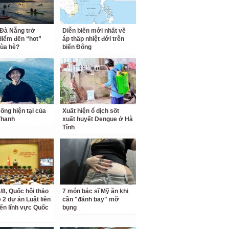
 Đà Nẵng trở
Diễn biến mới nhất về
điểm đến “hot”
áp thấp nhiệt đới trên
ùa hè?
biển Đông
ống hiện tại của
Xuất hiện ổ dịch sốt
Thanh
xuất huyết Dengue ở Hà
Tĩnh
/8, Quốc hội thảo
7 món bác sĩ Mỹ ăn khi
 2 dự án Luật liên
cần "đánh bay" mỡ
ến lĩnh vực Quốc
bụng