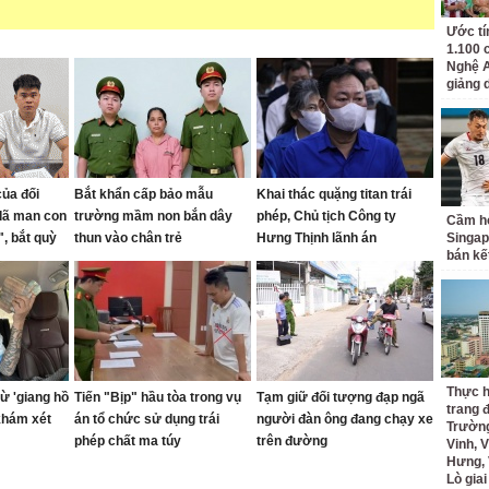
Ước tí
1.100 
Nghệ A
giảng 
của đối
Bắt khẩn cấp bảo mẫu
Khai thác quặng titan trái
dã man con
trường mầm non bắn dây
phép, Chủ tịch Công ty
Cầm hò
, bắt quỳ
thun vào chân trẻ
Hưng Thịnh lãnh án
Singap
bán kế
g
Thực h
ừ 'giang hồ
Tiến "Bịp" hầu tòa trong vụ
Tạm giữ đối tượng đạp ngã
trang 
khám xét
án tổ chức sử dụng trái
người đàn ông đang chạy xe
Trường
phép chất ma túy
trên đường
Vinh, V
Hưng, 
Lò gia