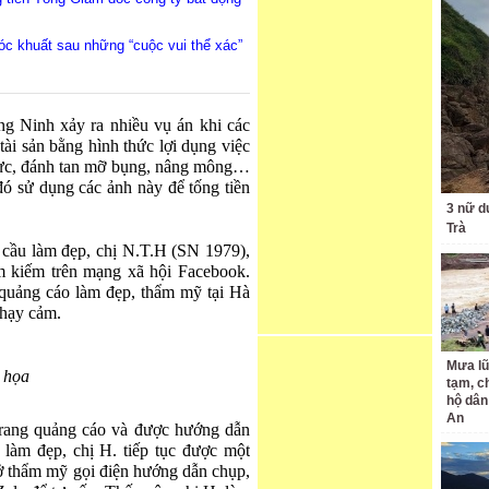
óc khuất sau những “cuộc vui thể xác”
ng Ninh xảy ra nhiều vụ án khi các
tài sản bằng hình thức lợi dụng việc
gực, đánh tan mỡ bụng, nâng mông…
ó sử dụng các ảnh này để tống tiền
3 nữ d
Trà
 cầu làm đẹp, chị N.T.H (SN 1979),
m kiếm trên mạng xã hội Facebook.
 quảng cáo làm đẹp, thẩm mỹ tại Hà
nhạy cảm.
Mưa lũ
 họa
tạm, c
hộ dân
An
trang quảng cáo và được hướng dẫn
làm đẹp, chị H. tiếp tục được một
sở thẩm mỹ gọi điện hướng dẫn chụp,