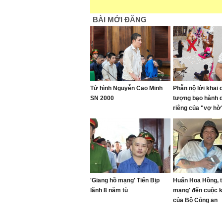
BÀI MỚI ĐĂNG
Tử hình Nguyễn Cao Minh
Phẫn nộ lời khai 
SN 2000
tượng bạo hành 
riêng của "vợ hờ"
gối đến 1 giờ sán
'Giang hồ mạng' Tiến Bịp
Huấn Hoa Hồng, t
lãnh 8 năm tù
mạng' đến cuộc 
của Bộ Công an