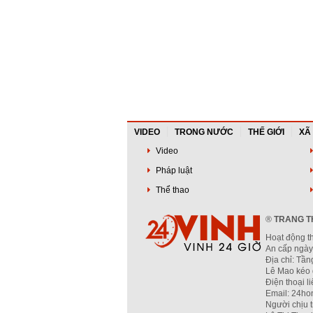
VIDEO
TRONG NƯỚC
THẾ GIỚI
XÃ
Video
Pháp luật
Thể thao
®
TRANG TH
Hoạt động t
An cấp ngày
Địa chỉ: Tầ
Lê Mao kéo 
Điện thoại l
Email: 24ho
Người chịu 