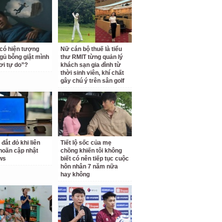
 có hiện tượng
Nữ cán bộ thuế là tiểu
gủ bỗng giật mình
thư RMIT từng quản lý
ơi tự do”?
khách sạn gia đình từ
thời sinh viên, khí chất
gây chú ý trên sân golf
 đắt đỏ khi liên
Tiết lộ sốc của mẹ
 hoãn cập nhật
chồng khiến tôi không
ws
biết có nên tiếp tục cuộc
hôn nhân 7 năm nữa
hay không