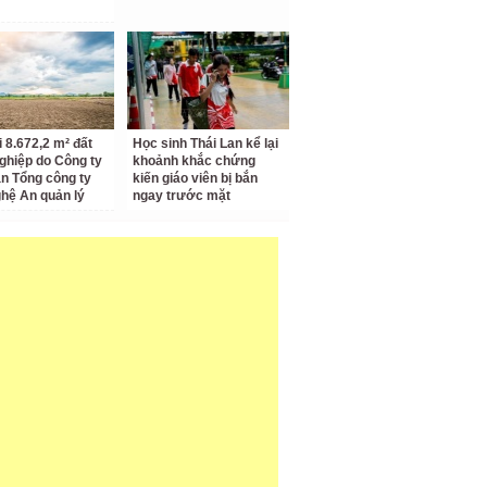
i 8.672,2 m² đất
Học sinh Thái Lan kể lại
ghiệp do Công ty
khoảnh khắc chứng
n Tổng công ty
kiến giáo viên bị bắn
hệ An quản lý
ngay trước mặt