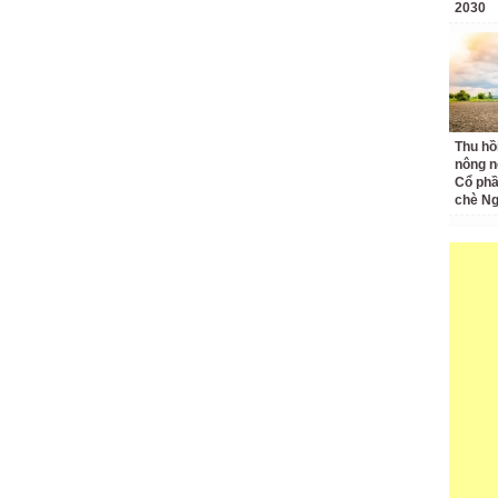
2030
Thu hồ
nông n
Cổ phầ
chè Ng