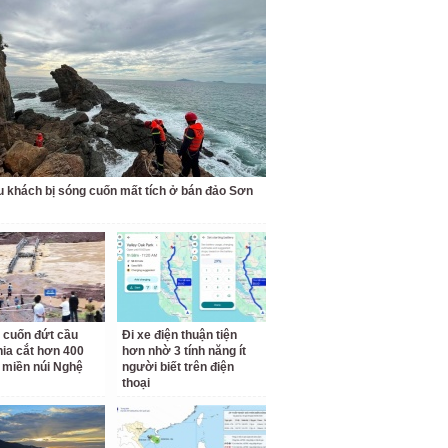
u khách bị sóng cuốn mất tích ở bán đảo Sơn
 cuốn đứt cầu
Đi xe điện thuận tiện
hia cắt hơn 400
hơn nhờ 3 tính năng ít
 miền núi Nghệ
người biết trên điện
thoại