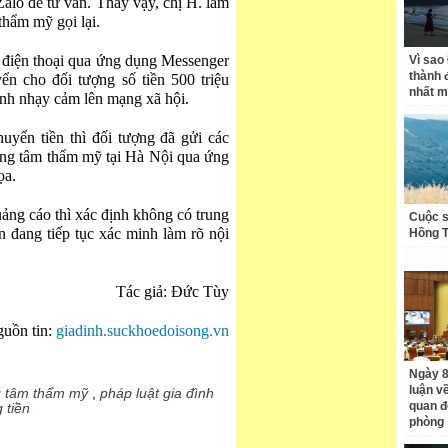
alo để tư vấn. Thấy vậy, chị H. làm
thẩm mỹ gọi lại.
 điện thoại qua ứng dụng Messenger
Vì sao
thành 
ển cho đối tượng số tiền 500 triệu
nhất m
ảnh nhạy cảm lên mạng xã hội.
yển tiền thì đối tượng đã gửi các
rung tâm thẩm mỹ tại Hà Nội qua ứng
ọa.
uảng cáo thì xác định không có trung
Cuộc s
đang tiếp tục xác minh làm rõ nội
Hồng 
Tác giả: Đức Tùy
uồn tin:
giadinh.suckhoedoisong.vn
Ngày 8
luận về
g tâm thẩm mỹ
,
pháp luật gia đình
quan đ
 tiền
phòng