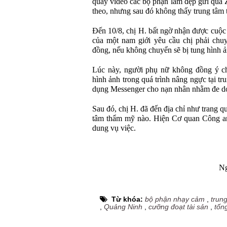
quay video các bộ phận làm đẹp gửi qua Z
theo, nhưng sau đó không thấy trung tâm 
Đến 10/8, chị H. bất ngờ nhận được cuộc
của một nam giới yêu cầu chị phải chuy
đồng, nếu không chuyển sẽ bị tung hình 
Lúc này, người phụ nữ không đồng ý chu
hình ảnh trong quá trình nâng ngực tại t
dụng Messenger cho nạn nhân nhằm đe d
Sau đó, chị H. đã đến địa chỉ như trang q
tâm thẩm mỹ nào. Hiện Cơ quan Công an 
dung vụ việc.
Ng
Từ khóa:
bộ phận nhạy cảm
,
trun
,
Quảng Ninh
,
cưỡng đoạt tài sản
,
tống