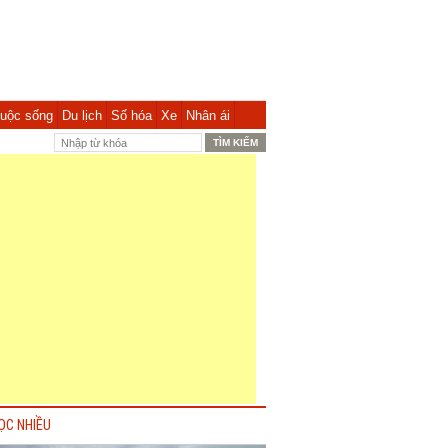
uộc sống
Du lịch
Số hóa
Xe
Nhân ái
ỌC NHIỀU