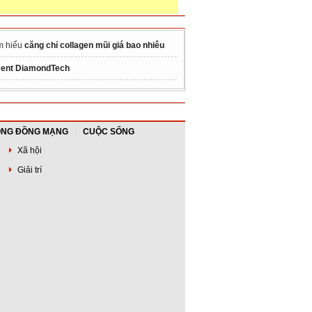
m hiểu
căng chỉ collagen mũi giá bao nhiêu
Dent DiamondTech
NG ĐỒNG MẠNG
CUỘC SỐNG
Xã hội
Giải trí