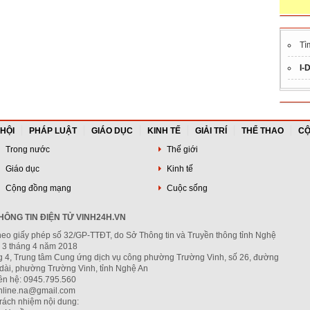
Tì
I-
 HỘI
PHÁP LUẬT
GIÁO DỤC
KINH TẾ
GIẢI TRÍ
THỂ THAO
CỘ
Trong nước
Thế giới
Giáo dục
Kinh tế
Cộng đồng mạng
Cuộc sống
ÔNG TIN ĐIỆN TỬ VINH24H.VN
heo giấy phép số 32/GP-TTĐT, do Sở Thông tin và Truyền thông tỉnh Nghệ
 3 tháng 4 năm 2018
ng 4, Trung tâm Cung ứng dịch vụ công phường Trường Vinh, số 26, đường
dài, phường Trường Vinh, tỉnh Nghệ An
iên hệ: 0945.795.560
nline.na@gmail.com
trách nhiệm nội dung: