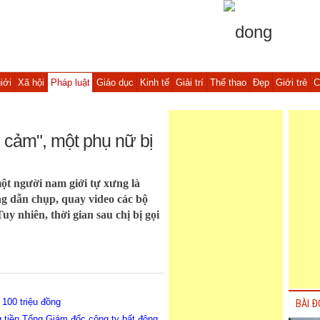
iới
Xã hội
Pháp luật
Giáo dục
Kinh tế
Giải trí
Thể thao
Đẹp
Giới trẻ
C
 cảm", một phụ nữ bị
một người nam giới tự xưng là
g dẫn chụp, quay video các bộ
y nhiên, thời gian sau chị bị gọi
 100 triệu đồng
BÀI Đ
g tiền Tổng Giám đốc công ty bất động