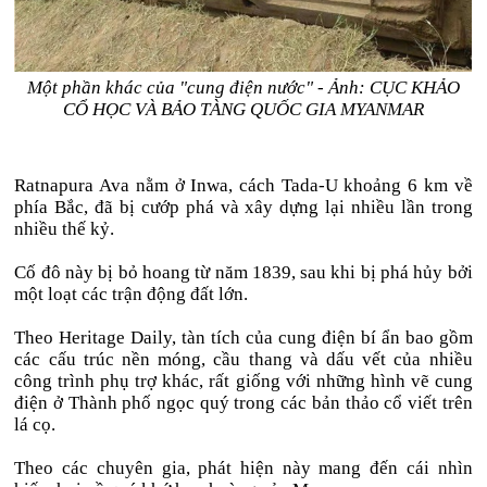
Một phần khác của "cung điện nước" - Ảnh: CỤC KHẢO
CỔ HỌC VÀ BẢO TÀNG QUỐC GIA MYANMAR
Ratnapura Ava nằm ở Inwa, cách Tada-U khoảng 6 km về
phía Bắc, đã bị cướp phá và xây dựng lại nhiều lần trong
nhiều thế kỷ.
Cố đô này bị bỏ hoang từ năm 1839, sau khi bị phá hủy bởi
một loạt các trận động đất lớn.
Theo Heritage Daily, tàn tích của cung điện bí ẩn bao gồm
các cấu trúc nền móng, cầu thang và dấu vết của nhiều
công trình phụ trợ khác, rất giống với những hình vẽ cung
điện ở Thành phố ngọc quý trong các bản thảo cổ viết trên
lá cọ.
Theo các chuyên gia, phát hiện này mang đến cái nhìn