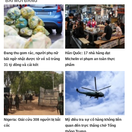
BÀI MỚI ĐĂNG
Đang thu gom rác, người phụ nữ
Hàn Quốc: 17 nhà hàng đạt
bất ngờ nhặt được tờ vé số trúng
Michelin vi phạm an toàn thực
31 tỷ đồng và cái kết
phẩm
Nigeria: Giải cứu 308 người bị bắt
Mỹ điều tra sự cố hàng không liên
cóc
quan đến trực thăng chở Tổng
thống Trump