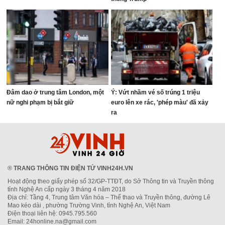
Đâm dao ở trung tâm London, một
Ý: Vứt nhầm vé số trúng 1 triệu
nữ nghi phạm bị bắt giữ
euro lên xe rác, 'phép màu' đã xảy
ra
®
TRANG THÔNG TIN ĐIỆN TỬ VINH24H.VN
Hoạt động theo giấy phép số 32/GP-TTĐT, do Sở Thông tin và Truyền thông
tỉnh Nghệ An cấp ngày 3 tháng 4 năm 2018
Địa chỉ: Tầng 4, Trung tâm Văn hóa – Thể thao và Truyền thông, đường Lê
Mao kéo dài , phường Trường Vinh, tỉnh Nghệ An, Việt Nam
Điện thoại liên hệ: 0945.795.560
Email: 24honline.na@gmail.com