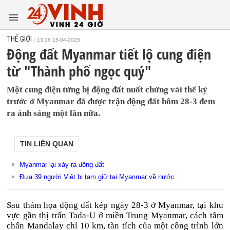
THẾ GIỚI
13:16 15-04-2025
Động đất Myanmar tiết lộ cung điện
từ "Thành phố ngọc quý"
Một cung điện từng bị động đất nuốt chửng vài thế kỷ
trước ở Myanmar đã được trận động đất hôm 28-3 đem
ra ánh sáng một lần nữa.
TIN LIÊN QUAN
Myanmar lại xảy ra động đất
Đưa 39 người Việt bị tạm giữ tại Myanmar về nước
Sau thảm họa động đất kép ngày 28-3 ở Myanmar, tại khu
vực gần thị trấn Tada-U ở miền Trung Myanmar, cách tâm
chấn Mandalay chỉ 10 km, tàn tích của một công trình lớn