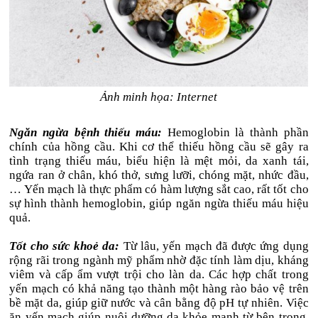
Ảnh minh họa: Internet
Ngăn ngừa bệnh thiếu máu:
Hemoglobin là thành phần
chính của hồng cầu. Khi cơ thể thiếu hồng cầu sẽ gây ra
tình trạng thiếu máu, biểu hiện là mệt mỏi, da xanh tái,
ngứa ran ở chân, khó thở, sưng lưỡi, chóng mặt, nhức đầu,
… Yến mạch là thực phẩm có hàm lượng sắt cao, rất tốt cho
sự hình thành hemoglobin, giúp ngăn ngừa thiếu máu hiệu
quả.
Tốt cho sức khoẻ da:
Từ lâu, yến mạch đã được ứng dụng
rộng rãi trong ngành mỹ phẩm nhờ đặc tính làm dịu, kháng
viêm và cấp ẩm vượt trội cho làn da. Các hợp chất trong
yến mạch có khả năng tạo thành một hàng rào bảo vệ trên
bề mặt da, giúp giữ nước và cân bằng độ pH tự nhiên. Việc
ăn yến mạch giúp nuôi dưỡng da khỏe mạnh từ bên trong,