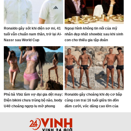
Ronaldo gây sốt khi diện sơ mi, 41
Ngoại hình không tin nổi của mỹ
tuổi vẫn chuẩn nam thần, trở lại Al-
nhân đẹp nhất showbiz sau khi sinh
Nassr sau World Cup
con cho thiếu gia tập đoàn
Phú bà Vbiz làm vợ đại gia dệt may:
Ronaldo gây choáng khi đọ cơ bắp
Diện bikini chưa trùng bộ nào, body
cùng con trai 16 tuổi giữa tin đồn
U40 choáng ngợp lu mờ phong
đám cưới, vóc dáng cao lớn của
cảnh
người thừa kế đế chế tỷ đô chiếm
trọn spotlight