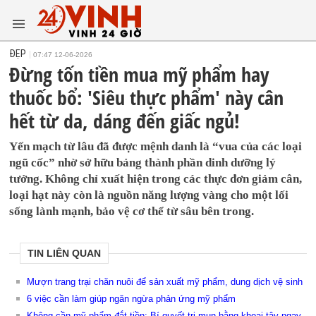
ĐẸP
07:47 12-06-2026
Đừng tốn tiền mua mỹ phẩm hay
thuốc bổ: 'Siêu thực phẩm' này cân
hết từ da, dáng đến giấc ngủ!
Yến mạch từ lâu đã được mệnh danh là “vua của các loại
ngũ cốc” nhờ sở hữu bảng thành phần dinh dưỡng lý
tưởng. Không chỉ xuất hiện trong các thực đơn giảm cân,
loại hạt này còn là nguồn năng lượng vàng cho một lối
sống lành mạnh, bảo vệ cơ thể từ sâu bên trong.
TIN LIÊN QUAN
Mượn trang trại chăn nuôi để sản xuất mỹ phẩm, dung dịch vệ sinh
6 việc cần làm giúp ngăn ngừa phản ứng mỹ phẩm
Không cần mỹ phẩm đắt tiền: Bí quyết trị mụn bằng khoai tây ngay