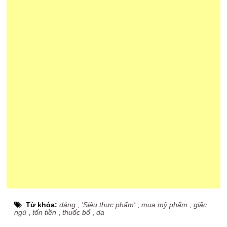
Từ khóa:
dáng
,
'Siêu thực phẩm'
,
mua mỹ phẩm
,
giấc
ngủ
,
tốn tiền
,
thuốc bổ
,
da