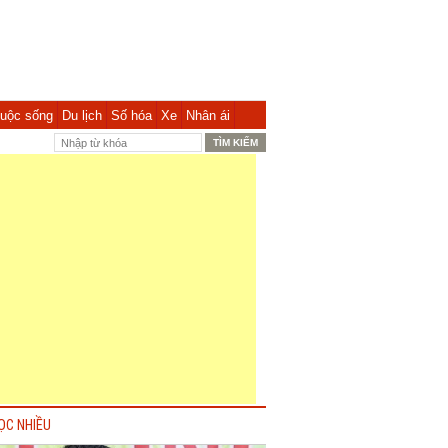
uộc sống
Du lịch
Số hóa
Xe
Nhân ái
ỌC NHIỀU