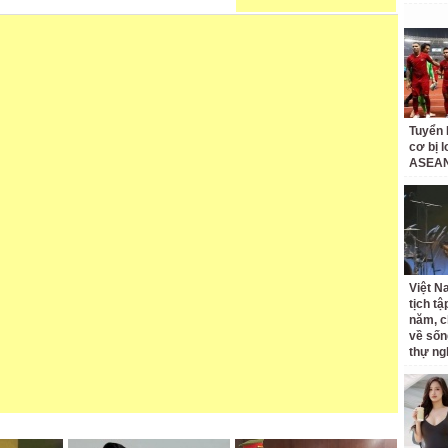
Tuyển 
cơ bị 
ASEAN
Việt N
tịch tậ
năm, c
về sốn
thự ng