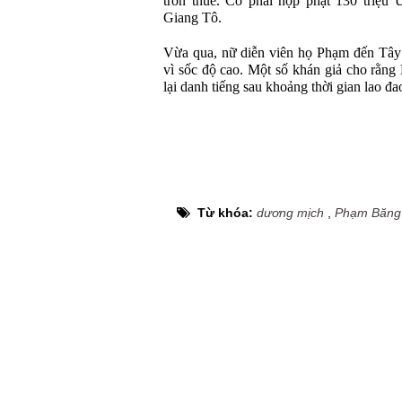
trốn thuế. Cô phải nộp phạt
130 triệu
Giang Tô.
Vừa qua, nữ diễn viên họ Phạm đến Tây 
vì sốc độ cao. Một số khán giả cho rằn
lại danh tiếng sau khoảng thời gian lao đa
Từ khóa:
dương mịch
,
Phạm Băng