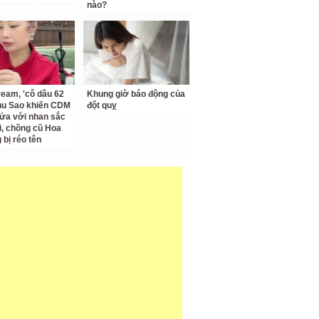
nào?
ream, 'cô dâu 62
Khung giờ báo động của
Thu Sao khiến CDM
đột quỵ
ửa với nhan sắc
ại, chồng cũ Hoa
bị réo tên