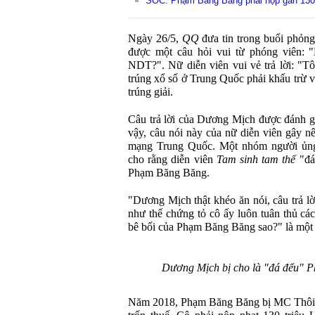
SỐC: Phạm Băng Băng phải nộp gần 130 
Ngày 26/5,
QQ
đưa tin trong buổi phỏn
được một câu hỏi vui từ phóng viên: "
NDT?". Nữ diễn viên vui vẻ trả lời: "Tô
trúng xổ số ở Trung Quốc phải khấu trừ v
trúng giải.
Câu trả lời của Dương Mịch được đánh g
vậy, câu nói này của nữ diễn viên gây nê
mạng Trung Quốc. Một nhóm người ủn
cho rằng diễn viên
Tam sinh tam thế
"đá
Phạm Băng Băng.
"Dương Mịch thật khéo ăn nói, câu trả 
như thế chứng tỏ cô ấy luôn tuân thủ cá
bê bối của Phạm Băng Băng sao?" là một 
Dương Mịch bị cho là "đá đểu" 
Năm 2018, Phạm Băng Băng bị MC Thôi V