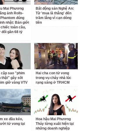
ậu Mai Phương
Bất động sản Nghệ An:
ăng ảnh Rolls-
Từ 'mua là thắng' đến
 Phantom đúng
trầm lắng vì cạn dòng
inh nhật: Bản giới
tiền
 chiếc toàn cầu,
 đổi gần 68 tỷ
 cặp sao "phim
Hai cha con tử vong
h thật" gây sốt
trong vụ cháy nhà lúc
him giờ vàng VTV
rạng sáng ở TP.HCM
m xe đầu kéo,
Hoa hậu Mai Phương
ười tử vong tại
Thúy từng xuất hiện tại
những doanh nghiệp