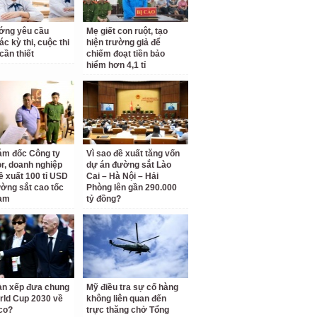
ớng yêu cầu
Mẹ giết con ruột, tạo
c kỳ thi, cuộc thi
hiện trường giả để
cần thiết
chiếm đoạt tiền bảo
hiểm hơn 4,1 tỉ
ám đốc Công ty
Vì sao đề xuất tăng vốn
r, doanh nghiệp
dự án đường sắt Lào
ề xuất 100 tỉ USD
Cai – Hà Nội – Hải
ờng sắt cao tốc
Phòng lên gần 290.000
am
tỷ đồng?
àn xếp đưa chung
Mỹ điều tra sự cố hàng
rld Cup 2030 về
không liên quan đến
co?
trực thăng chở Tổng