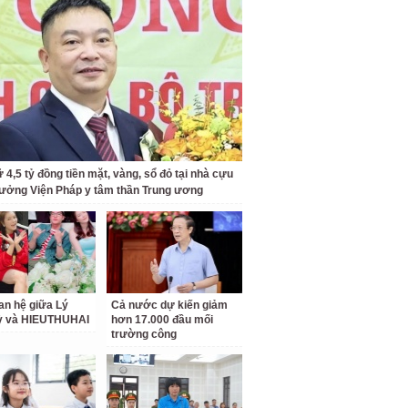
 4,5 tỷ đồng tiền mặt, vàng, sổ đỏ tại nhà cựu
rưởng Viện Pháp y tâm thần Trung ương
an hệ giữa Lý
Cả nước dự kiến giảm
ỳ và HIEUTHUHAI
hơn 17.000 đầu mối
trường công