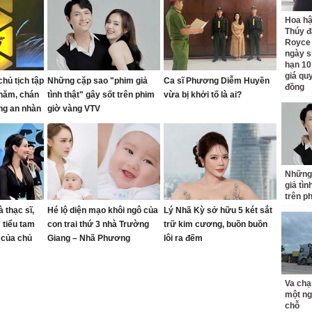
Hoa h
Thúy đ
Royce
ngày s
hạn 10
giá quy
hủ tịch tập
Những cặp sao "phim giả
Ca sĩ Phương Diễm Huyền
đồng
 năm, chán
tình thật" gây sốt trên phim
vừa bị khởi tố là ai?
ống an nhàn
giờ vàng VTV
 mét vuông
Những
giả tìn
trên p
 thạc sĩ,
Hé lộ diện mạo khôi ngô của
Lý Nhã Kỳ sở hữu 5 két sắt
 tiểu tam
con trai thứ 3 nhà Trường
trữ kim cương, buồn buồn
 của chủ
Giang – Nhã Phương
lôi ra đếm
Va chạ
một ng
chỗ