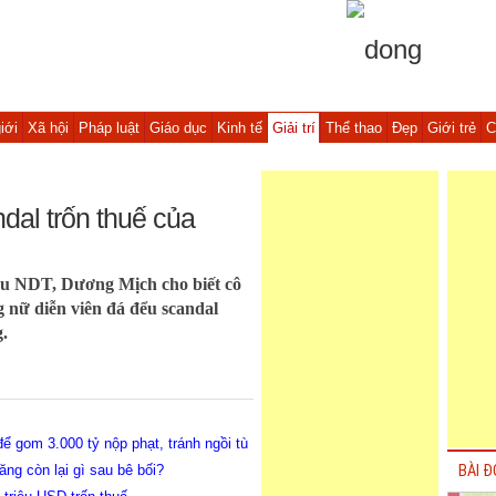
iới
Xã hội
Pháp luật
Giáo dục
Kinh tế
Giải trí
Thể thao
Đẹp
Giới trẻ
C
dal trốn thuế của
riệu NDT, Dương Mịch cho biết cô
g nữ diễn viên đá đểu scandal
.
ể gom 3.000 tỷ nộp phạt, tránh ngồi tù
ng còn lại gì sau bê bối?
BÀI Đ