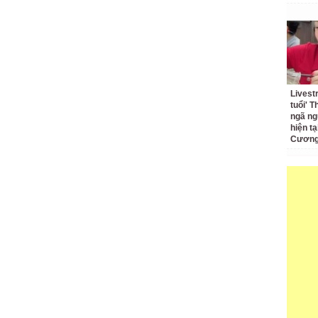
Livest
tuổi' 
ngã ng
hiện t
Cương 