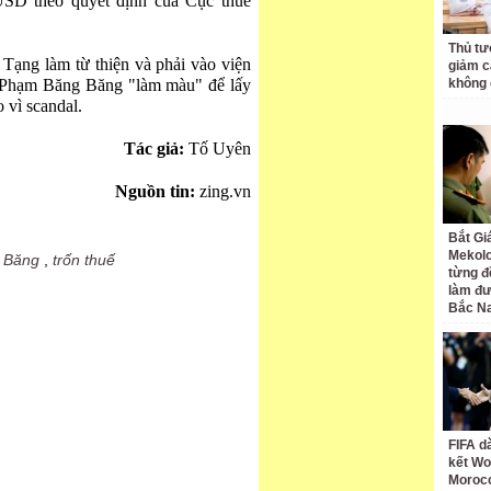
 USD
theo quyết định của Cục thuế
Thủ tư
Tạng làm từ thiện và phải vào viện
giảm cá
g Phạm Băng Băng "làm màu" để lấy
không 
o vì scandal.
Tác giả:
Tố Uyên
Nguồn tin:
zing.vn
Bắt Gi
Mekolo
 Băng
,
trốn thuế
từng đ
làm đư
Bắc N
FIFA d
kết Wo
Moroc