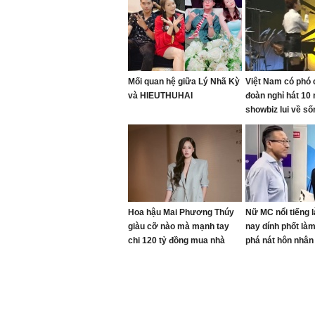
Mối quan hệ giữa Lý Nhã Kỳ
Việt Nam có phó c
và HIEUTHUHAI
đoàn nghỉ hát 10
showbiz lui về s
ở biệt thự nghìn
Hoa hậu Mai Phương Thúy
Nữ MC nổi tiếng là
giàu cỡ nào mà mạnh tay
nay dính phốt làm
chi 120 tỷ đồng mua nhà
phá nát hôn nhân
tặng em gái?
tịch tập đoàn lớn