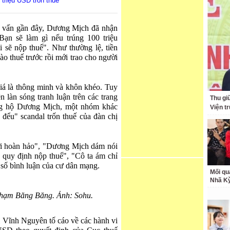
triệu USD trốn thuế
g vấn gần đây, Dương Mịch đã nhận
Bạn sẽ làm gì nếu trúng 100 triệu
i sẽ nộp thuế". Như thường lệ, tiền
ào thuế trước rồi mới trao cho người
iá là thông minh và khôn khéo. Tuy
n làn sóng tranh luận trên các trang
Thu giữ
g hộ Dương Mịch, một nhóm khác
Viện t
 đểu" scandal trốn thuế của đàn chị
lời hoàn hảo", "Dương Mịch dám nói
c quy định nộp thuế", "Cô ta ám chỉ
số bình luận của cư dân mạng.
Mối qu
Nhã K
Phạm Băng Băng. Ảnh: Sohu.
ĩnh Nguyên tố cáo về các hành vi