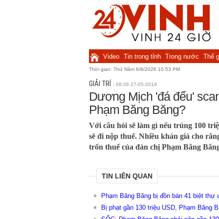
Video
Tin trong tỉnh
Trong nước
Thế g
Thời gian:
Thứ Năm 6/8/2026 10:53 PM
GIẢI TRÍ
08:06 27-05-2019
Dương Mịch 'đá đểu' scan
Phạm Băng Băng?
Với câu hỏi sẽ làm gì nếu trúng 100 t
sẽ đi nộp thuế. Nhiều khán giả cho rằn
trốn thuế của đàn chị Phạm Băng Băng
TIN LIÊN QUAN
Phạm Băng Băng bị đồn bán 41 biệt thự đ
Bị phạt gần 130 triệu USD, Phạm Băng Bă