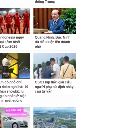
thống Trump
Indonesia nguy
Quảng Ninh, Bắc Ninh
loại sớm khỏi
đủ điều kiện lên thành
 Cup 2026
phố
am có phó chủ
CSGT kịp thời giải cứu
p đoàn nghỉ hát 10
người phụ nữ định nhảy
hán showbiz lui
cầu tự vẫn
g an nhàn ở biệt
hìn mét vuông