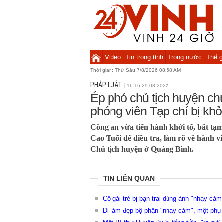
Video
Tin trong tỉnh
Trong nước
Thế g
Thời gian:
Thứ Sáu 7/8/2026 08:58 AM
PHÁP LUẬT
16:16 29-08-2022
Ép phó chủ tịch huyện ch
phóng viên Tạp chí bị khở
Công an vừa tiến hành khởi tố, bắt tạ
Cao Tuổi để điều tra, làm rõ về hành v
Chủ tịch huyện ở Quảng Bình.
TIN LIÊN QUAN
Cô gái trẻ bị bạn trai dùng ảnh "nhạy cảm
Đi làm đẹp bộ phận "nhạy cảm", một phụ 