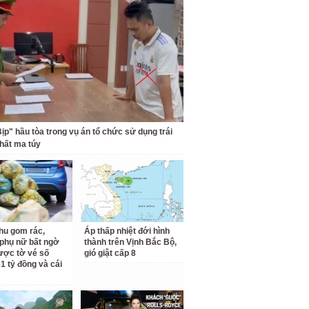
Bịp" hầu tòa trong vụ án tổ chức sử dụng trái
hất ma túy
hu gom rác,
Áp thấp nhiệt đới hình
phụ nữ bất ngờ
thành trên Vịnh Bắc Bộ,
ược tờ vé số
gió giật cấp 8
31 tỷ đồng và cái