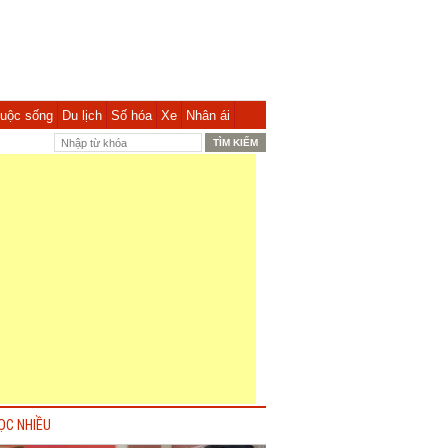
uộc sống
Du lịch
Số hóa
Xe
Nhân ái
ỌC NHIỀU