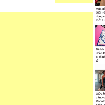
Một đ
Giải nỗ
dụng v
mới củ
Bê bối
đoàn 
bị tố h
tế
Giữa ồ
cân, v
Ronald