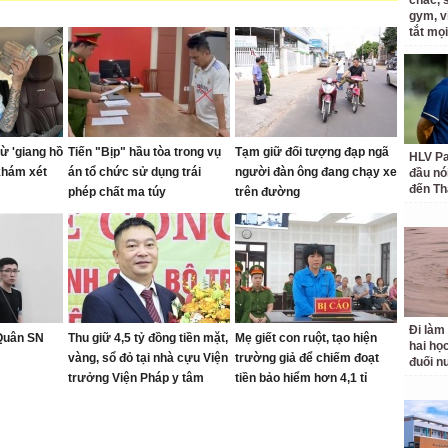
chắc, 
gym, v
tắt mọi
ừ 'giang hồ
Tiến "Bịp" hầu tòa trong vụ
Tạm giữ đối tượng đạp ngã
HLV Pa
khám xét
án tổ chức sử dụng trái
người đàn ông đang chạy xe
đầu nó
đến Th
phép chất ma túy
trên đường
Đi làm
 Quân SN
Thu giữ 4,5 tỷ đồng tiền mặt,
Mẹ giết con ruột, tạo hiện
hai học
vàng, sổ đỏ tại nhà cựu Viện
trường giả để chiếm đoạt
đuối n
trưởng Viện Pháp y tâm
tiền bảo hiểm hơn 4,1 tỉ
thần Trung ương