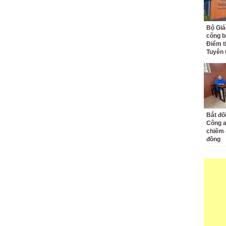
Bộ Giá
công bố
Điểm t
Tuyên
Bắt đố
Công a
chiếm 
đồng