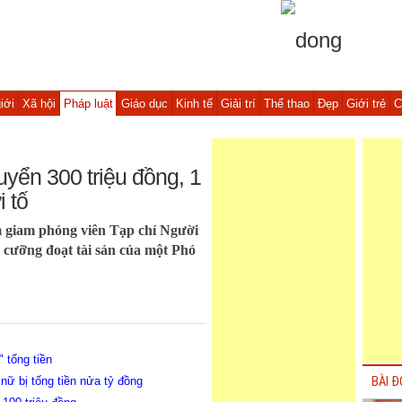
iới
Xã hội
Pháp luật
Giáo dục
Kinh tế
Giải trí
Thể thao
Đẹp
Giới trẻ
C
uyển 300 triệu đồng, 1
i tố
m giam phóng viên Tạp chí Người
i cưỡng đoạt tài sản của một Phó
" tống tiền
nữ bị tống tiền nửa tỷ đồng
BÀI Đ