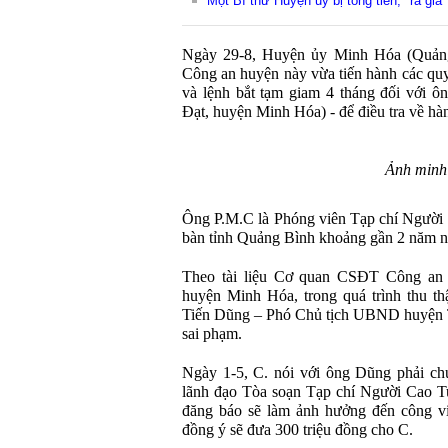
Một Bí thư Huyện ủy bị tống tiền, "ra giá"
Ngày 29-8, Huyện ủy Minh Hóa (Quản
Công an huyện này vừa tiến hành các quyế
và lệnh bắt tạm giam 4 tháng đối với ôn
Đạt, huyện Minh Hóa) - để điều tra về hàn
Ảnh minh
Ông P.M.C là Phóng viên Tạp chí Người 
bàn tỉnh Quảng Bình khoảng gần 2 năm n
Theo tài liệu Cơ quan CSĐT Công a
huyện Minh Hóa, trong quá trình thu thậ
Tiến Dũng – Phó Chủ tịch UBND huyện T
sai phạm.
Ngày 1-5, C. nói với ông Dũng phải ch
lãnh đạo Tòa soạn Tạp chí Người Cao Tuổ
đăng báo sẽ làm ảnh hưởng đến công vi
đồng ý sẽ đưa 300 triệu đồng cho C.