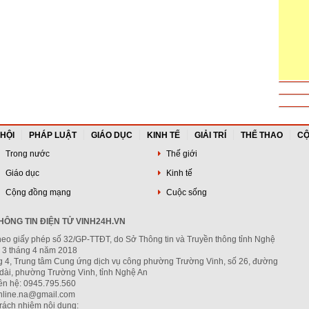
 HỘI
PHÁP LUẬT
GIÁO DỤC
KINH TẾ
GIẢI TRÍ
THỂ THAO
CỘ
Trong nước
Thế giới
Giáo dục
Kinh tế
Cộng đồng mạng
Cuộc sống
ÔNG TIN ĐIỆN TỬ VINH24H.VN
heo giấy phép số 32/GP-TTĐT, do Sở Thông tin và Truyền thông tỉnh Nghệ
 3 tháng 4 năm 2018
ng 4, Trung tâm Cung ứng dịch vụ công phường Trường Vinh, số 26, đường
dài, phường Trường Vinh, tỉnh Nghệ An
iên hệ: 0945.795.560
nline.na@gmail.com
trách nhiệm nội dung: