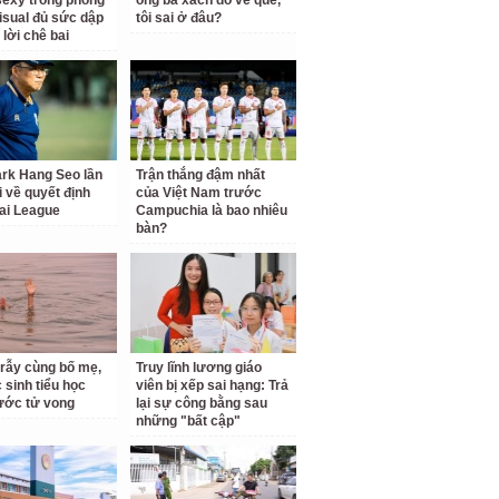
sexy trong phòng
ông bà xách đồ về quê,
isual đủ sức dập
tôi sai ở đâu?
 lời chê bai
rk Hang Seo lần
Trận thắng đậm nhất
i về quyết định
của Việt Nam trước
ai League
Campuchia là bao nhiêu
bàn?
 rẫy cùng bố mẹ,
Truy lĩnh lương giáo
 sinh tiểu học
viên bị xếp sai hạng: Trả
ước tử vong
lại sự công bằng sau
những "bất cập"