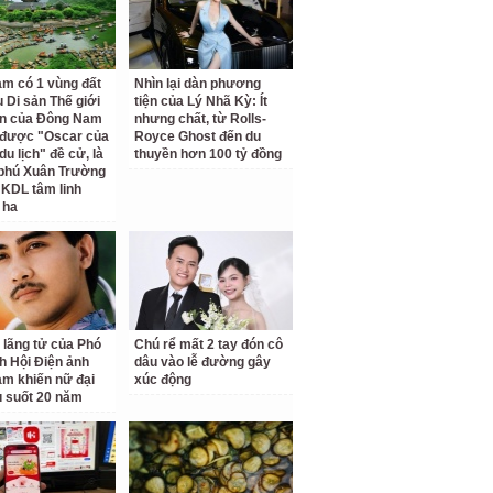
am có 1 vùng đất
Nhìn lại dàn phương
 Di sản Thế giới
tiện của Lý Nhã Kỳ: Ít
ên của Đông Nam
nhưng chất, từ Rolls-
 được "Oscar của
Royce Ghost đến du
u lịch" đề cử, là
thuyền hơn 100 tỷ đồng
 phú Xuân Trường
 KDL tâm linh
 ha
 lãng tử của Phó
Chú rể mất 2 tay đón cô
ch Hội Điện ảnh
dâu vào lễ đường gây
am khiến nữ đại
xúc động
u suốt 20 năm