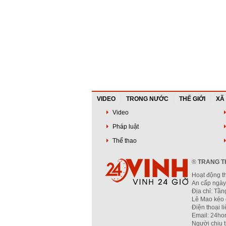
VIDEO
TRONG NƯỚC
THẾ GIỚI
XÃ
Video
Pháp luật
Thể thao
®
TRANG TH
Hoạt động t
An cấp ngày
Địa chỉ: Tầ
Lê Mao kéo 
Điện thoại l
Email: 24ho
Người chịu 