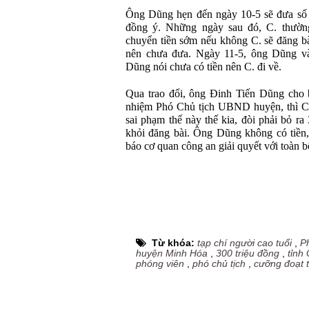
Ông Dũng hẹn đến ngày 10-5 sẽ đưa số t
đồng ý. Những ngày sau đó, C. thườn
chuyển tiền sớm nếu không C. sẽ đăng bà
nên chưa đưa. Ngày 11-5, ông Dũng và
Dũng nói chưa có tiền nên C. đi về.
Qua trao đổi, ông Đinh Tiến Dũng cho b
nhiệm Phó Chủ tịch UBND huyện, thì C. 
sai phạm thế này thế kia, đòi phải bỏ ra
khỏi đăng bài. Ông Dũng không có tiền,
báo cơ quan công an giải quyết với toàn bộ
Từ khóa:
tạp chí người cao tuổi
,
P
huyện Minh Hóa
,
300 triệu đồng
,
tỉnh
phóng viên
,
phó chủ tịch
,
cưỡng đoạt t