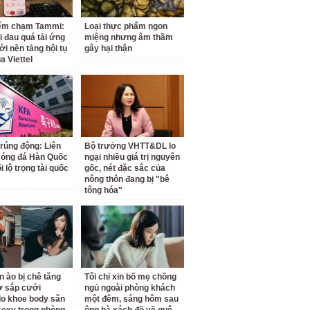
iểm chạm Tammi:
Loại thực phẩm ngon
i đau quá tải ứng
miệng nhưng âm thầm
ới nền tảng hội tụ
gây hại thận
a Viettel
 rúng động: Liên
Bộ trưởng VHTT&DL lo
Bóng đá Hàn Quốc
ngại nhiều giá trị nguyên
ối lộ trọng tài quốc
gốc, nét đặc sắc của
nông thôn đang bị "bê
tông hóa"
n ào bị chê tăng
Tôi chỉ xin bố mẹ chồng
ợ sắp cưới
ngủ ngoài phòng khách
o khoe body săn
một đêm, sáng hôm sau