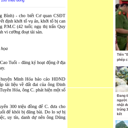
 100 triệu đồng
g Bình) - cho biết Cơ quan CSĐT
t định khởi tố vụ án, khởi tố bị can
g P.M.C (42 tuổi; ngụ thị trấn Quy
h vi cưỡng đoạt tài sản.
 họa
Tiến "
phép c
Cao Tuổi – đăng ký hoạt động ở địa
ay.
n huyện Minh Hóa báo cáo HĐND
p tài liệu về đất đai của ông Đinh
uyên Hóa, ông C. phát hiện một số
Đang t
người 
nhặt đ
uyển 300 triệu đồng để C. đưa cho
trúng 
i để khỏi bị đăng bài. Do lo sợ bị
kết
ệc, uy tín, danh dự nên ông Dũng