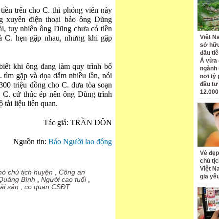
iền trên cho C. thì phóng viên này
g xuyên điện thoại bảo ông Dũng
i, tuy nhiên ông Dũng chưa có tiền
 C. hẹn gặp nhau, nhưng khi gặp
Việt N
sở hữu
đầu ti
Á vừa
iết khi ông đang làm quy trình bổ
ngành d
tìm gặp và dọa dẫm nhiều lần, nói
nơi tỷ
 300 triệu đồng cho C. đưa tòa soạn
đầu tư
12.000
 C. cứ thúc ép nên ông Dũng trình
 tài liệu liên quan.
Tác giả: TRẦN DÔN
Nguồn tin:
Báo Người lao động
Vẻ đẹp
chủ tị
Việt N
hó chủ tịch huyện
,
Công an
gia yê
 Quảng Bình
,
Người cao tuổi
,
ài sản
,
cơ quan CSĐT