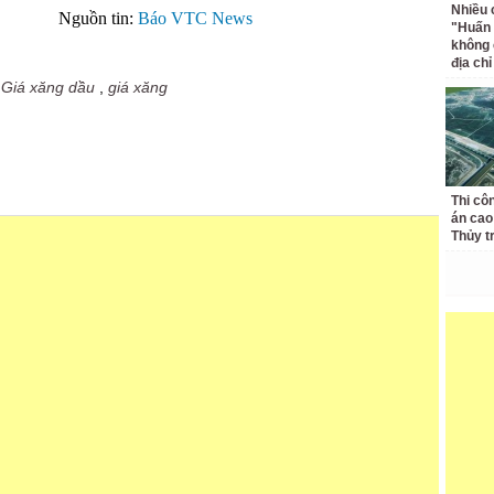
Nhiều 
Nguồn tin:
Báo VTC News
"Huấn
không 
địa ch
,
Giá xăng dầu
,
giá xăng
Thi cô
án cao
Thủy t