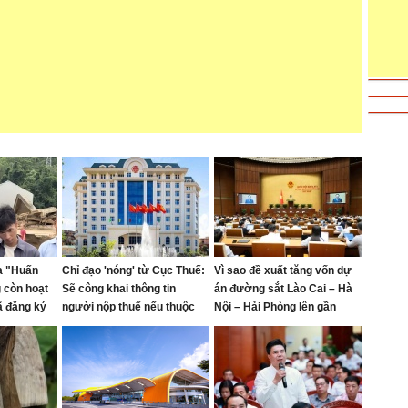
a "Huấn
Chỉ đạo 'nóng' từ Cục Thuế:
Vì sao đề xuất tăng vốn dự
 còn hoạt
Sẽ công khai thông tin
án đường sắt Lào Cai – Hà
đã đăng ký
người nộp thuế nếu thuộc
Nội – Hải Phòng lên gần
trường hợp sau
290.000 tỷ đồng?