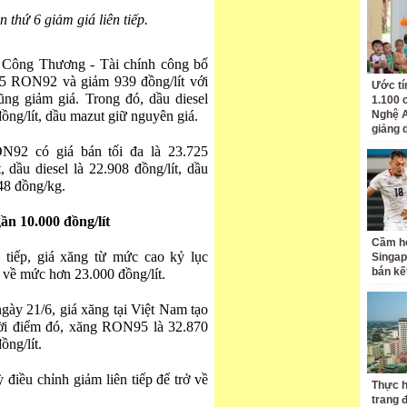
 thứ 6 giảm giá liên tiếp.
bộ Công Thương - Tài chính công bố
E5 RON92 và giảm 939 đồng/lít với
Ước tí
ng giảm giá. Trong đó, dầu diesel
1.100 
ồng/lít, dầu mazut giữ nguyên giá.
Nghệ A
giảng 
N92 có giá bán tối đa là 23.725
 dầu diesel là 22.908 đồng/lít, dầu
548 đồng/kg.
gần 10.000 đồng/lít
Cầm hò
 tiếp, giá xăng từ mức cao kỷ lục
Singap
bán kế
 về mức hơn 23.000 đồng/lít.
ngày 21/6, giá xăng tại Việt Nam tạo
Thời điểm đó, xăng RON95 là 32.870
ng/lít.
 điều chỉnh giảm liên tiếp để trở về
Thực h
trang 