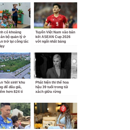
nh có khoảng
Tuyển Việt Nam vào bán
cán bộ quản lý ở
kết ASEAN Cup 2026
n trở lại công tác
với ngôi nhất bảng
dạy
n ‘hồi sinh’ khu
Phát hiện thi thể hoa
ng để đấu giá,
hậu 39 tuổi trong túi
iểm hơn 824 tỉ
xách giữa rừng