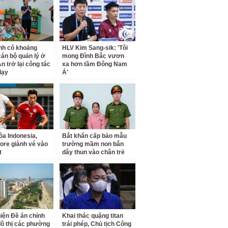
nh có khoảng
HLV Kim Sang-sik: 'Tôi
cán bộ quản lý ở
mong Đình Bắc vươn
n trở lại công tác
xa hơn tầm Đông Nam
dạy
Á'
a Indonesia,
Bắt khẩn cấp bảo mẫu
ore giành vé vào
trường mầm non bắn
t
dây thun vào chân trẻ
iện Đề án chỉnh
Khai thác quặng titan
đô thị các phường
trái phép, Chủ tịch Công