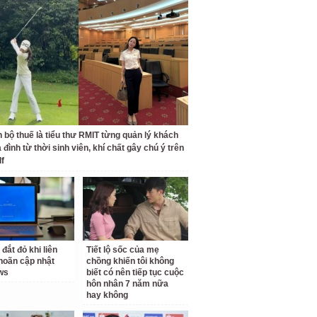
 bộ thuế là tiểu thư RMIT từng quản lý khách
 đình từ thời sinh viên, khí chất gây chú ý trên
lf
 đắt đỏ khi liên
Tiết lộ sốc của mẹ
 hoãn cập nhật
chồng khiến tôi không
ws
biết có nên tiếp tục cuộc
hôn nhân 7 năm nữa
hay không