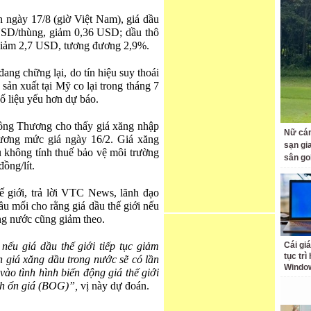
h ngày 17/8 (giờ Việt Nam), giá dầu
SD/thùng, giảm 0,36 USD; dầu thô
giảm 2,7 USD, tương đương 2,9%.
đang chững lại, do tín hiệu suy thoái
 sản xuất tại Mỹ co lại trong tháng 7
ố liệu yếu hơn dự báo.
Công Thương cho thấy giá xăng nhập
Nữ cán
ương mức giá ngày 16/2. Giá xăng
sạn gia
u không tính thuế bảo vệ môi trường
sân go
ồng/lít.
ế giới, trả lời VTC News, lãnh đạo
u mối cho rằng giá dầu thế giới nếu
ong nước cũng giảm theo.
nếu giá dầu thế giới tiếp tục giảm
Cái giá
tục trì
n giá xăng dầu trong nước sẽ có lần
Windo
vào tình hình biến động giá thế giới
nh ổn giá (BOG)”,
vị này dự đoán.