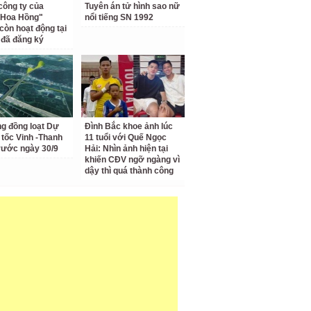
công ty của
Tuyên án tử hình sao nữ
 Hoa Hồng"
nổi tiếng SN 1992
còn hoạt động tại
ỉ đã đăng ký
ng đồng loạt Dự
Đình Bắc khoe ảnh lúc
 tốc Vinh -Thanh
11 tuổi với Quế Ngọc
rước ngày 30/9
Hải: Nhìn ảnh hiện tại
khiến CĐV ngỡ ngàng vì
dậy thì quá thành công