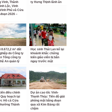
 Vinh, Thành
ty Hưng Thịnh lãnh án
inh Lộc, Vinh
Vinh Phú và Cửa
i đoạn 2026 –
i 8.672,2 m² đất
Học sinh Thái Lan kể lại
ghiệp do Công ty
khoảnh khắc chứng
n Tổng công ty
kiến giáo viên bị bắn
hệ An quản lý
ngay trước mặt
kiến điều chỉnh
Dự án cao tốc Vinh-
 Quy hoạch tại
Thanh Thủy: Tiến độ giải
ực Hồ cá Cửa
phóng mặt bằng đoạn
phường Thành
qua xã Kim Bảng rất
chậm