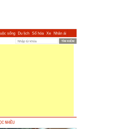
uộc sống
Du lịch
Số hóa
Xe
Nhân ái
ỌC NHIỀU