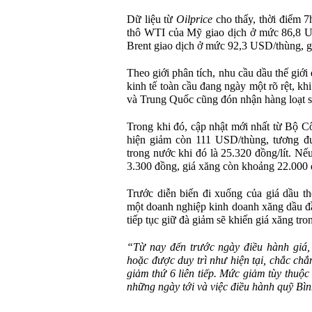
Dữ liệu từ
Oilprice
cho thấy, thời điểm 7
thô WTI của Mỹ giao dịch ở mức 86,8 U
Brent giao dịch ở mức 92,3 USD/thùng, 
Theo giới phân tích, nhu cầu dầu thế giới 
kinh tế toàn cầu đang ngày một rõ rệt, khi
và Trung Quốc cũng đón nhận hàng loạt s
Trong khi đó, cập nhật mới nhất từ Bộ 
hiện giảm còn 111 USD/thùng, tương đ
trong nước khi đó là 25.320 đồng/lít. Nế
3.300 đồng, giá xăng còn khoảng 22.000 đ
Trước diễn biến đi xuống của giá dầu th
một doanh nghiệp kinh doanh xăng dầu đầ
tiếp tục giữ đà giảm sẽ khiến giá xăng tr
“Từ nay đến trước ngày điều hành giá, 
hoặc được duy trì như hiện tại, chắc chắ
giảm thứ 6 liên tiếp. Mức giảm tùy thuộc 
những ngày tới và việc điều hành quỹ Bì