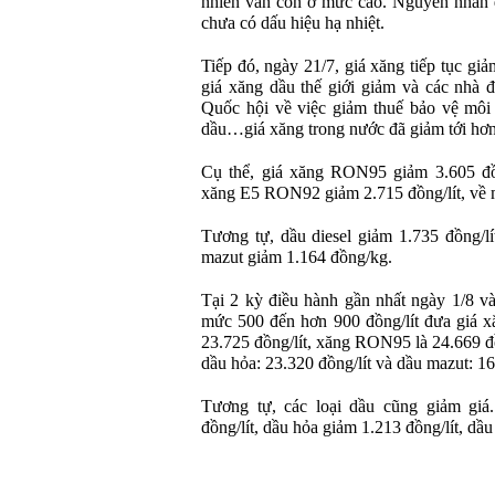
nhiên vẫn còn ở mức cao. Nguyên nhân đ
chưa có dấu hiệu hạ nhiệt.
Tiếp đó, ngày 21/7, giá xăng tiếp tục giả
giá xăng dầu thế giới giảm và các nhà đ
Quốc hội về việc giảm thuế bảo vệ môi 
dầu…giá xăng trong nước đã giảm tới hơn 
Cụ thể, giá xăng RON95 giảm 3.605 đồng
xăng E5 RON92 giảm 2.715 đồng/lít, về 
Tương tự, dầu diesel giảm 1.735 đồng/lít
mazut giảm 1.164 đồng/kg.
Tại 2 kỳ điều hành gần nhất ngày 1/8 và
mức 500 đến hơn 900 đồng/lít đưa giá x
23.725 đồng/lít, xăng RON95 là 24.669 đồn
dầu hỏa: 23.320 đồng/lít và dầu mazut: 1
Tương tự, các loại dầu cũng giảm giá
đồng/lít, dầu hỏa giảm 1.213 đồng/lít, dầ