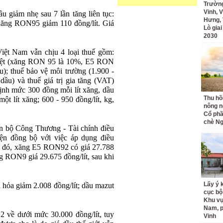
Trường
Vinh, V
u giảm nhẹ sau 7 lần tăng liên tục:
Hưng, 
ăng RON95 giảm 110 đồng/lít. Giá
Lò gia
2030
Việt Nam vẫn chịu 4 loại thuế gồm:
 biệt (xăng RON 95 là 10%, E5 RON
u); thuế bảo vệ môi trường (1.900 -
dầu) và thuế giá trị gia tăng (VAT)
ịnh mức 300 đồng mỗi lít xăng, dầu
Thu hồ
ột lít xăng; 600 - 950 đồng/lít, kg,
nông n
Cổ phầ
chè Ng
iên bộ Công Thương - Tài chính điều
ện đồng bộ với việc áp dụng điều
o đó, xăng E5 RON92 có giá 27.788
ng RON9 giá 29.675 đồng/lít, sau khi
Lấy ý 
u hỏa giảm 2.008 đồng/lít; dầu mazut
cục bộ
Khu v
Nam, 
2 về dưới mức 30.000 đồng/lít, tuy
Vinh