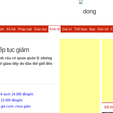
iới
Xã hội
Pháp luật
Giáo dục
Kinh tế
Giải trí
Thể thao
Đẹp
Giới trẻ
C
ếp tục giảm
nh của cơ quan quản lý nhưng
 giảm tiếp do dầu thế giới liên
 về dưới 24.000 đồng/lít
 23.000 đồng/lít
à giá cước chưa giảm
BÀI Đ