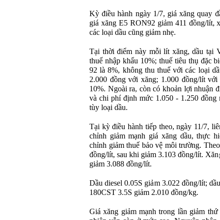
Kỳ điều hành ngày 1/7, giá xăng quay đầ
giá xăng E5 RON92 giảm 411 đồng/lít, x
các loại dầu cũng giảm nhẹ.
Tại thời điểm này mỗi lít xăng, dầu tại 
thuế nhập khẩu 10%; thuế tiêu thụ đặc
92 là 8%, không thu thuế với các loại dầ
2.000 đồng với xăng; 1.000 đồng/lít với 
10%. Ngoài ra, còn có khoản lợi nhuận đ
và chi phí định mức 1.050 - 1.250 đồng m
tùy loại dầu.
Tại kỳ điều hành tiếp theo, ngày 11/7, l
chỉnh giảm mạnh giá xăng dầu, thực hi
chỉnh giảm thuế bảo vệ môi trường. The
đồng/lít, sau khi giảm 3.103 đồng/lít. Xă
giảm 3.088 đồng/lít.
Dầu diesel 0.05S giảm 3.022 đồng/lít; dầ
180CST 3.5S giảm 2.010 đồng/kg.
Giá xăng giảm mạnh trong lần giảm thứ 