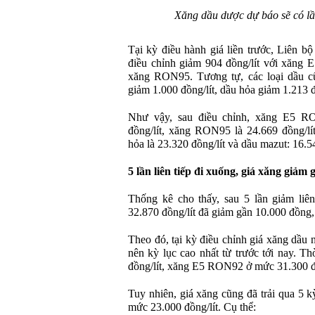
Xăng dầu dược dự báo sẽ có lần
Tại kỳ điều hành giá liền trước, Liên 
điều chỉnh giảm 904 đồng/lít với xăng 
xăng RON95. Tương tự, các loại dầu cũ
giảm 1.000 đồng/lít, dầu hỏa giảm 1.213 đ
Như vậy, sau điều chỉnh, xăng E5 RO
đồng/lít, xăng RON95 là 24.669 đồng/lít,
hỏa là 23.320 đồng/lít và dầu mazut: 16.
5 lần liên tiếp đi xuống, giá xăng giảm 
Thống kê cho thấy, sau 5 lần giảm liên
32.870 đồng/lít đã giảm gần 10.000 đồng,
Theo đó, tại kỳ điều chỉnh giá xăng dầu 
nên kỳ lục cao nhất từ trước tới nay. 
đồng/lít, xăng E5 RON92 ở mức 31.300 đồ
Tuy nhiên, giá xăng cũng đã trải qua 5 kỳ
mức 23.000 đồng/lít. Cụ thể: