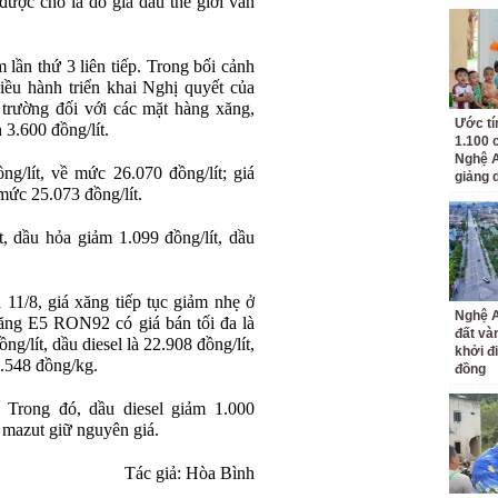
ược cho là do giá dầu thế giới vẫn
m lần thứ 3 liên tiếp. Trong bối cảnh
iều hành triển khai Nghị quyết của
trường đối với các mặt hàng xăng,
Ước tí
3.600 đồng/lít.
1.100 
Nghệ A
/lít, về mức 26.070 đồng/lít; giá
giảng 
mức 25.073 đồng/lít.
, dầu hỏa giảm 1.099 đồng/lít, dầu
 11/8, giá xăng tiếp tục giảm nhẹ ở
Nghệ A
ăng E5 RON92 có giá bán tối đa là
đất và
g/lít, dầu diesel là 22.908 đồng/lít,
khởi đ
6.548 đồng/kg.
đồng
. Trong đó, dầu diesel giảm 1.000
u mazut giữ nguyên giá.
Tác giả: Hòa Bình