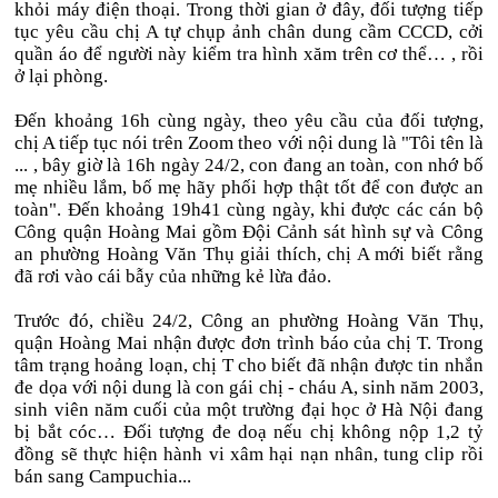
khỏi máy điện thoại. Trong thời gian ở đây, đối tượng tiếp
tục yêu cầu chị A tự chụp ảnh chân dung cầm CCCD, cởi
quần áo để người này kiểm tra hình xăm trên cơ thể… , rồi
ở lại phòng.
Đến khoảng 16h cùng ngày, theo yêu cầu của đối tượng,
chị A tiếp tục nói trên Zoom theo với nội dung là "Tôi tên là
... , bây giờ là 16h ngày 24/2, con đang an toàn, con nhớ bố
mẹ nhiều lắm, bố mẹ hãy phối hợp thật tốt để con được an
toàn". Đến khoảng 19h41 cùng ngày, khi được các cán bộ
Công quận Hoàng Mai gồm Đội Cảnh sát hình sự và Công
an phường Hoàng Văn Thụ giải thích, chị A mới biết rằng
đã rơi vào cái bẫy của những kẻ lừa đảo.
Trước đó, chiều 24/2, Công an phường Hoàng Văn Thụ,
quận Hoàng Mai nhận được đơn trình báo của chị T. Trong
tâm trạng hoảng loạn, chị T cho biết đã nhận được tin nhắn
đe dọa với nội dung là con gái chị - cháu A, sinh năm 2003,
sinh viên năm cuối của một trường đại học ở Hà Nội đang
bị bắt cóc… Đối tượng đe doạ nếu chị không nộp 1,2 tỷ
đồng sẽ thực hiện hành vi xâm hại nạn nhân, tung clip rồi
bán sang Campuchia...