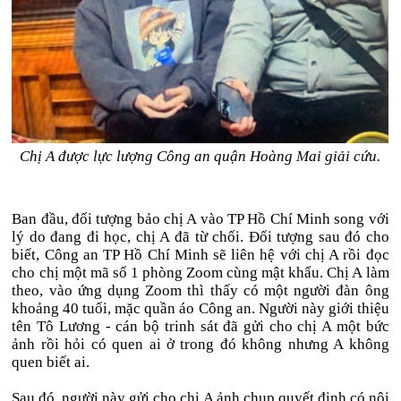
Chị A được lực lượng Công an quận Hoàng Mai giải cứu.
Ban đầu, đối tượng bảo chị A vào TP Hồ Chí Minh song với
lý do đang đi học, chị A đã từ chối. Đối tượng sau đó cho
biết, Công an TP Hồ Chí Minh sẽ liên hệ với chị A rồi đọc
cho chị một mã số 1 phòng Zoom cùng mật khẩu. Chị A làm
theo, vào ứng dụng Zoom thì thấy có một người đàn ông
khoảng 40 tuổi, mặc quần áo Công an. Người này giới thiệu
tên Tô Lương - cán bộ trinh sát đã gửi cho chị A một bức
ảnh rồi hỏi có quen ai ở trong đó không nhưng A không
quen biết ai.
Sau đó, người này gửi cho chị A ảnh chụp quyết định có nội