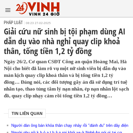
PHÁP LUẬT
08:23 27-02-2025
Giải cứu nữ sinh bị tội phạm dùng AI
dẫn dụ vào nhà nghỉ quay clip khoả
thân, tống tiền 1,2 tỷ đồng
Ngày 26/2, Cơ quan CSĐT Công an quận Hoàng Mai, Hà
Nội cho biết đã làm rõ vụ một nữ sinh viên bị dẫn dụ vào
màn kịch quay clip khoả thân và bị tống tiền 1,2 tỷ
đồng… Đáng nói, các đối tượng gây án đã sử dụng trí tuệ
nhân tạo, thao túng tâm lý nạn nhân, ép nạn nhân lột sạch
đồ, quay clip nhạy cảm rồi tống tiền 1,2 tỷ đồng…
TIN LIÊN QUAN
Người đàn ông bán khỏa thân chạy nhảy rồi "đánh đu" trên dây điện
Người phụ nữ k.h.ỏ.a t.h.â.n rơi khỏi xe ở Nghệ An nói gì tại cơ