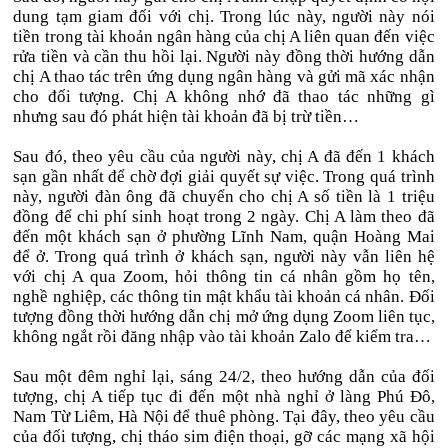
dung tạm giam đối với chị. Trong lúc này, người này nói
tiền trong tài khoản ngân hàng của chị A liên quan đến việc
rửa tiền và cần thu hồi lại. Người này đồng thời hướng dẫn
chị A thao tác trên ứng dụng ngân hàng và gửi mã xác nhận
cho đối tượng. Chị A không nhớ đã thao tác những gì
nhưng sau đó phát hiện tài khoản đã bị trừ tiền…
Sau đó, theo yêu cầu của người này, chị A đã đến 1 khách
sạn gần nhất để chờ đợi giải quyết sự việc. Trong quá trình
này, người đàn ông đã chuyển cho chị A số tiền là 1 triệu
đồng để chi phí sinh hoạt trong 2 ngày. Chị A làm theo đã
đến một khách sạn ở phường Lĩnh Nam, quận Hoàng Mai
để ở. Trong quá trình ở khách sạn, người này vẫn liên hệ
với chị A qua Zoom, hỏi thông tin cá nhân gồm họ tên,
nghề nghiệp, các thông tin mật khẩu tài khoản cá nhân. Đối
tượng đồng thời hướng dẫn chị mở ứng dụng Zoom liên tục,
không ngắt rồi đăng nhập vào tài khoản Zalo để kiểm tra…
Sau một đêm nghỉ lại, sáng 24/2, theo hướng dẫn của đối
tượng, chị A tiếp tục đi đến một nhà nghỉ ở làng Phú Đô,
Nam Từ Liêm, Hà Nội để thuê phòng. Tại đây, theo yêu cầu
của đối tượng, chị tháo sim điện thoại, gỡ các mạng xã hội