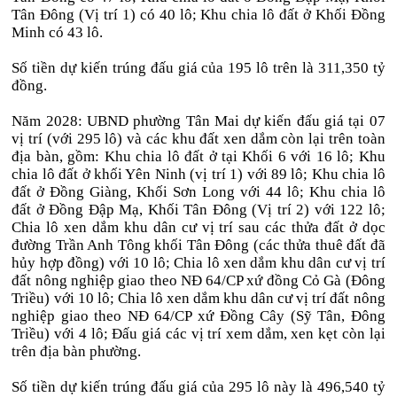
Tân Đông (Vị trí 1) có 40 lô; Khu chia lô đất ở Khối Đồng
Minh có 43 lô.
Số tiền dự kiến trúng đấu giá của 195 lô trên là 311,350 tỷ
đồng.
Năm 2028: UBND phường Tân Mai dự kiến đấu giá tại 07
vị trí (với 295 lô) và các khu đất xen dắm còn lại trên toàn
địa bàn, gồm: Khu chia lô đất ở tại Khối 6 với 16 lô; Khu
chia lô đất ở khối Yên Ninh (vị trí 1) với 89 lô; Khu chia lô
đất ở Đồng Giàng, Khối Sơn Long với 44 lô; Khu chia lô
đất ở Đồng Đập Mạ, Khối Tân Đông (Vị trí 2) với 122 lô;
Chia lô xen dắm khu dân cư vị trí sau các thửa đất ở dọc
đường Trần Anh Tông khối Tân Đông (các thửa thuê đất đã
hủy hợp đồng) với 10 lô; Chia lô xen dắm khu dân cư vị trí
đất nông nghiệp giao theo NĐ 64/CP xứ đồng Cỏ Gà (Đông
Triều) với 10 lô; Chia lô xen dắm khu dân cư vị trí đất nông
nghiệp giao theo NĐ 64/CP xứ Đồng Cây (Sỹ Tân, Đông
Triều) với 4 lô; Đấu giá các vị trí xem dắm, xen kẹt còn lại
trên địa bàn phường.
Số tiền dự kiến trúng đấu giá của 295 lô này là 496,540 tỷ