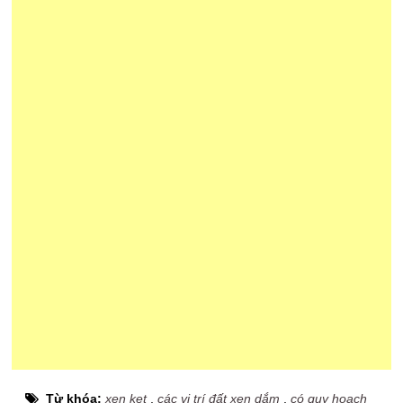
Từ khóa:
xen kẹt
,
các vị trí đất xen dắm
,
có quy hoạch