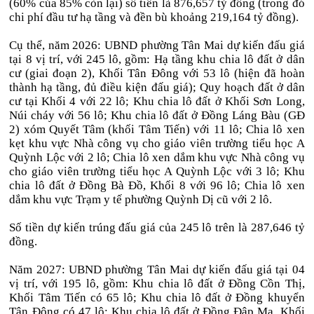
(60% của 85% còn lại) số tiền là 876,657 tỷ đồng (trong đó
chi phí đầu tư hạ tầng và đền bù khoảng 219,164 tỷ đồng).
Cụ thể, năm 2026: UBND phường Tân Mai dự kiến đấu giá
tại 8 vị trí, với 245 lô, gồm: Hạ tầng khu chia lô đất ở dân
cư (giai đoạn 2), Khối Tân Đông với 53 lô (hiện đã hoàn
thành hạ tầng, đủ điều kiện đấu giá); Quy hoạch đất ở dân
cư tại Khối 4 với 22 lô; Khu chia lô đất ở Khối Sơn Long,
Núi cháy với 56 lô; Khu chia lô đất ở Đồng Láng Bàu (GĐ
2) xóm Quyết Tâm (khối Tâm Tiến) với 11 lô; Chia lô xen
kẹt khu vực Nhà công vụ cho giáo viên trường tiểu học A
Quỳnh Lộc với 2 lô; Chia lô xen dắm khu vực Nhà công vụ
cho giáo viên trường tiểu học A Quỳnh Lộc với 3 lô; Khu
chia lô đất ở Đồng Bà Đồ, Khối 8 với 96 lô; Chia lô xen
dắm khu vực Trạm y tế phường Quỳnh Dị cũ với 2 lô.
Số tiền dự kiến trúng đấu giá của 245 lô trên là 287,646 tỷ
đồng.
Năm 2027: UBND phường Tân Mai dự kiến đấu giá tại 04
vị trí, với 195 lô, gồm: Khu chia lô đất ở Đồng Cồn Thị,
Khối Tâm Tiến có 65 lô; Khu chia lô đất ở Đồng khuyển
Tân Đông có 47 lô; Khu chia lô đất ở Đồng Đập Mạ, Khối