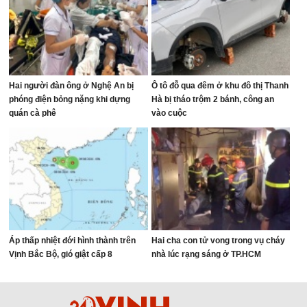
Hai người đàn ông ở Nghệ An bị
Ô tô đỗ qua đêm ở khu đô thị Thanh
phóng điện bỏng nặng khi dựng
Hà bị tháo trộm 2 bánh, công an
quán cà phê
vào cuộc
Áp thấp nhiệt đới hình thành trên
Hai cha con tử vong trong vụ cháy
Vịnh Bắc Bộ, gió giật cấp 8
nhà lúc rạng sáng ở TP.HCM