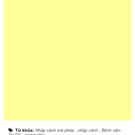
Từ khóa:
Nhập cảnh trái phép
,
nhập cảnh
,
Bệnh viện
Từ Dũ
,
campuchia