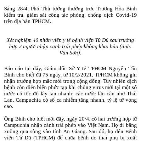
Sáng 28/4, Phó Thủ tướng thường trực Trương Hòa Bình
kiểm tra, giám sát công tác phòng, chống dịch Covid-19
trên địa bàn TPHCM.
Xét nghiệm 40 nhân viên y tế bệnh viện Từ Dũ sau trường
hợp 2 người nhập cảnh trái phép không khai báo (ảnh:
Vân Sơn).
Báo cáo tại đây, Giám đốc Sở Y tế TPHCM Nguyễn Tấn
Bỉnh cho biết đã 75 ngày, từ 10/2/2021, TPHCM không ghi
nhận trường hợp mắc mới trong cộng đồng. Tuy nhiên dịch
bệnh còn diễn biến phức tạp khi chủng virus mới tại một số
nước có tốc độ lây lan nhanh; các nước lân cận như Thái
Lan, Campuchia có số ca nhiễm tăng nhanh, tỷ lệ tử vong
cao.
Ông Bỉnh cho biết mới đây, ngày 20/4, có hai trường hợp từ
Campuchia nhập cảnh trái phép vào Việt Nam. Họ đi bằng
xuồng qua sông vào tỉnh An Giang. Sau đó, họ đến Bệnh
viện Từ Dũ (TPHCM) để chữa bệnh do thai phụ bị xuất