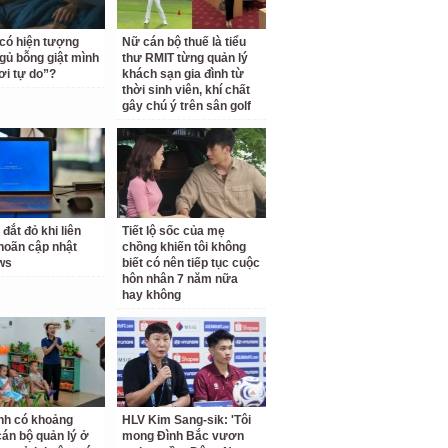
 có hiện tượng
Nữ cán bộ thuế là tiểu
gủ bỗng giật mình
thư RMIT từng quản lý
ơi tự do”?
khách sạn gia đình từ
thời sinh viên, khí chất
gây chú ý trên sân golf
 đắt đỏ khi liên
Tiết lộ sốc của mẹ
 hoãn cập nhật
chồng khiến tôi không
ws
biết có nên tiếp tục cuộc
hôn nhân 7 năm nữa
hay không
nh có khoảng
HLV Kim Sang-sik: 'Tôi
cán bộ quản lý ở
mong Đình Bắc vươn