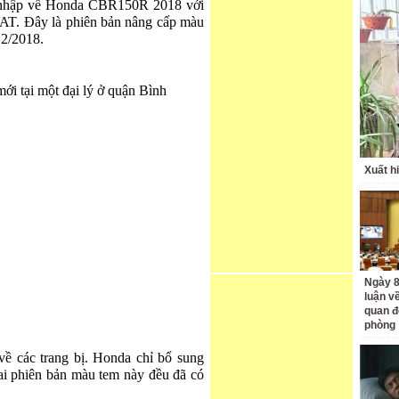
 nhập về Honda CBR150R 2018 với
VAT. Đây là phiên bản nâng cấp màu
 2/2018.
 tại một đại lý ở quận Bình
Xuất h
Ngày 8
luận về
quan đ
phòng
 các trang bị. Honda chỉ bổ sung
i phiên bản màu tem này đều đã có