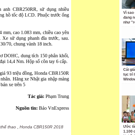
àn anh CBR250RR, sử dụng nhiều
Vì sao
ng hồ tốc độ LCD. Phuộc trước ống
đang n
như "r
 mm, cao 1.083 mm, chiều cao yên
 Xe sử dụng phanh đĩa trước, sau.
130/70, chung vành 18 inch.
cơ DOHC, dung tích 150 phân khối,
đại 14,4 Nm. Hộp số côn tay 6 cấp.
Cái giá
giá 93 triệu đồng, Honda CBR150R
tục trì
 nhân. Hãng xe Nhật gia nhập mảng
Windo
bán xe trên 5
Tác giả:
Phạm Trung
Nguồn tin:
Báo VnExpress
 thể thao
,
Honda CBR150R 2018
Ước tí
1.100 