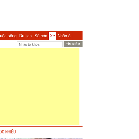
uộc sống
Du lịch
Số hóa
Xe
Nhân ái
ỌC NHIỀU