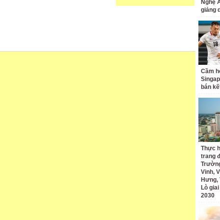
Nghệ A
giảng 
Cầm hò
Singap
bán kế
Thực h
trang 
Trường
Vinh, V
Hưng, 
Lò gia
2030