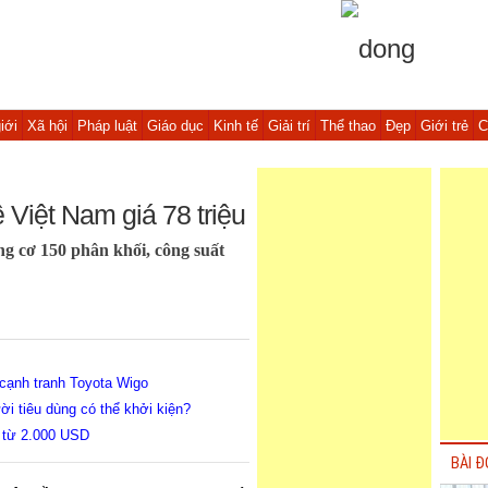
iới
Xã hội
Pháp luật
Giáo dục
Kinh tế
Giải trí
Thể thao
Đẹp
Giới trẻ
C
iệt Nam giá 78 triệu
g cơ 150 phân khối, công suất
, cạnh tranh Toyota Wigo
i tiêu dùng có thể khởi kiện?
 từ 2.000 USD
BÀI Đ