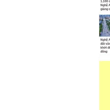
ẻ: ‘Vừa bảo
chú ý
1.100 
Nghệ A
iệu đồng’
giảng 
Nghệ A
đất và
khởi đ
đồng