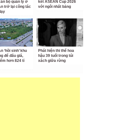
cán bộ quản lý ở
kết ASEAN Cup 2026
n trở lại công tác
với ngôi nhất bảng
dạy
n ‘hồi sinh’ khu
Phát hiện thi thể hoa
ng để đấu giá,
hậu 39 tuổi trong túi
iểm hơn 824 tỉ
xách giữa rừng