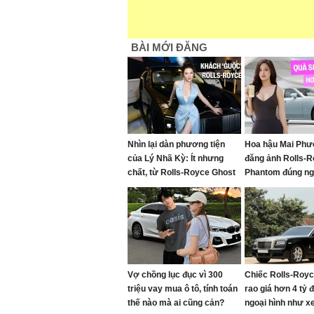
BÀI MỚI ĐĂNG
Nhìn lại dàn phương tiện
Hoa hậu Mai Phư
của Lý Nhã Kỳ: Ít nhưng
đăng ảnh Rolls-
chất, từ Rolls-Royce Ghost
Phantom đúng ng
đến du thuyền hơn 100 tỷ
nhật: Bản giới hạ
đồng
toàn cầu, giá quy
tỷ đồng
Vợ chồng lục đục vì 300
Chiếc Rolls-Roy
triệu vay mua ô tô, tính toán
rao giá hơn 4 tỷ 
thế nào mà ai cũng cản?
ngoại hình như xe