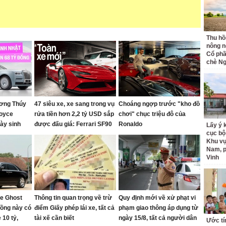
Thu hồ
nông n
Cổ phầ
chè Ng
ơng Thúy
47 siêu xe, xe sang trong vụ
Choáng ngợp trước "kho đồ
Royce
rửa tiền hơn 2,2 tỷ USD sắp
chơi" chục triệu đô của
ày sinh
được đấu giá: Ferrari SF90
Ronaldo
Lấy ý 
cục bộ
n 10 chiếc
gần như mới, Rolls-Royce
Khu v
 đổi gần 68
xếp hàng dài
Nam, 
Vinh
ce Ghost
Thông tin quan trọng về trừ
Quy định mới về xử phạt vi
đồng này có
điểm Giấy phép lái xe, tất cả
phạm giao thông áp dụng từ
 10 tỷ,
tài xế cần biết
ngày 15/8, tất cả người dân
Ước tí