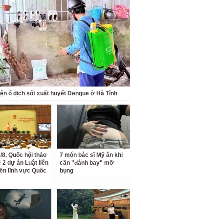
iện ổ dịch sốt xuất huyết Dengue ở Hà Tĩnh
/8, Quốc hội thảo
7 món bác sĩ Mỹ ăn khi
 2 dự án Luật liên
cần "đánh bay" mỡ
ến lĩnh vực Quốc
bụng