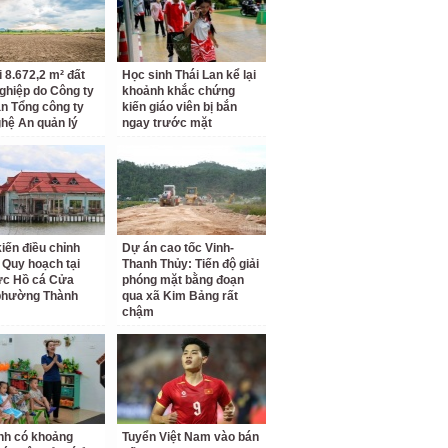
i 8.672,2 m² đất
Học sinh Thái Lan kể lại
ghiệp do Công ty
khoảnh khắc chứng
n Tổng công ty
kiến giáo viên bị bắn
hệ An quản lý
ngay trước mặt
kiến điều chỉnh
Dự án cao tốc Vinh-
 Quy hoạch tại
Thanh Thủy: Tiến độ giải
ực Hồ cá Cửa
phóng mặt bằng đoạn
phường Thành
qua xã Kim Bảng rất
chậm
nh có khoảng
Tuyển Việt Nam vào bán