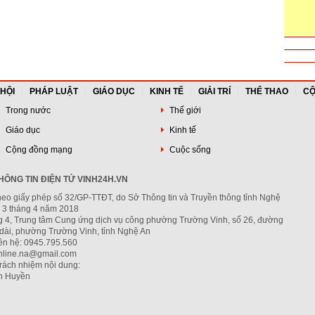
 HỘI
PHÁP LUẬT
GIÁO DỤC
KINH TẾ
GIẢI TRÍ
THỂ THAO
CỘ
Trong nước
Thế giới
Giáo dục
Kinh tế
Cộng đồng mạng
Cuộc sống
ÔNG TIN ĐIỆN TỬ VINH24H.VN
heo giấy phép số 32/GP-TTĐT, do Sở Thông tin và Truyền thông tỉnh Nghệ
 3 tháng 4 năm 2018
ng 4, Trung tâm Cung ứng dịch vụ công phường Trường Vinh, số 26, đường
dài, phường Trường Vinh, tỉnh Nghệ An
iên hệ: 0945.795.560
nline.na@gmail.com
trách nhiệm nội dung:
h Huyền