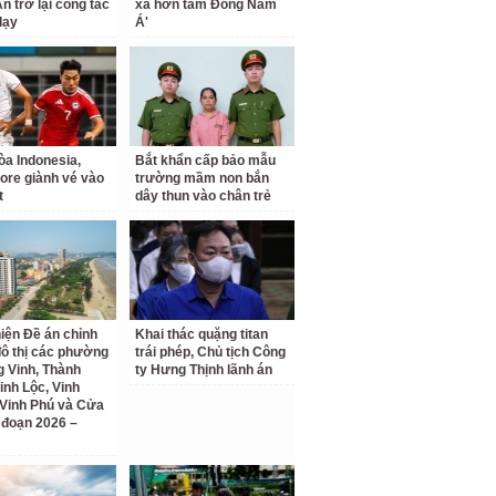
n trở lại công tác
xa hơn tầm Đông Nam
dạy
Á'
a Indonesia,
Bắt khẩn cấp bảo mẫu
ore giành vé vào
trường mầm non bắn
t
dây thun vào chân trẻ
iện Đề án chỉnh
Khai thác quặng titan
đô thị các phường
trái phép, Chủ tịch Công
 Vinh, Thành
ty Hưng Thịnh lãnh án
inh Lộc, Vinh
Vinh Phú và Cửa
i đoạn 2026 –