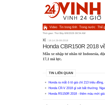
Video
Tin trong tỉnh
Trong nước
Thế g
Thời gian:
Thứ Bảy 8/8/2026 08:54 AM
XE
16:14 28-08-2018
Honda CBR150R 2018 về V
Mẫu xe nhập tư nhân từ Indonesia, độn
17,1 mã lực.
TIN LIÊN QUAN
Honda ra mắt ô tô giá chỉ 213 triệu đồng
Honda CR-V 2018 gỉ sét bất thường: Ngườ
Honda RS150R 2018 - thêm màu mới giá