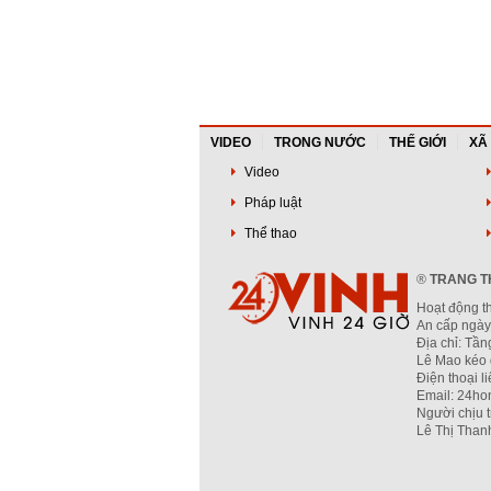
VIDEO
TRONG NƯỚC
THẾ GIỚI
XÃ
Video
Pháp luật
Thể thao
®
TRANG TH
Hoạt động t
An cấp ngày
Địa chỉ: Tầ
Lê Mao kéo 
Điện thoại l
Email: 24ho
Người chịu 
Lê Thị Than