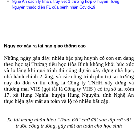
Nghệ An cách ly khẩn, truy vết 1 trường hợp ở huyện Hưng
Nguyên thuộc diện F1 của bệnh nhân Covid-19
Nguy cơ xảy ra tai nạn giao thông cao
Những ngày gần đây, nhiều bậc phụ huynh có con em đang
theo học tại Trường tiểu học Hòa Bình không khỏi bức xúc
và lo lắng khi quá trình thi công dự án xây dựng nhà học,
nhà hành chính 2 tầng, và các công trình phụ trợ tại trường
này do đơn vị thi công là Công ty TNHH xây dựng và
thương mại VHS (gọi tắt là Công ty VHS ) có trụ sở tại xóm
17, xã Hưng Nghĩa, huyện Hưng Nguyên, tỉnh Nghệ An
thực hiện gây mất an toàn và lộ rõ nhiều bất cập.
Xe tải mang nhãn hiệu "Thao Đô" chở đất san lấp rơi vãi
trước công trường, gây mất an toàn cho học sinh