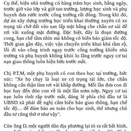
Cụ thể, hiện nhà trường có hàng trăm học sinh, hằng ngày,
trước giờ vào lớp và giờ tan trường, lượng học sinh và phụ
huynh đưa rước trước cổng trường rất đông. Trong khi đó,
dự án xây dựng trường học triển khai thường xuyên có xe
trọng tải chở đất vào san lấp mặt bằng che chắn sơ sài để
rơi vãi xuống mặt đường. Đặc biệt, đây là đoạn đường
cong, hạn chế tầm nhìn mà không có biển báo giảm tốc độ.
Thời gian gần đây, việc vận chuyển triển khai khá rầm rộ,
lỗi đi vào công trinh ngay trước cổng trường khiến nhà
trường và phụ huynh không khỏi lo lắng trước nguy cơ tai
nạn giao thông luôn hiện hữu trước mắt.
Chị P.T.M, một phụ huynh có con theo học tại trường, bức
xúc: "Xe họ chạy là loại xe có trọng tải lớn, che chắn
không cẩn thận làm rơi vãi khắp đường. Mỗi lần đưa con đi
học hay đến đón con về là một lần nơm nớp. Nguy cơ tai
nạn luôn rình rập trước mắt, đáng lẽ phía chủ đầu tư là
UBND xã phải đề nghị cắm biển báo giao thông, hạn chế
tốc độ… để đảm bảo an toàn cho học sinh, thế nhưng chủ
đầu tư cũng thờ ơ như vậy".
Còn ông D, một người dân địa phương lại tỏ ra rất bất bình,