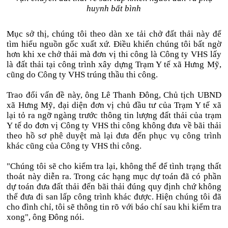
huynh bất bình
Mục sở thị, chúng tôi theo dàn xe tải chở đất thải này để
tìm hiểu nguồn gốc xuất xứ. Điều khiến chúng tôi bất ngờ
hơn khi xe chở thải mà đơn vị thi công là Công ty VHS lấy
là đất thải tại công trình xây dựng Trạm Y tế xã Hưng Mỹ,
cũng do Công ty VHS trúng thầu thi công.
Trao đổi vấn đề này, ông Lê Thanh Đông, Chủ tịch UBND
xã Hưng Mỹ, đại diện đơn vị chủ đầu tư của Trạm Y tế xã
lại tỏ ra ngỡ ngàng trước thông tin lượng đất thải của trạm
Y tế do đơn vị Công ty VHS thi công không đưa về bãi thải
theo hồ sơ phê duyệt mà lại đưa đến phục vụ công trình
khác cũng của Công ty VHS thi công.
"Chúng tôi sẽ cho kiểm tra lại, không thể để tình trạng thất
thoát này diễn ra. Trong các hạng mục dự toán đã có phần
dự toán đưa đất thải đến bãi thải đúng quy định chứ không
thể đưa đi san lấp công trình khác được. Hiện chúng tôi đã
cho đình chỉ, tôi sẽ thông tin rõ với báo chí sau khi kiểm tra
xong", ông Đông nói.