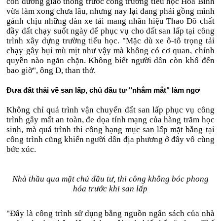
con đường giao thông trước công trường tiểu học Hòa Bình
vừa làm xong chưa lâu, nhưng nay lại đang phải gồng mình
gánh chịu những dàn xe tải mang nhãn hiệu Thao Đô chất
đầy đất chạy suốt ngày để phục vụ cho đất san lấp tại công
trình xây dựng trường tiểu học. "Mặc dù xe ô-tô trọng tải
chạy gây bụi mù mịt như vậy mà không có cơ quan, chính
quyền nào ngăn chặn. Không biết người dân còn khổ đến
bao giờ", ông D, than thở.
Đưa đất thải về san lấp, chủ đầu tư "nhắm mắt" làm ngơ
Không chỉ quá trình vận chuyển đất san lấp phục vụ công
trình gây mất an toàn, đe dọa tính mạng của hàng trăm học
sinh, mà quá trình thi công hạng mục san lấp mặt bằng tại
công trình cũng khiến người dân địa phương ở đây vô cùng
bức xúc.
Nhà thầu qua mặt chủ đầu tư, thi công không bóc phong
hóa trước khi san lấp
"Đây là công trình sử dụng bằng nguồn ngân sách của nhà