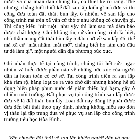
nước và của nhân dân chúng tôi, có thiết kế rõ ràng. Thế
nhưng, chẳng biết thiết kế đất san lấp kiểu gì mà đơn vị thi
công đưa toàn đất thải, bùn lầy, ô nhiễm về san lấp cho
công trình mà trên xã vẫn cứ thờ ơ như không có chuyện gì.
Thi công kiểu "rút ruột" như vậy thì làm sao mà đảm bảo
được chất lượng. Chú không tin, cứ vào công trình là biết,
nhà thầu mang đất thải bùn lầy ở đâu chở về san lấp đó, thế
mà xã cứ "mắt nhắm, mắt mở", chẳng biết họ làm chủ đầu
tư để làm gì", một người dân địa phương bức xúc.
Ghi nhân thực tế tại công trình, chúng tôi hết sức ngạc
nhiên và hiểu được phần nào về những bức xúc của người
dân là hoàn toàn có cơ sở. Tại công trình diễn ra san lấp
khá rầm rộ, hàng loạt xe ra vào chở đất nhưng không hề sử
dụng biện pháp phun nước để giảm thiểu bụi bặm, gây ô
nhiễm môi trường. Đất phục vụ tại công trình san lấp được
đưa về là đất thải, bùn lầy. Loại đất này đáng lẽ phải được
đưa đến bãi thải theo quy định, nhưng không hiểu sao đơn
vị thầu lại tập trung đưa về phục vụ san lấp cho công trình
trường tiểu học Hòa Bình.
Vận chuyển đất thải về san lấp khiến người dân và phụ