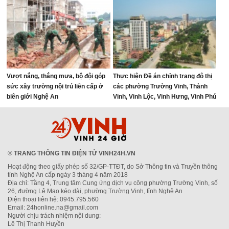
Vượt nắng, thắng mưa, bộ đội góp
Thực hiện Đề án chỉnh trang đô thị
sức xây trường nội trú liên cấp ở
các phường Trường Vinh, Thành
biên giới Nghệ An
Vinh, Vinh Lộc, Vinh Hưng, Vinh Phú
và Cửa Lò giai đoạn 2026 – 2030
®
TRANG THÔNG TIN ĐIỆN TỬ VINH24H.VN
Hoạt động theo giấy phép số 32/GP-TTĐT, do Sở Thông tin và Truyền thông
tỉnh Nghệ An cấp ngày 3 tháng 4 năm 2018
Địa chỉ: Tầng 4, Trung tâm Cung ứng dịch vụ công phường Trường Vinh, số
26, đường Lê Mao kéo dài, phường Trường Vinh, tỉnh Nghệ An
Điện thoại liên hệ: 0945.795.560
Email: 24honline.na@gmail.com
Người chịu trách nhiệm nội dung:
Lê Thị Thanh Huyền