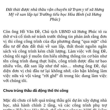
Đất thải được nhà thầu vận chuyển từ Trạm y tế xã Hưng
Mỹ về san lấp tại Trường tiểu học Hòa Bình (xã Hưng
Phúc)
Còn ông Hồ Văn Đề, Chủ tịch UBND xã Hưng Phúc tỏ ra
thờ ơ và cố tình né tránh trước thông tin phản ánh rằng đơn
vị thi công công trình của địa phương đang "qua mặt" chủ
đầu tư để đưa đất thải về san lấp, thất thoát nguồn ngân
sách và công trình kém chất lượng. Làm việc với ông Đề,
chúng tôi ngỏ ý muốn tìm hiểu những thông tin cơ bản như
tên công trình đang thực hiện, công trình được đầu tư bao
nhiêu vốn, đất san lấp như thế nào… nhưng ông Đề, đại
diện đơn vị chủ đầu tư lại không nhớ, câo bận không làm
việc nữa và vội vàng "rời ghế" đi trong lúc đang làm việc
với chúng tôi.
Chưa trúng thầu đã động thổ thi công
Mặc dù chưa có kết quả trúng thầu gói dự án xây dựng nhà
học, nhà hành chính 2 tầng, và các công trình phụ trợ