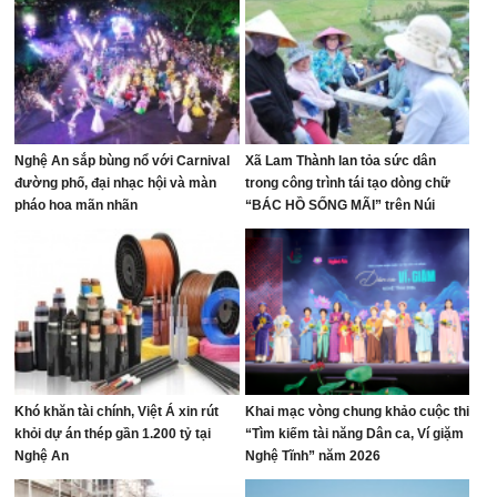
Nghệ An sắp bùng nổ với Carnival
Xã Lam Thành lan tỏa sức dân
đường phố, đại nhạc hội và màn
trong công trình tái tạo dòng chữ
pháo hoa mãn nhãn
“BÁC HỒ SỐNG MÃI” trên Núi
Nhón
Khó khăn tài chính, Việt Á xin rút
Khai mạc vòng chung khảo cuộc thi
khỏi dự án thép gần 1.200 tỷ tại
“Tìm kiếm tài năng Dân ca, Ví giặm
Nghệ An
Nghệ Tĩnh” năm 2026