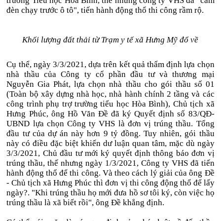
trường Tiểu học Hòa Bình, thế nhưng công ty VHS đã "cầm
đèn chạy trước ô tô", tiến hành động thổ thi công rầm rộ.
Khối lượng đất thải từ Trạm y tế xã Hưng Mỹ đổ về
Cụ thể, ngày 3/3/2021, dựa trên kết quả thẩm định lựa chọn
nhà thầu của Công ty cổ phần đầu tư và thương mại
Nguyễn Gia Phát, lựa chọn nhà thầu cho gói thầu số 01
(Toàn bộ xây dựng nhà học, nhà hành chính 2 tầng và các
công trình phụ trợ trường tiểu học Hòa Bình), Chủ tịch xã
Hưng Phúc, ông Hồ Văn Đề đã ký Quyết định số 83/QĐ-
UBND lựa chọn Công ty VHS là đơn vị trúng thầu. Tổng
đầu tư của dự án này hơn 9 tỷ đồng. Tuy nhiên, gói thầu
này có điều đặc biệt khiến dư luận quan tâm, mặc dù ngày
3/3/2021, Chủ đầu tư mới ký quyết định thông báo đơn vị
trúng thầu, thế nhưng ngày 1/3/2021, Công ty VHS đã tiến
hành động thổ để thi công. Và theo cách lý giải của ông Đề
- Chủ tịch xã Hưng Phúc thì đơn vị thi công động thổ để lấy
ngày?. "Khi trúng thầu họ mới đưa hồ sơ tôi ký, còn việc họ
trúng thầu là xã biết rồi", ông Đề khẳng định.