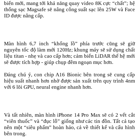
biến mới, mang tới khả năng quay video 8K cực “chất”; hệ
thống sạc Magsafe sẽ nâng công suất sạc lên 25W và Face
ID được nâng cấp.
Màn hình 6,7 inch “khổng lồ” phía trước cũng sẽ giữ
nguyên tốc độ làm mới 120Hz; khung máy sẽ sử dụng chất
liệu titan - nhẹ và cao cấp hơn; cảm biến LiDAR thế hệ mới
sẽ được tích hợp - giúp chụp đêm ngoạn mục hơn.
Đáng chú ý, con chip A16 Bionic bên trong sẽ cung cấp
hiệu suất nhanh hơn nhờ được sản xuất trên quy trình 4nm
với 6 lõi GPU, neural engine nhanh hơn.
Và tất nhiên, màn hình iPhone 14 Pro Max sẽ có 2 vết cắt
“viên thuốc” và “đục lỗ” giống như các tin đồn. Tất cả tạo
nên một “siêu phẩm” hoàn hảo, cả về thiết kế và cấu hình
bên trong.