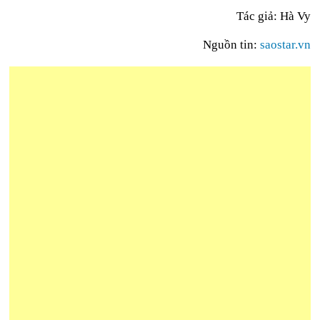
Tác giả:
Hà Vy
Nguồn tin:
saostar.vn