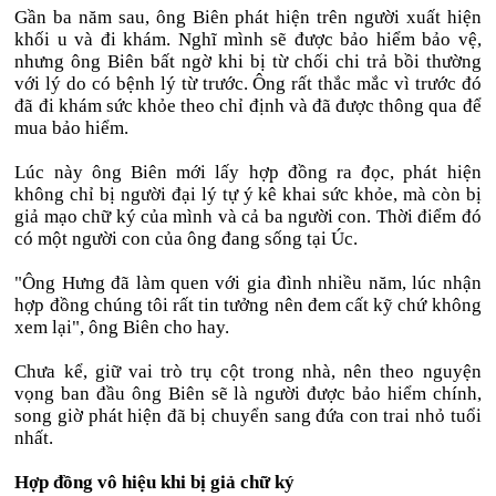
Gần ba năm sau, ông Biên phát hiện trên người xuất hiện
khối u và đi khám. Nghĩ mình sẽ được bảo hiểm bảo vệ,
nhưng ông Biên bất ngờ khi bị từ chối chi trả bồi thường
với lý do có bệnh lý từ trước. Ông rất thắc mắc vì trước đó
đã đi khám sức khỏe theo chỉ định và đã được thông qua để
mua bảo hiểm.
Lúc này ông Biên mới lấy hợp đồng ra đọc, phát hiện
không chỉ bị người đại lý tự ý kê khai sức khỏe, mà còn bị
giả mạo chữ ký của mình và cả ba người con. Thời điểm đó
có một người con của ông đang sống tại Úc.
"Ông Hưng đã làm quen với gia đình nhiều năm, lúc nhận
hợp đồng chúng tôi rất tin tưởng nên đem cất kỹ chứ không
xem lại", ông Biên cho hay.
Chưa kể, giữ vai trò trụ cột trong nhà, nên theo nguyện
vọng ban đầu ông Biên sẽ là người được bảo hiểm chính,
song giờ phát hiện đã bị chuyển sang đứa con trai nhỏ tuổi
nhất.
Hợp đồng vô hiệu khi bị giả chữ ký