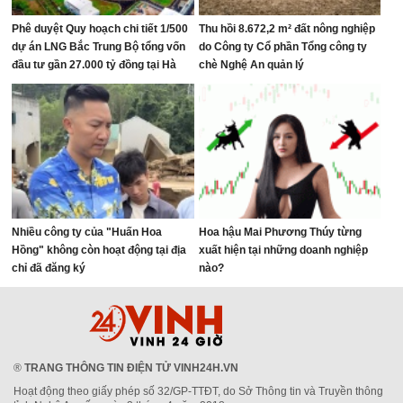
Phê duyệt Quy hoạch chi tiết 1/500
Thu hồi 8.672,2 m² đất nông nghiệp
dự án LNG Bắc Trung Bộ tổng vốn
do Công ty Cổ phần Tổng công ty
đầu tư gần 27.000 tỷ đồng tại Hà
chè Nghệ An quản lý
Tĩnh
Nhiều công ty của "Huấn Hoa
Hoa hậu Mai Phương Thúy từng
Hồng" không còn hoạt động tại địa
xuất hiện tại những doanh nghiệp
chỉ đã đăng ký
nào?
®
TRANG THÔNG TIN ĐIỆN TỬ VINH24H.VN
Hoạt động theo giấy phép số 32/GP-TTĐT, do Sở Thông tin và Truyền thông