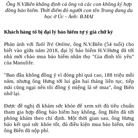
Ông N.V.Biên khẳng định cả ông và các con không ký hợp
đồng bảo hiểm. Thời điểm đó người con tên Trang đang du
học ở Úc - Ảnh: B.MAI
Khách hàng tố bị đại lý bảo hiểm tự ý giả chữ ký
Phản ảnh với
Tuổi Trẻ Online
, ông N.V.Biên (54 tuổi) cho
biết vào giữa năm 2018, đại lý bảo hiểm H.V.Hưng đã tới
nhà mời chào mua bảo hiểm nhân thọ "Gia đình tôi yêu"
của Manulife.
"Ban đầu không đồng ý vì đóng phí quá cao, 188 triệu mỗi
năm, nhưng ông Hưng tới lui gần hai tháng liên tục, tiếp
mãi cũng ngại nên tôi đồng ý miệng là sẽ mua", ông Biên
nhớ lại.
Được đề nghị đi khám sức khỏe để xem xét đủ tiêu chuẩn
tham gia hợp đồng bảo hiểm hay không, ông Biên đã tới
phòng khám theo chỉ định. Một thời gian sau, ông Hưng
báo kết quả sức khỏe tốt, đủ điều kiện mua bảo hiểm, nên
ông Biên đã nộp phí.