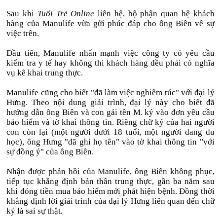
Sau khi
Tuổi Trẻ Online
liên hệ, bộ phận quan hệ khách
hàng của Manulife vừa gửi phúc đáp cho ông Biên về sự
việc trên.
Đầu tiên, Manulife nhấn mạnh việc công ty có yêu cầu
kiểm tra y tế hay không thì khách hàng đều phải có nghĩa
vụ kê khai trung thực.
Manulife cũng cho biết "đã làm việc nghiêm túc" với đại lý
Hưng. Theo nội dung giải trình, đại lý này cho biết đã
hướng dẫn ông Biên và con gái tên M. ký vào đơn yêu cầu
bảo hiểm và tờ khai thông tin. Riêng chữ ký của hai người
con còn lại (một người dưới 18 tuổi, một người đang du
học), ông Hưng "đã ghi họ tên" vào tờ khai thông tin "với
sự đồng ý" của ông Biên.
Nhận được phản hồi của Manulife, ông Biên không phục,
tiếp tục khẳng định bản thân trung thực, gần ba năm sau
khi đóng tiền mua bảo hiểm mới phát hiện bệnh. Đồng thời
khẳng định lời giải trình của đại lý Hưng liên quan đến chữ
ký là sai sự thật.