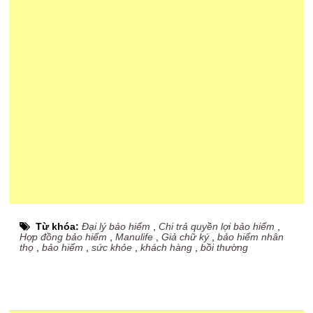
Từ khóa:
Đại lý bảo hiểm
,
Chi trả quyền lợi bảo hiểm
,
Hợp đồng bảo hiểm
,
Manulife
,
Giả chữ ký
,
bảo hiểm nhân
thọ
,
bảo hiểm
,
sức khỏe
,
khách hàng
,
bồi thường