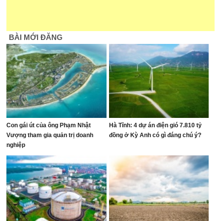
BÀI MỚI ĐĂNG
Con gái út của ông Phạm Nhật
Hà Tĩnh: 4 dự án điện gió 7.810 tỷ
Vượng tham gia quản trị doanh
đồng ở Kỳ Anh có gì đáng chú ý?
nghiệp