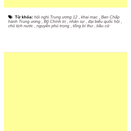
Từ khóa:
hội nghị Trung ương 12
,
khai mạc
,
Ban Chấp
hành Trung ương
,
Bộ Chính trị
,
nhân sự
,
đại biểu quốc hội
,
chủ tịch nước
,
nguyễn phú trọng
,
tổng bí thư
,
bầu cử