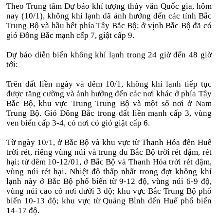
Theo Trung tâm Dự báo khí tượng thủy văn Quốc gia, hôm
nay (10/1), không khí lạnh đã ảnh hưởng đến các tỉnh Bắc
Trung Bộ và hầu hết phía Tây Bắc Bộ; ở vịnh Bắc Bộ đã có
gió Đông Bắc mạnh cấp 7, giật cấp 9.
Dự báo diễn biến không khí lạnh trong 24 giờ đến 48 giờ
tới:
Trên đất liền ngày và đêm 10/1, không khí lạnh tiếp tục
được tăng cường và ảnh hưởng đến các nơi khác ở phía Tây
Bắc Bộ, khu vực Trung Trung Bộ và một số nơi ở Nam
Trung Bộ. Gió Đông Bắc trong đất liền mạnh cấp 3, vùng
ven biển cấp 3-4, có nơi có gió giật cấp 6.
Từ ngày 10/1, ở Bắc Bộ và khu vực từ Thanh Hóa đến Huế
trời rét, riêng vùng núi và trung du Bắc Bộ trời rét đậm, rét
hại; từ đêm 10-12/01, ở Bắc Bộ và Thanh Hóa trời rét đậm,
vùng núi rét hại. Nhiệt độ thấp nhất trong đợt không khí
lạnh này ở Bắc Bộ phổ biến từ 9-12 độ, vùng núi 6-9 độ,
vùng núi cao có nơi dưới 3 độ; khu vực Bắc Trung Bộ phổ
biến 10-13 độ; khu vực từ Quảng Bình đến Huế phổ biến
14-17 độ.