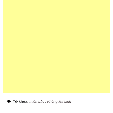
Từ khóa:
miền bắc
,
Không khí lạnh