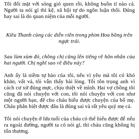
Tôi đối mặt với sóng gió quen rồi, không buồn tí nào cả.
Người ta nói gì thì kệ, xã hội tự do ngôn luận thôi. Đúng
hay sai là do quan niệm của mỗi người.
Kiều Thanh cùng các diễn viên trong phim Hoa hồng trên
ngực trái.
Sau lùm xùm đó, chồng chị cũng lên tiếng về hôn nhân của
hai người. Chị nghĩ sao về điều này?
Anh ấy là niềm tự hào của tôi, nếu vì yêu mà tôi có khó
khăn, vất vả, tôi vẫn thấy hài lòng. Tôi tôn trọng anh vì
cách cư xử đúng mực, chịu thiệt về mình. Hai vợ chồng tôi
cũng đã nói chuyện với con, tôi nói chuyện với con như
một người bạn, để cho cháu hiểu được chuyện của bố mẹ.
Cháu phân biệt được đâu là đúng sai và rất yêu quý mẹ cả.
Tôi nói chuyện ở lứa tuổi của cháu có thể hiểu được để nếu
ra ngoài đường, người ta có nói gì, thì cháu cũng không bị
tổn thương.