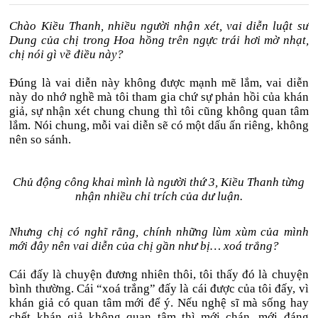
Chào Kiều Thanh, nhiều người nhận xét, vai diễn luật sư
Dung của chị trong Hoa hồng trên ngực trái hơi mờ nhạt,
chị nói gì về điều này?
Đúng là vai diễn này không được mạnh mẽ lắm, vai diễn
này do nhớ nghề mà tôi tham gia chứ sự phản hồi của khán
giả, sự nhận xét chung chung thì tôi cũng không quan tâm
lắm. Nói chung, mỗi vai diễn sẽ có một dấu ấn riêng, không
nên so sánh.
Chủ động công khai mình là người thứ 3, Kiều Thanh từng
nhận nhiều chỉ trích của dư luận.
Nhưng chị có nghĩ rằng, chính những lùm xùm của mình
mới đây nên vai diễn của chị gần như bị… xoá trắng?
Cái đấy là chuyện đương nhiên thôi, tôi thấy đó là chuyện
bình thường. Cái “xoá trắng” đấy là cái được của tôi đấy, vì
khán giả có quan tâm mới để ý. Nếu nghệ sĩ mà sống hay
chết khán giả không quan tâm thì mới chán, mới đáng