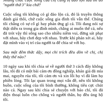
Nhưng chắc cuộc sống của chị cũng bị đảo lộn sau ồn ào
"người thứ 3" kia chứ?
Cuộc sống tôi không có gì đảo lộn cả, đó là truyền thông
đánh giá thôi, chứ cuộc sống gia đình tôi vẫn thế. Chúng
tôi chẳng có sự cố gì hay phản ứng gì cả. Tôi đang nói sự
thật diễn ra trong gia đình mình, chẳng ai muốn thế cả, nếu
đã trót vậy thì sống sao cho nhiều niềm vui, đừng sát phạt
với nhau, hãy chơi đẹp với nhau. Trước khi phán xét ai, hãy
đặt mình vào vị trí của người ta để chia sẻ với họ.
Sau một đêm thức dậy, mọi chỉ trích đều dồn về chị, chị
thấy thế nào?
10 ngày sau khi tôi chia sẻ về người thứ 3 cách đây không
lâu, tôi đã có một bài cảm ơn đồng nghiệp, khán giả đã mỉa
mai, nguyền rủa tôi, tôi cảm ơn và xin lỗi họ vì đã làm họ
phiền lòng. Tôi lạc quan trong mọi vấn đề, nên tôi không
buồn, cuộc sống của tôi bình thường, không tiêu cực chút
nào cả. Ngay sau khi chia sẻ chuyện với báo chí, tôi đã
điện thoại luôn cho chồng và người thân, họ đều ủng hộ
tôi.