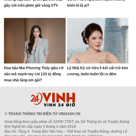
gây sốt trên phim giờ vàng VTV
khởi tố là ai?
Hoa hậu Mai Phương Thúy giàu cỡ
Lý Nhã Kỳ sở hữu 5 két sắt trữ kim
nào mà mạnh tay chi 120 tỷ đồng
cương, buồn buồn lôi ra đếm
mua nhà tặng em gái?
®
TRANG THÔNG TIN ĐIỆN TỬ VINH24H.VN
Hoạt động theo giấy phép số 32/GP-TTĐT, do Sở Thông tin và Truyền thông
tỉnh Nghệ An cấp ngày 3 tháng 4 năm 2018
Địa chỉ: Tầng 4, Trung tâm Văn hóa – Thể thao và Truyền thông, đường Lê