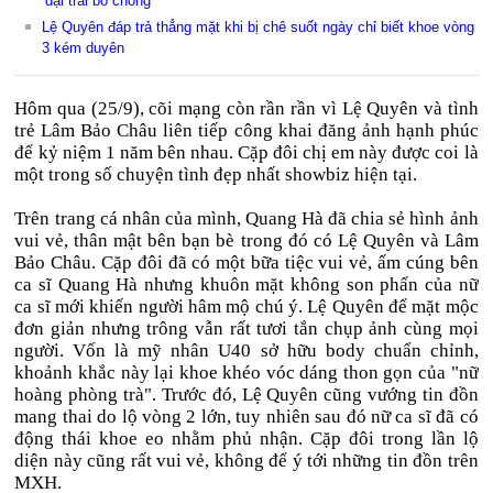
‘dại trai bỏ chồng'
Lệ Quyên đáp trả thẳng mặt khi bị chê suốt ngày chỉ biết khoe vòng
3 kém duyên
Hôm qua (25/9), cõi mạng còn rần rần vì Lệ Quyên và tình
trẻ Lâm Bảo Châu liên tiếp công khai đăng ảnh hạnh phúc
để kỷ niệm 1 năm bên nhau. Cặp đôi chị em này được coi là
một trong số chuyện tình đẹp nhất showbiz hiện tại.
Trên trang cá nhân của mình, Quang Hà đã chia sẻ hình ảnh
vui vẻ, thân mật bên bạn bè trong đó có Lệ Quyên và Lâm
Bảo Châu. Cặp đôi đã có một bữa tiệc vui vẻ, ấm cúng bên
ca sĩ Quang Hà nhưng khuôn mặt không son phấn của nữ
ca sĩ mới khiến người hâm mộ chú ý. Lệ Quyên để mặt mộc
đơn giản nhưng trông vẫn rất tươi tắn chụp ảnh cùng mọi
người. Vốn là mỹ nhân U40 sở hữu body chuẩn chỉnh,
khoảnh khắc này lại khoe khéo vóc dáng thon gọn của "nữ
hoàng phòng trà". Trước đó, Lệ Quyên cũng vướng tin đồn
mang thai do lộ vòng 2 lớn, tuy nhiên sau đó nữ ca sĩ đã có
động thái khoe eo nhằm phủ nhận. Cặp đôi trong lần lộ
diện này cũng rất vui vẻ, không để ý tới những tin đồn trên
MXH.