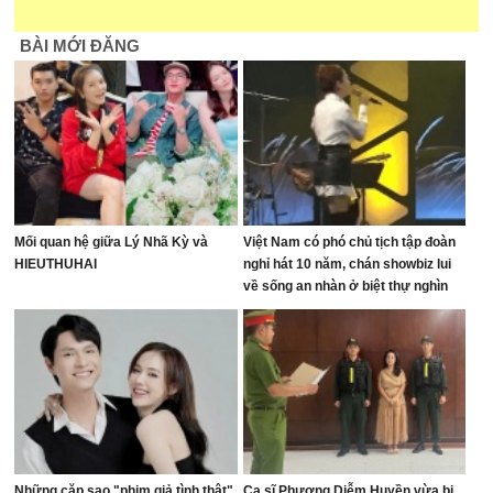
BÀI MỚI ĐĂNG
Mối quan hệ giữa Lý Nhã Kỳ và
Việt Nam có phó chủ tịch tập đoàn
HIEUTHUHAI
nghỉ hát 10 năm, chán showbiz lui
về sống an nhàn ở biệt thự nghìn
mét vuông
Những cặp sao "phim giả tình thật"
Ca sĩ Phương Diễm Huyền vừa bị