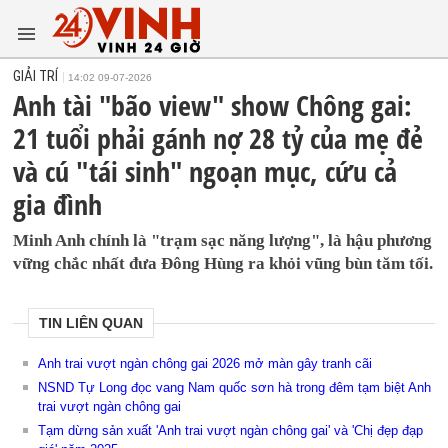
GIẢI TRÍ
14:02 09-07-2026
Anh tài "bão view" show Chông gai:
21 tuổi phải gánh nợ 28 tỷ của mẹ đẻ
và cú "tái sinh" ngoạn mục, cứu cả
gia đình
Minh Anh chính là "trạm sạc năng lượng", là hậu phương
vững chắc nhất đưa Đông Hùng ra khỏi vũng bùn tăm tối.
TIN LIÊN QUAN
Anh trai vượt ngàn chông gai 2026 mở màn gây tranh cãi
NSND Tự Long đọc vang Nam quốc sơn hà trong đêm tạm biệt Anh
trai vượt ngàn chông gai
Tạm dừng sản xuất 'Anh trai vượt ngàn chông gai' và 'Chị đẹp đạp