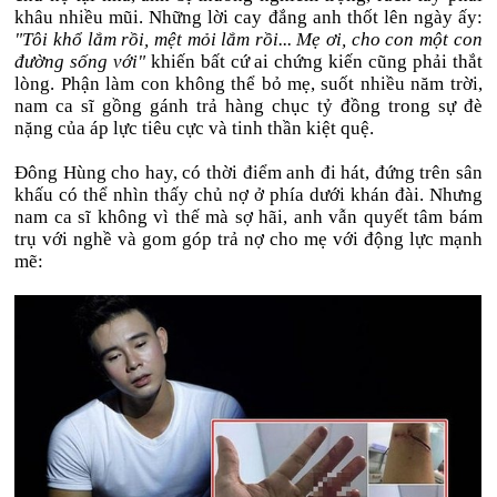
khâu nhiều mũi. Những lời cay đắng anh thốt lên ngày ấy:
"Tôi khổ lắm rồi, mệt mỏi lắm rồi... Mẹ ơi, cho con một con
đường sống với"
khiến bất cứ ai chứng kiến cũng phải thắt
lòng. Phận làm con không thể bỏ mẹ, suốt nhiều năm trời,
nam ca sĩ gồng gánh trả hàng chục tỷ đồng trong sự đè
nặng của áp lực tiêu cực và tinh thần kiệt quệ.
Đông Hùng cho hay, có thời điểm anh đi hát, đứng trên sân
khấu có thể nhìn thấy chủ nợ ở phía dưới khán đài. Nhưng
nam ca sĩ không vì thế mà sợ hãi, anh vẫn quyết tâm bám
trụ với nghề và gom góp trả nợ cho mẹ với động lực mạnh
mẽ: