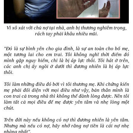
Vì xô xát với chủ nợ tại nhà, anh bị thương nghiêm trọng,
rách tay phải khâu nhiều mũi.
"Đó là sự bình yên cho gia đình, là sự an toàn cho bố mẹ,
một tương lai cho em trai. Tôi không nghĩ thời điểm đó
mình gặp nguy hiểm, chỉ là bị áp lực thôi. Tôi hát ở trên,
các anh chị ấy ngồi ở dưới thì đương nhiên là bị áp lực
thôi.
Tôi làm những điều đó bởi vì tôi thương mẹ. Khi chứng kiến
mẹ phải đối diện với mọi điều như vậy, bản thân mình là
con trai cả trong nhà thì không thể đành lòng được. Nên tôi
làm tất cả mọi điều để mẹ được yên tâm và nhẹ lòng một
chút.
Trên đời này nếu không có nợ thì đương nhiên là yên tâm.
Nhưng mà nếu có nợ, hãy nhớ rằng nợ tiền là cái nợ nhẹ
nhàng nhất".