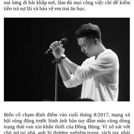
nai lưng đi hát khắp nơi, làm đủ mọi công việc chỉ để kiếm
tiền trả nợ lãi và bảo vệ em trai ăn học.
Biến cố chạm đỉnh điểm vào cuối tháng 8/2017, mạng xã
hội rúng động trước hình ảnh bàn tay đẫm máu cùng dòng
trạng thái van xin khẩn thiết của Đông Hùng. Vì xô xát với
chủ nợ tại nhà, anh bị thương nghiêm trọng, rách tay phải