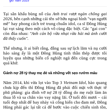
gió' năm 2025
Tại sân khấu bùng nổ của
Anh trai vượt ngàn chông gai
2026
, bên cạnh những cái tên sở hữu ngoại hình "vạn người
mê" hay phong cách trẻ trung chuẩn idol, ca sĩ Đông Hùng
lại vụt sáng theo một cách vô cùng đặc biệt. Các "gai con"
còn đùa nhau:
"Anh cán bộ vừa nhạt vừa hài mà ảnh cười
đã thấy cuốn".
Thế nhưng, ít ai biết rằng, đằng sau sự lịch lãm và nụ cười
hảo sảng ấy là một Đông Hùng tinh thần thép được tôi
luyện qua những biến cố nghiệt ngã đến cùng cực trong
quá khứ.
Gánh nợ 28 tỷ thay mẹ đẻ và những vết sẹo rướm máu
Năm 2014, khi vừa lọt vào Top 3
Vietnam Idol
, hào quang
chưa kịp đến thì Đông Hùng đã phải đối mặt với thực tế
phũ phàng: gia đình vỡ nợ 28 tỷ đồng do mẹ ruột làm ăn
thua lỗ và sa chân vào vay nặng lãi. Ở tuổi đôi mươi – cái
tuổi đẹp nhất để bay nhảy và cống hiến cho đam mê, Đông
Hùng phải gác lại tất cả để bước vào cuộc chiến sinh tồn,