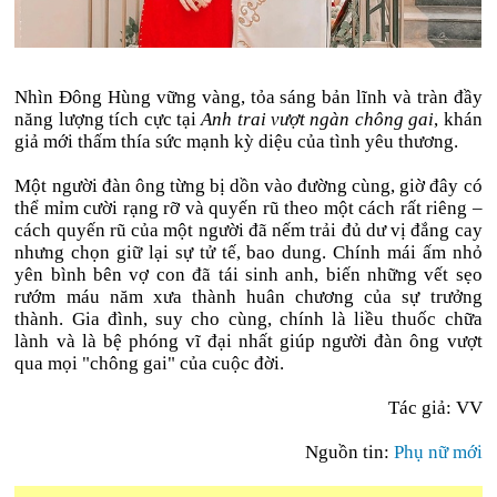
Nhìn Đông Hùng vững vàng, tỏa sáng bản lĩnh và tràn đầy
năng lượng tích cực tại
Anh trai vượt ngàn chông gai
, khán
giả mới thấm thía sức mạnh kỳ diệu của tình yêu thương.
Một người đàn ông từng bị dồn vào đường cùng, giờ đây có
thể mỉm cười rạng rỡ và quyến rũ theo một cách rất riêng –
cách quyến rũ của một người đã nếm trải đủ dư vị đắng cay
nhưng chọn giữ lại sự tử tế, bao dung. Chính mái ấm nhỏ
yên bình bên vợ con đã tái sinh anh, biến những vết sẹo
rướm máu năm xưa thành huân chương của sự trưởng
thành. Gia đình, suy cho cùng, chính là liều thuốc chữa
lành và là bệ phóng vĩ đại nhất giúp người đàn ông vượt
qua mọi "chông gai" của cuộc đời.
Tác giả: VV
Nguồn tin:
Phụ nữ mới