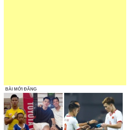
BÀI MỚI ĐĂNG