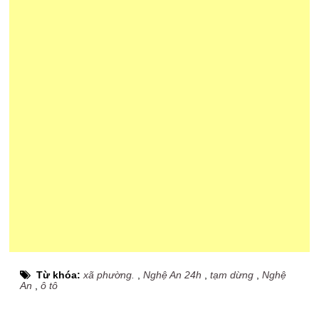
Từ khóa:
xã phường.
,
Nghệ An 24h
,
tạm dừng
,
Nghệ
An
,
ô tô