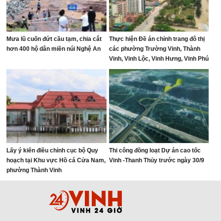
Mưa lũ cuốn đứt cầu tạm, chia cắt
Thực hiện Đề án chỉnh trang đô thị
hơn 400 hộ dân miền núi Nghệ An
các phường Trường Vinh, Thành
Vinh, Vinh Lộc, Vinh Hưng, Vinh Phú
và Cửa Lò giai đoạn 2026 – 2030
Lấy ý kiến điều chỉnh cục bộ Quy
Thi công đồng loạt Dự án cao tốc
hoạch tại Khu vực Hồ cá Cửa Nam,
Vinh -Thanh Thủy trước ngày 30/9
phường Thành Vinh