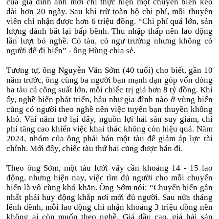
của gia đình anh mới chỉ thực hiện một chuyến biển kéo
dài hơn 20 ngày. Sau khi trừ toàn bộ chi phí, mỗi thuyền
viên chỉ nhận được hơn 6 triệu đồng. “Chi phí quá lớn, sản
lượng đánh bắt lại bấp bênh. Thu nhập thấp nên lao động
lần lượt bỏ nghề. Có tàu, có ngư trường nhưng không có
người để đi biển” - ông Hùng chia sẻ.
Tương tự, ông Nguyễn Văn Sớm (40 tuổi) cho biết, gần 10
năm trước, ông cùng ba người bạn mạnh dạn góp vốn đóng
ba tàu cá công suất lớn, mỗi chiếc trị giá hơn 8 tỷ đồng. Khi
ấy, nghề biển phát triển, hầu như gia đình nào ở vùng biển
cũng có người theo nghề nên việc tuyển bạn thuyền không
khó. Vài năm trở lại đây, nguồn lợi hải sản suy giảm, chi
phí tăng cao khiến việc khai thác không còn hiệu quả. Năm
2024, nhóm của ông phải bán một tàu để giảm áp lực tài
chính. Mới đây, chiếc tàu thứ hai cũng được bán đi.
Theo ông Sớm, một tàu lưới vây cần khoảng 14 - 15 lao
động, nhưng hiện nay, việc tìm đủ người cho mỗi chuyến
biển là vô cùng khó khăn. Ông Sớm nói: “Chuyến biển gần
nhất phải huy động khắp nơi mới đủ người. Sau nửa tháng
lênh đênh, mỗi lao động chỉ nhận khoảng 3 triệu đồng nên
không ai còn muốn theo nghề. Giá dầu cao, giá hải sản