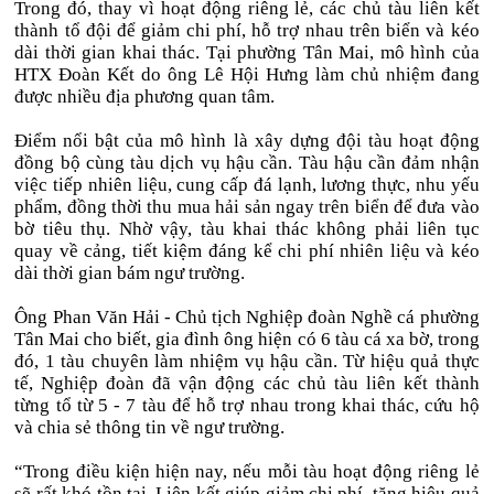
Trong đó, thay vì hoạt động riêng lẻ, các chủ tàu liên kết
thành tổ đội để giảm chi phí, hỗ trợ nhau trên biển và kéo
dài thời gian khai thác. Tại phường Tân Mai, mô hình của
HTX Đoàn Kết do ông Lê Hội Hưng làm chủ nhiệm đang
được nhiều địa phương quan tâm.
Điểm nổi bật của mô hình là xây dựng đội tàu hoạt động
đồng bộ cùng tàu dịch vụ hậu cần. Tàu hậu cần đảm nhận
việc tiếp nhiên liệu, cung cấp đá lạnh, lương thực, nhu yếu
phẩm, đồng thời thu mua hải sản ngay trên biển để đưa vào
bờ tiêu thụ. Nhờ vậy, tàu khai thác không phải liên tục
quay về cảng, tiết kiệm đáng kể chi phí nhiên liệu và kéo
dài thời gian bám ngư trường.
Ông Phan Văn Hải - Chủ tịch Nghiệp đoàn Nghề cá phường
Tân Mai cho biết, gia đình ông hiện có 6 tàu cá xa bờ, trong
đó, 1 tàu chuyên làm nhiệm vụ hậu cần. Từ hiệu quả thực
tế, Nghiệp đoàn đã vận động các chủ tàu liên kết thành
từng tổ từ 5 - 7 tàu để hỗ trợ nhau trong khai thác, cứu hộ
và chia sẻ thông tin về ngư trường.
“Trong điều kiện hiện nay, nếu mỗi tàu hoạt động riêng lẻ
sẽ rất khó tồn tại. Liên kết giúp giảm chi phí, tăng hiệu quả