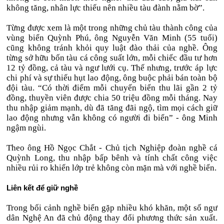
không tăng, nhân lực thiếu nên nhiều tàu đành nằm bờ”.
Từng được xem là một trong những chủ tàu thành công của
vùng biển Quỳnh Phú, ông Nguyễn Văn Minh (55 tuổi)
cũng không tránh khỏi quy luật đào thải của nghề. Ông
từng sở hữu bốn tàu cá công suất lớn, mỗi chiếc đầu tư hơn
12 tỷ đồng, cả tàu và ngư lưới cụ. Thế nhưng, trước áp lực
chi phí và sự thiếu hụt lao động, ông buộc phải bán toàn bộ
đội tàu. “Có thời điểm mỗi chuyến biển thu lãi gần 2 tỷ
đồng, thuyền viên được chia 50 triệu đồng mỗi tháng. Nay
thu nhập giảm mạnh, dù đã tăng đãi ngộ, tìm mọi cách giữ
lao động nhưng vẫn không có người đi biển” - ông Minh
ngậm ngùi.
Theo ông Hồ Ngọc Chắt - Chủ tịch Nghiệp đoàn nghề cá
Quỳnh Long, thu nhập bấp bênh và tính chất công việc
nhiều rủi ro khiến lớp trẻ không còn mặn mà với nghề biển.
Liên kết để giữ nghề
Trong bối cảnh nghề biển gặp nhiều khó khăn, một số ngư
dân Nghệ An đã chủ động thay đổi phương thức sản xuất.