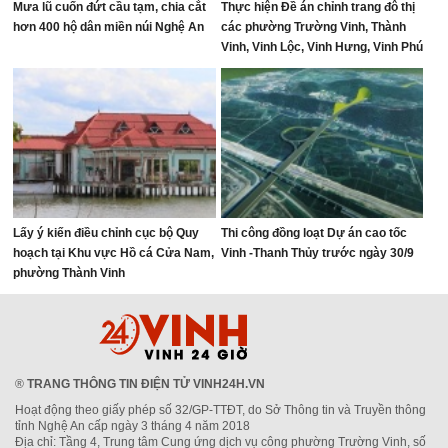
Mưa lũ cuốn đứt cầu tạm, chia cắt
Thực hiện Đề án chỉnh trang đô thị
hơn 400 hộ dân miền núi Nghệ An
các phường Trường Vinh, Thành
Vinh, Vinh Lộc, Vinh Hưng, Vinh Phú
và Cửa Lò giai đoạn 2026 – 2030
Lấy ý kiến điều chỉnh cục bộ Quy
Thi công đồng loạt Dự án cao tốc
hoạch tại Khu vực Hồ cá Cửa Nam,
Vinh -Thanh Thủy trước ngày 30/9
phường Thành Vinh
®
TRANG THÔNG TIN ĐIỆN TỬ VINH24H.VN
Hoạt động theo giấy phép số 32/GP-TTĐT, do Sở Thông tin và Truyền thông
tỉnh Nghệ An cấp ngày 3 tháng 4 năm 2018
Địa chỉ: Tầng 4, Trung tâm Cung ứng dịch vụ công phường Trường Vinh, số