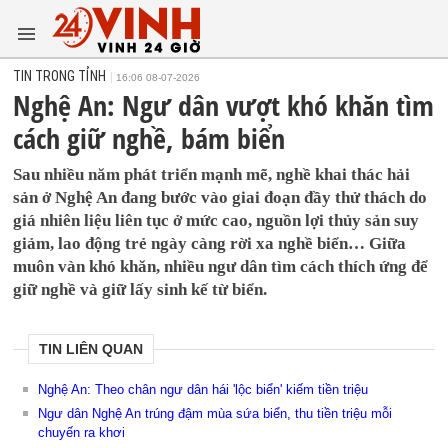
TIN TRONG TỈNH
16:06 08-07-2026
Nghệ An: Ngư dân vượt khó khăn tìm
cách giữ nghề, bám biển
Sau nhiều năm phát triển mạnh mẽ, nghề khai thác hải
sản ở Nghệ An đang bước vào giai đoạn đầy thử thách do
giá nhiên liệu liên tục ở mức cao, nguồn lợi thủy sản suy
giảm, lao động trẻ ngày càng rời xa nghề biển… Giữa
muôn vàn khó khăn, nhiều ngư dân tìm cách thích ứng để
giữ nghề và giữ lấy sinh kế từ biển.
TIN LIÊN QUAN
Nghệ An: Theo chân ngư dân hái 'lộc biển' kiếm tiền triệu
Ngư dân Nghệ An trúng đậm mùa sứa biển, thu tiền triệu mỗi
chuyến ra khơi