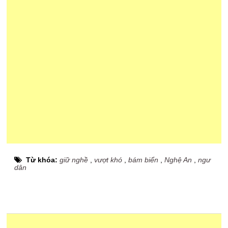
Từ khóa:
giữ nghề
,
vượt khó
,
bám biển
,
Nghệ An
,
ngư
dân