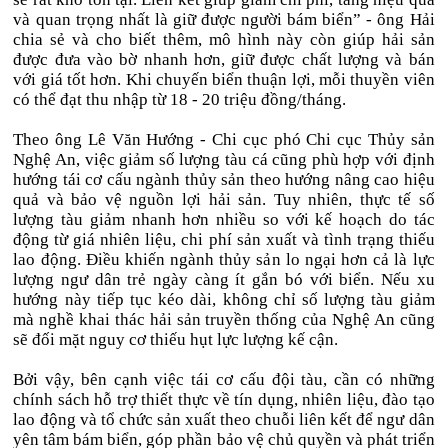
và quan trọng nhất là giữ được người bám biển” - ông Hải
chia sẻ và cho biết thêm, mô hình này còn giúp hải sản
được đưa vào bờ nhanh hơn, giữ được chất lượng và bán
với giá tốt hơn. Khi chuyến biển thuận lợi, mỗi thuyền viên
có thể đạt thu nhập từ 18 - 20 triệu đồng/tháng.
Theo ông Lê Văn Hướng - Chi cục phó Chi cục Thủy sản
Nghệ An, việc giảm số lượng tàu cá cũng phù hợp với định
hướng tái cơ cấu ngành thủy sản theo hướng nâng cao hiệu
quả và bảo vệ nguồn lợi hải sản. Tuy nhiên, thực tế số
lượng tàu giảm nhanh hơn nhiều so với kế hoạch do tác
động từ giá nhiên liệu, chi phí sản xuất và tình trạng thiếu
lao động. Điều khiến ngành thủy sản lo ngại hơn cả là lực
lượng ngư dân trẻ ngày càng ít gắn bó với biển. Nếu xu
hướng này tiếp tục kéo dài, không chỉ số lượng tàu giảm
mà nghề khai thác hải sản truyền thống của Nghệ An cũng
sẽ đối mặt nguy cơ thiếu hụt lực lượng kế cận.
Bởi vậy, bên cạnh việc tái cơ cấu đội tàu, cần có những
chính sách hỗ trợ thiết thực về tín dụng, nhiên liệu, đào tạo
lao động và tổ chức sản xuất theo chuỗi liên kết để ngư dân
yên tâm bám biển, góp phần bảo vệ chủ quyền và phát triển