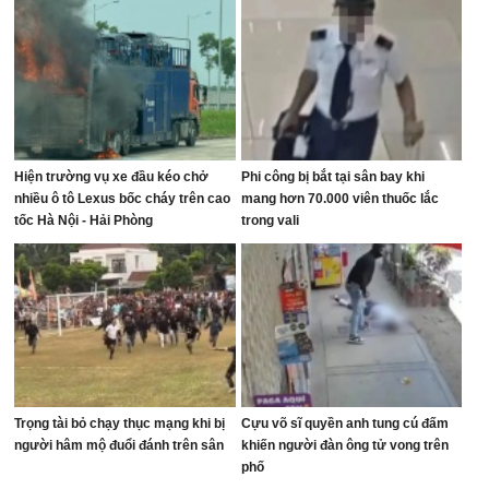
Hiện trường vụ xe đầu kéo chở
Phi công bị bắt tại sân bay khi
nhiều ô tô Lexus bốc cháy trên cao
mang hơn 70.000 viên thuốc lắc
tốc Hà Nội - Hải Phòng
trong vali
Trọng tài bỏ chạy thục mạng khi bị
Cựu võ sĩ quyền anh tung cú đấm
người hâm mộ đuổi đánh trên sân
khiến người đàn ông tử vong trên
phố