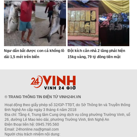
Ngư dân bắt được con cá khổng lồ
Đột kích căn nhà 2 tầng phát hiện
dài 1,5 mét trên biển
15kg vàng, 79 tỷ đồng tiền mặt
®
TRANG THÔNG TIN ĐIỆN TỬ VINH24H.VN
Hoạt động theo giấy phép số 32/GP-TTĐT, do Sở Thông tin và Truyền thông
tỉnh Nghệ An cấp ngày 3 tháng 4 năm 2018
Địa chỉ: Tầng 4, Trung tâm Cung ứng dịch vụ công phường Trường Vinh, số
26, đường Lê Mao kéo dài, phường Trường Vinh, tỉnh Nghệ An
Điện thoại liên hệ: 0945.795.560
Email: 24honline.na@gmail.com
Người chịu trách nhiệm nội dung: