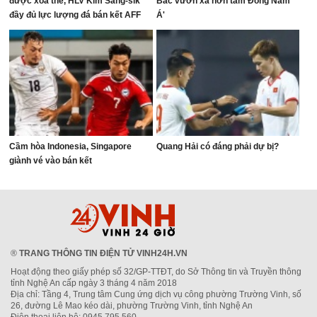
được xóa thẻ, HLV Kim Sang-sik
Bắc vươn xa hơn tầm Đông Nam
đầy đủ lực lượng đá bán kết AFF
Á'
Cup
Cầm hòa Indonesia, Singapore
Quang Hải có đáng phải dự bị?
giành vé vào bán kết
®
TRANG THÔNG TIN ĐIỆN TỬ VINH24H.VN
Hoạt động theo giấy phép số 32/GP-TTĐT, do Sở Thông tin và Truyền thông
tỉnh Nghệ An cấp ngày 3 tháng 4 năm 2018
Địa chỉ: Tầng 4, Trung tâm Cung ứng dịch vụ công phường Trường Vinh, số
26, đường Lê Mao kéo dài, phường Trường Vinh, tỉnh Nghệ An