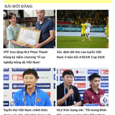
BÀI MỚI ĐĂNG
VFF trao tặng HLV Phan Thanh
Xác định đối thủ của tuyển Việt
Hùng kỷ niệm chương ‘Vì sự
Nam ở bán kết ASEAN Cup 2026
nghiệp bóng đá Việt Nam’
Tuyển thủ Việt Nam chính thức
HLV Kim Sang-sik: 'Tôi mong Đình