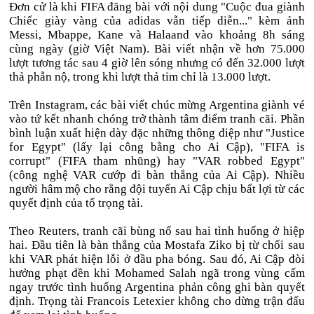
Đơn cử là khi FIFA đăng bài với nội dung "Cuộc đua giành
Chiếc giày vàng của adidas vẫn tiếp diễn..." kèm ảnh
Messi, Mbappe, Kane và Halaand vào khoảng 8h sáng
cùng ngày (giờ Việt Nam). Bài viết nhận về hơn 75.000
lượt tương tác sau 4 giờ lên sóng nhưng có đến 32.000 lượt
thả phẫn nộ, trong khi lượt thả tim chỉ là 13.000 lượt.
Trên Instagram, các bài viết chúc mừng Argentina giành vé
vào tứ kết nhanh chóng trở thành tâm điểm tranh cãi. Phần
bình luận xuất hiện dày đặc những thông điệp như "Justice
for Egypt" (lấy lại công bằng cho Ai Cập), "FIFA is
corrupt" (FIFA tham nhũng) hay "VAR robbed Egypt"
(công nghệ VAR cướp đi bàn thắng của Ai Cập). Nhiều
người hâm mộ cho rằng đội tuyển Ai Cập chịu bất lợi từ các
quyết định của tổ trọng tài.
Theo Reuters, tranh cãi bùng nổ sau hai tình huống ở hiệp
hai. Đầu tiên là bàn thắng của Mostafa Ziko bị từ chối sau
khi VAR phát hiện lỗi ở đầu pha bóng. Sau đó, Ai Cập đòi
hưởng phạt đền khi Mohamed Salah ngã trong vùng cấm
ngay trước tình huống Argentina phản công ghi bàn quyết
định. Trọng tài Francois Letexier không cho dừng trận đấu