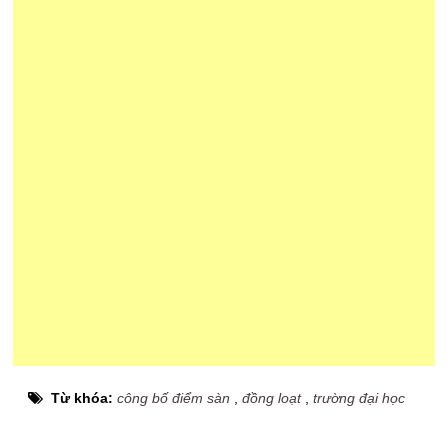
Từ khóa:
công bố điểm sàn
,
đồng loạt
,
trường đại học