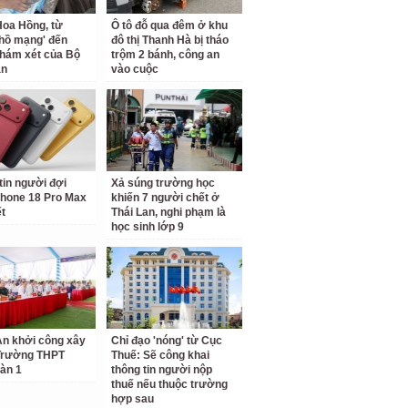
oa Hồng, từ
Ô tô đỗ qua đêm ở khu
 hồ mạng' đến
đô thị Thanh Hà bị tháo
hám xét của Bộ
trộm 2 bánh, công an
an
vào cuộc
tin người đợi
Xả súng trường học
hone 18 Pro Max
khiến 7 người chết ở
ết
Thái Lan, nghi phạm là
học sinh lớp 9
n khởi công xây
Chỉ đạo 'nóng' từ Cục
Trường THPT
Thuế: Sẽ công khai
àn 1
thông tin người nộp
thuế nếu thuộc trường
hợp sau