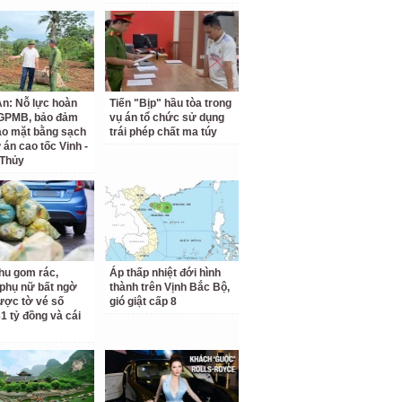
n: Nỗ lực hoàn
Tiến "Bịp" hầu tòa trong
 GPMB, bảo đảm
vụ án tổ chức sử dụng
ao mặt bằng sạch
trái phép chất ma túy
 án cao tốc Vinh -
 Thủy
hu gom rác,
Áp thấp nhiệt đới hình
phụ nữ bất ngờ
thành trên Vịnh Bắc Bộ,
ược tờ vé số
gió giật cấp 8
31 tỷ đồng và cái