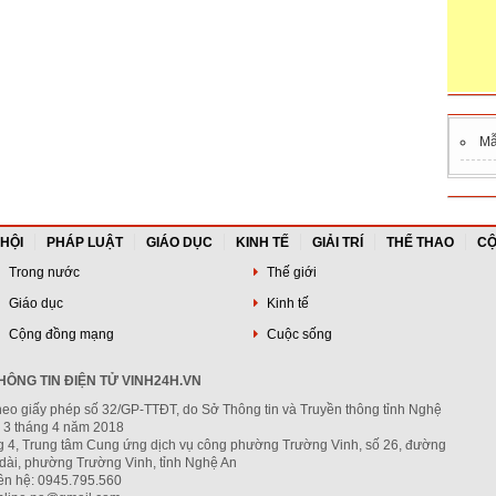
Mẫ
 HỘI
PHÁP LUẬT
GIÁO DỤC
KINH TẾ
GIẢI TRÍ
THỂ THAO
CỘ
Trong nước
Thế giới
Giáo dục
Kinh tế
Cộng đồng mạng
Cuộc sống
ÔNG TIN ĐIỆN TỬ VINH24H.VN
heo giấy phép số 32/GP-TTĐT, do Sở Thông tin và Truyền thông tỉnh Nghệ
 3 tháng 4 năm 2018
ng 4, Trung tâm Cung ứng dịch vụ công phường Trường Vinh, số 26, đường
dài, phường Trường Vinh, tỉnh Nghệ An
iên hệ: 0945.795.560