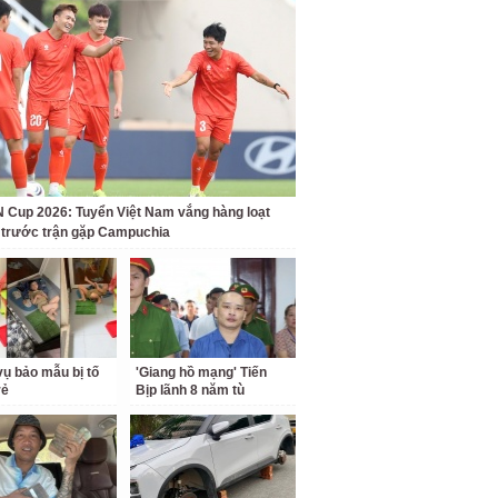
Cup 2026: Tuyển Việt Nam vắng hàng loạt
t trước trận gặp Campuchia
ụ bảo mẫu bị tố
'Giang hồ mạng' Tiến
rẻ
Bịp lãnh 8 năm tù