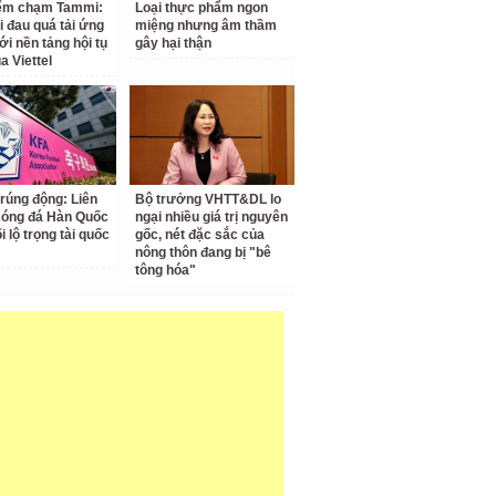
iểm chạm Tammi:
Loại thực phẩm ngon
i đau quá tải ứng
miệng nhưng âm thầm
ới nền tảng hội tụ
gây hại thận
a Viettel
 rúng động: Liên
Bộ trưởng VHTT&DL lo
Bóng đá Hàn Quốc
ngại nhiều giá trị nguyên
ối lộ trọng tài quốc
gốc, nét đặc sắc của
nông thôn đang bị "bê
tông hóa"