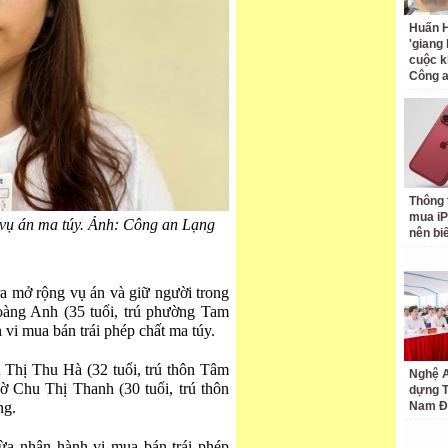
Huấn H
'giang
cuộc k
Công 
Thông 
mua iP
 vụ án ma túy. Ảnh: Công an Lạng
nên bi
ra mở rộng vụ án và giữ người trong
àng Anh (35 tuổi, trú phường Tam
 vi mua bán trái phép chất ma túy.
n Thị Thu Hà (32 tuổi, trú thôn Tâm
Nghệ A
 Chu Thị Thanh (30 tuổi, trú thôn
dựng 
ng.
Nam Đ
ừa nhận hành vi mua bán trái phép