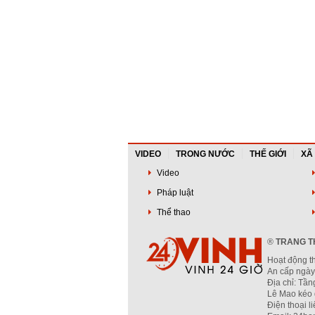
VIDEO
TRONG NƯỚC
THẾ GIỚI
XÃ
Video
Pháp luật
Thể thao
®
TRANG TH
Hoạt động t
An cấp ngày
Địa chỉ: Tầ
Lê Mao kéo 
Điện thoại l