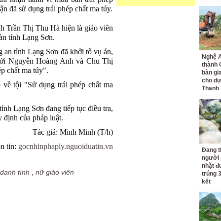
ận đã sử dụng trái phép chất ma túy.
h Trần Thị Thu Hà hiện là giáo viên
bàn tỉnh Lạng Sơn.
 an tỉnh Lạng Sơn đã khởi tố vụ án,
Nghệ A
i với Nguyễn Hoàng Anh và Chu Thị
thành
ép chất ma túy".
bàn gi
cho dự
 về tội "Sử dụng trái phép chất ma
Thanh
ỉnh Lạng Sơn đang tiếp tục điều tra,
y định của pháp luật.
Tác giả: Minh Minh (T/h)
n tin:
gocnhinphaply.nguoiduatin.vn
Đang t
người 
nhặt đ
danh tính
,
nữ giáo viên
trúng 
kết