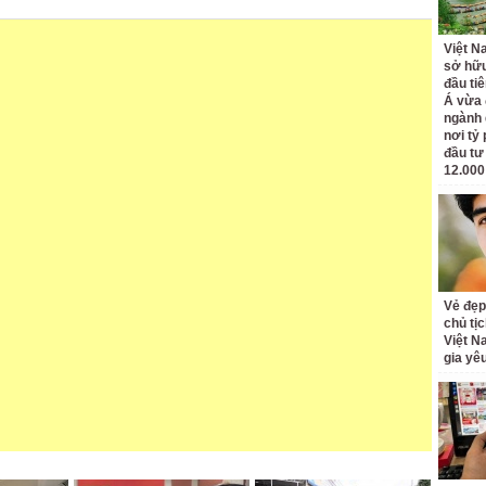
Việt N
sở hữu
đầu ti
Á vừa
ngành d
nơi tỷ
đầu tư
12.000
Vẻ đẹp
chủ tị
Việt N
gia yê