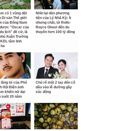
am có 1 vùng đất
Nhìn lại dàn phương
 Di sản Thế giới
tiện của Lý Nhã Kỳ: Ít
ên của Đông Nam
nhưng chất, từ Rolls-
 được "Oscar của
Royce Ghost đến du
u lịch" đề cử, là
thuyền hơn 100 tỷ đồng
 phú Xuân Trường
 KDL tâm linh
 ha
 lãng tử của Phó
Chú rể mất 2 tay đón cô
ch Hội Điện ảnh
dâu vào lễ đường gây
am khiến nữ đại
xúc động
u suốt 20 năm