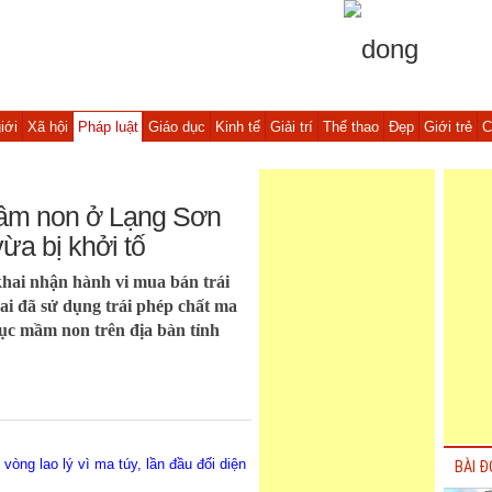
iới
Xã hội
Pháp luật
Giáo dục
Kinh tế
Giải trí
Thể thao
Đẹp
Giới trẻ
C
mầm non ở Lạng Sơn
ừa bị khởi tố
hai nhận hành vi mua bán trái
ai đã sử dụng trái phép chất ma
 dục mầm non trên địa bàn tỉnh
vòng lao lý vì ma túy, lần đầu đối diện
BÀI Đ