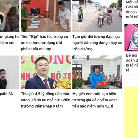
Một đ
Giải nỗ
dụng v
mới củ
ừ 'giang hồ
Tiến "Bịp" hầu tòa trong vụ
Tạm giữ đối tượng đạp ngã
khám xét
án tổ chức sử dụng trái
người đàn ông đang chạy xe
phép chất ma túy
trên đường
Bê bối
đoàn 
bị tố h
tế
 Quân SN
Thu giữ 4,5 tỷ đồng tiền mặt,
Mẹ giết con ruột, tạo hiện
vàng, sổ đỏ tại nhà cựu Viện
trường giả để chiếm đoạt
trưởng Viện Pháp y tâm
tiền bảo hiểm hơn 4,1 tỉ
thần Trung ương