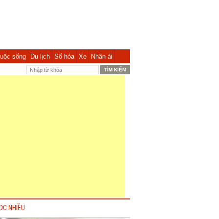
uộc sống
Du lịch
Số hóa
Xe
Nhân ái
ỌC NHIỀU