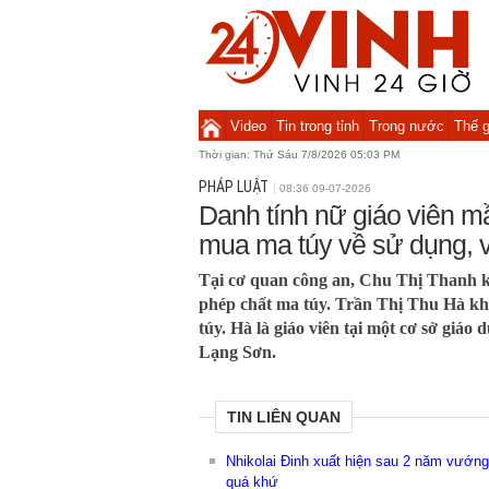
Video
Tin trong tỉnh
Trong nước
Thế g
Thời gian:
Thứ Sáu 7/8/2026 05:03 PM
PHÁP LUẬT
08:36 09-07-2026
Danh tính nữ giáo viên 
mua ma túy về sử dụng, v
Tại cơ quan công an, Chu Thị Thanh k
phép chất ma túy. Trần Thị Thu Hà kh
túy. Hà là giáo viên tại một cơ sở giáo
Lạng Sơn.
TIN LIÊN QUAN
Nhikolai Đinh xuất hiện sau 2 năm vướng 
quá khứ