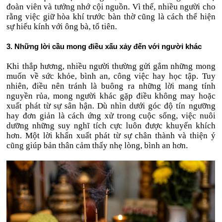
đoàn viên và tưởng nhớ cội nguồn. Vì thế, nhiều người cho
rằng việc giữ hòa khí trước bàn thờ cũng là cách thể hiện
sự hiếu kính với ông bà, tổ tiên.
3. Những lời cầu mong điều xấu xảy đến với người khác
Khi thắp hương, nhiều người thường gửi gắm những mong
muốn về sức khỏe, bình an, công việc hay học tập. Tuy
nhiên, điều nên tránh là buông ra những lời mang tính
nguyền rủa, mong người khác gặp điều không may hoặc
xuất phát từ sự sân hận. Dù nhìn dưới góc độ tín ngưỡng
hay đơn giản là cách ứng xử trong cuộc sống, việc nuôi
dưỡng những suy nghĩ tích cực luôn được khuyến khích
hơn. Một lời khấn xuất phát từ sự chân thành và thiện ý
cũng giúp bản thân cảm thấy nhẹ lòng, bình an hơn.