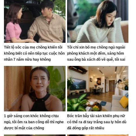
Tiết lộ sốc của mẹ chồng khiến tôi
Tôi chỉ xin bố mẹ chồng ngủ ngoài
không biết có nên tiếp tục cuộc hôn
phòng khách một đêm, sáng hôm
nhân 7 năm nữa hay không
sau ông bà xách đồ về quê, tôi sai
ở đâu?
1 giờ sáng con khóc không chịu
Bóc trần bẫy tài sản khiến phụ nữ
ngủ, tôi ôm ra ban công dỗ thì nghe
có thể ra đi tay trắng sau ly hôn dù
được bí mật của chồng
đã đóng góp rất nhiều