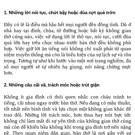
1. Những lời nói tục, chửi bậy hoặc đùa cợt quá trớn
Đây có lẽ là điều mà hầu hết mọi người đều đồng tình. Dù ở
nhà hay tại đình, chùa, từ đường hoặc bất kỳ không gian
thờ cúng nào, việc sử dụng lời lẽ thô tục, nói tục, cười đùa
quá lớn hay trêu chọc nhau trước bàn thờ đều không phù
hợp. Việc giữ lời ăn tiếng nói không chỉ xuất phát từ quan
niệm truyền thống mà còn là biểu hiện của sự lịch sự và tôn
trọng. Tương tự như khi bước vào một nơi trang nghiêm, đa
số mọi người sẽ tự nhiên hạ giọng, nói năng chừng mực
hơn.
2. Những câu cãi vã, trách móc hoặc trút giận
Không ít gia đình có thói quen nhắc con cháu tránh to
tiếng, cãi nhau ngay trước bàn thờ. Nếu đang có mâu thuẫn,
tốt nhất nên bình tĩnh và lựa chọn một không gian khác để
trao đổi. Những lời trách móc, hơn thua hay trút bực tức
không chỉ làm mất đi sự yên tĩnh của không gian thờ cúng
mà còn dễ khiến bầu không khí trong gia đình trở nên nặng
nề. Theo quan niệm dân gian, bàn thờ là nơi gắn với sự