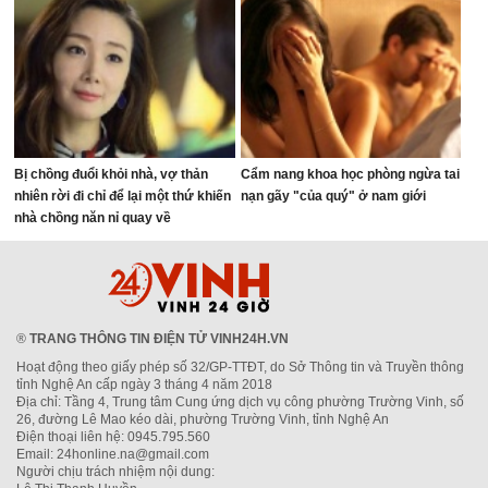
Bị chồng đuổi khỏi nhà, vợ thản
Cẩm nang khoa học phòng ngừa tai
nhiên rời đi chỉ để lại một thứ khiến
nạn gãy "của quý" ở nam giới
nhà chồng năn nỉ quay về
®
TRANG THÔNG TIN ĐIỆN TỬ VINH24H.VN
Hoạt động theo giấy phép số 32/GP-TTĐT, do Sở Thông tin và Truyền thông
tỉnh Nghệ An cấp ngày 3 tháng 4 năm 2018
Địa chỉ: Tầng 4, Trung tâm Cung ứng dịch vụ công phường Trường Vinh, số
26, đường Lê Mao kéo dài, phường Trường Vinh, tỉnh Nghệ An
Điện thoại liên hệ: 0945.795.560
Email: 24honline.na@gmail.com
Người chịu trách nhiệm nội dung: