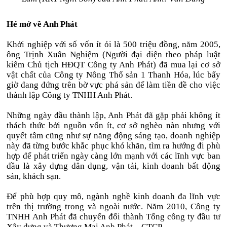
Hé mở về Anh Phát
Khởi nghiệp với số vốn ít ỏi là 500 triệu đồng, năm 2005,
ông Trịnh Xuân Nghiệm (Người đại diện theo pháp luật
kiêm Chủ tịch HĐQT Công ty Anh Phát) đã mua lại cơ sở
vật chất của Công ty Nông Thổ sản 1 Thanh Hóa, lúc bấy
giờ đang đứng trên bờ vực phá sản để làm tiền đề cho việc
thành lập Công ty TNHH Anh Phát.
Những ngày đầu thành lập, Anh Phát đã gặp phải không ít
thách thức bởi nguồn vốn ít, cơ sở nghèo nàn nhưng với
quyết tâm cũng như sự năng động sáng tạo, doanh nghiệp
này đã từng bước khắc phục khó khăn, tìm ra hướng đi phù
hợp để phát triển ngày càng lớn mạnh với các lĩnh vực ban
đầu là xây dựng dân dụng, vận tải, kinh doanh bất động
sản, khách sạn.
Để phù hợp quy mô, ngành nghề kinh doanh đa lĩnh vực
trên thị trường trong và ngoài nước. Năm 2010, Công ty
TNHH Anh Phát đã chuyển đổi thành Tổng công ty đầu tư
Xây dựng và Thương Mại Anh Phát – CTCP.