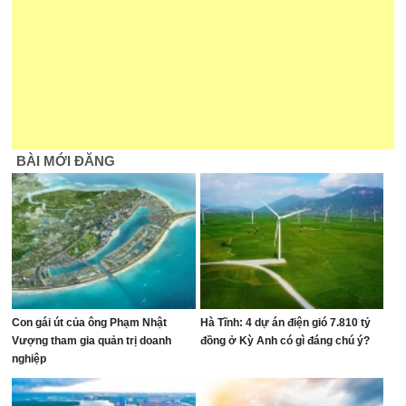
BÀI MỚI ĐĂNG
Con gái út của ông Phạm Nhật
Hà Tĩnh: 4 dự án điện gió 7.810 tỷ
Vượng tham gia quản trị doanh
đồng ở Kỳ Anh có gì đáng chú ý?
nghiệp