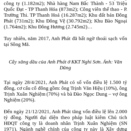
công ty (1.182m2); Nhà hàng Nam Bắc Thành - 53 Triệu
Quốc Đạt - TP Thanh Hóa (873m2); Công viên thể thao - P.
Trường Thi. TP Thanh Hoá (16.287m2); Khu đất bán Đông
Phát (731m2); Khu Đông Vệ (30.792m2); Khu Bào Ngoại
(1.764m2); Khu Đông Hương (2.745m2)…
Tuy nhiên, năm 2017, Anh Phát đã bất ngờ thoái sạch vốn
tại Sông Mã.
Cây xăng dầu của Anh Phát ở KKT Nghi Sơn. Ảnh: Văn
Dũng
Tại ngày 28/4/2021, Anh Phát có số vốn điều lệ 1.500 tỷ
đồng, cơ cấu cổ đông gồm: ông Trịnh Văn Hiệu (10%), ông
Trịnh Xuân Nghiệm (70%) và bà Đào Ngọc Dung – vợ ông
Nghiệm (20%).
Đến ngày 21/12/2021, Anh Phát tăng vốn điều lệ lên 2.000
tỷ đồng. Người đại diện theo pháp luật kiêm Chủ tich
HĐQT công ty là doanh nhân Trịnh Xuân Nghiệm (SN
1971). Ngành nghề chính của công ty này là Xây dựng