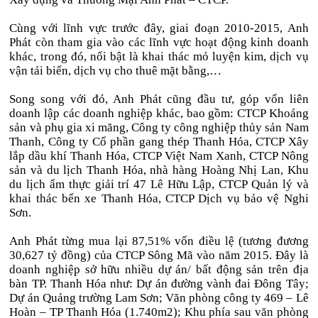
Cùng với lĩnh vực trước đây, giai đoạn 2010-2015, Anh
Phát còn tham gia vào các lĩnh vực hoạt động kinh doanh
khác, trong đó, nổi bật là khai thác mỏ luyện kim, dịch vụ
vận tải biển, dịch vụ cho thuê mặt bằng,…
Song song với đó, Anh Phát cũng đầu tư, góp vốn liên
doanh lập các doanh nghiệp khác, bao gồm: CTCP Khoáng
sản và phụ gia xi măng, Công ty công nghiệp thủy sản Nam
Thanh, Công ty Cổ phần gang thép Thanh Hóa, CTCP Xây
lắp dầu khí Thanh Hóa, CTCP Việt Nam Xanh, CTCP Nông
sản và du lịch Thanh Hóa, nhà hàng Hoàng Nhị Lan, Khu
du lịch ẩm thực giải trí 47 Lê Hữu Lập, CTCP Quản lý và
khai thác bến xe Thanh Hóa, CTCP Dịch vụ bảo vệ Nghi
Sơn.
Anh Phát từng mua lại 87,51% vốn điều lệ (tương đương
30,627 tỷ đồng) của CTCP Sông Mã vào năm 2015. Đây là
doanh nghiệp sở hữu nhiều dự án/ bất động sản trên địa
bàn TP. Thanh Hóa như: Dự án đường vành đai Đông Tây;
Dự án Quảng trường Lam Sơn; Văn phòng công ty 469 – Lê
Hoàn – TP Thanh Hóa (1.740m2); Khu phía sau văn phòng