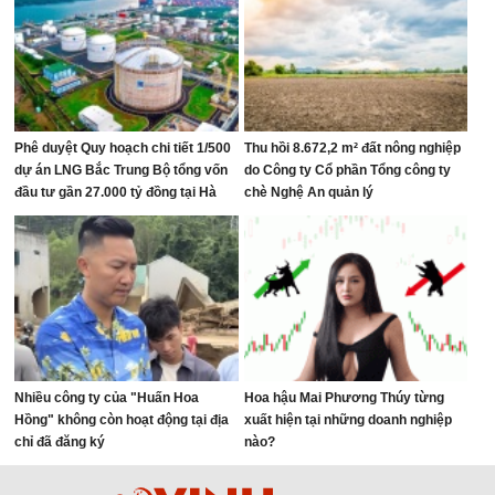
Phê duyệt Quy hoạch chi tiết 1/500
Thu hồi 8.672,2 m² đất nông nghiệp
dự án LNG Bắc Trung Bộ tổng vốn
do Công ty Cổ phần Tổng công ty
đầu tư gần 27.000 tỷ đồng tại Hà
chè Nghệ An quản lý
Tĩnh
Nhiều công ty của "Huấn Hoa
Hoa hậu Mai Phương Thúy từng
Hồng" không còn hoạt động tại địa
xuất hiện tại những doanh nghiệp
chỉ đã đăng ký
nào?