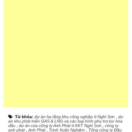
Từ khóa:
dự án hạ tầng khu công nghiệp ở Nghi Sơn
,
dự
án khu phát triển GAS & LNG và các loại hình phụ trợ lọc hóa
dầu
,
dự án của công ty Anh Phát ở KKT Nghi Sơn
,
công ty
anh phát
,
Anh Phát
,
Trịnh Xuân Nghiệm
,
Tổng công ty Đầu