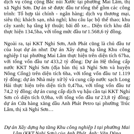
dịch vụ công cộng Bắc núi Xước tại phường Mai Lâm, thị
xã Nghi Sơn. Dự án sẽ được đầu tư tổng thể gồm các công
trình: Tổ hợp tài chính - ngân hàng; dịch vụ thương mại,
siêu thị; khách sạn, nhà nghỉ; khu câu lạc bộ thể thao; khu
cây xanh; hạ tầng kỹ thuật; bãi đỗ xe... Diện tích khu đất
thực hiện 134,5ha, với tổng mức đầu tư 1.568,6 tỷ đồng.
Ngoài ra, tại KKT Nghi Sơn, Anh Phát cũng là chủ đầu tư
của loạt dự án như: Dự án Xây dựng hạ tầng Khu công
nghiệp I tại phường Mai Lâm thực hiện trên diện tích 67ha,
với tổng vốn đầu tư 433,2 tỷ đồng; Dự án Hệ thống cấp
nước KKT Nghi Sơn (địa bàn thị xã Nghi Sơn và huyện
Nông Cống) trên diện tích 6ha, với tổng vốn đầu tư 1.119
tỷ đồng; dự án Nhà máy xử lý và cung cấp nước sạch Long
Hải thực hiện trên diện tích 0,47ha, với tổng vốn đầu tư
74,2 tỷ đồng; dự án cung cấp dịch vụ hậu cần tại KKT Nghi
Sơn có diện tích 0,9ha, với tổng vốn đầu tư 23,8 tỷ đồng;
dự án Cửa hàng xăng dầu Anh Phát Petro tại phường Trúc
Lâm, thị xã Nghi Sơn…
Dự án Xây dựng hạ tầng Khu công nghiệp I tại phường Mai
Lâm (KKT Nghi Sơn) của Anh Phát. Ảnh: Văn Dũng