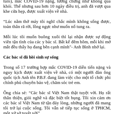
tuổi), mắc COVID-19 nặng, tưởng chừng như không qua
khỏi. Thế nhưng sau hơn 10 ngày điều trị, anh đã vượt qua
khe cửa hẹp, được xuất viện về nhà.
“Lúc nằm thở máy tôi nghĩ chắc mình không sống được,
toàn thân rã rời, lồng ngực như muốn nổ tung ra.
Mỗi lúc tôi muốn buông xuôi thì lại nhận được sự động
viên tận tình của các y bác sĩ. Bất kể đêm hôm, mỗi khi mở
mắt đều thấy họ đang bên cạnh mình"- Anh Bình nhớ lại.
Các bác sĩ đã hồi sinh sự sống
Trong số 17 trường hợp mắc COVID-19 diễn tiến nặng và
nguy kịch được xuất viện về nhà, có một người đàn ông
quốc tịch Anh tên P.B.F. đang làm việc cho một tổ chức phi
chính phủ chuyên bảo vệ, chăm sóc trẻ em.
Ông chia sẻ: “Các bác sĩ Việt Nam thật tuyệt vời. Họ rất
thân thiện, giỏi nghề và đặc biệt tốt bụng. Tôi xin cảm ơn
các bác sĩ Việt Nam từ tận đáy lòng, những người đã mang
tôi trở lại cuộc sống. Tôi vẫn sẽ tiếp tục sống ở TPHCM,
một xứ sở tuyệt vời”.