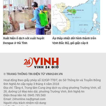
Xuất hiện ổ dịch sốt xuất huyết
Áp thấp nhiệt đới hình thành trên
Dengue ở Hà Tĩnh
Vịnh Bắc Bộ, gió giật cấp 8
®
TRANG THÔNG TIN ĐIỆN TỬ VINH24H.VN
Hoạt động theo giấy phép số 32/GP-TTĐT, do Sở Thông tin và Truyền thông
tỉnh Nghệ An cấp ngày 3 tháng 4 năm 2018
Địa chỉ: Tầng 4, Trung tâm Cung ứng dịch vụ công phường Trường Vinh, số
26, đường Lê Mao kéo dài, phường Trường Vinh, tỉnh Nghệ An
Điện thoại liên hệ: 0945.795.560
Email: 24honline.na@gmail.com
Người chịu trách nhiệm nội dung: