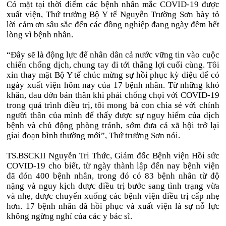
Có mặt tại thời điểm các bệnh nhân mắc COVID-19 được
xuất viện, Thứ trưởng Bộ Y tế Nguyễn Trường Sơn bày tỏ
lời cảm ơn sâu sắc đến các đồng nghiệp đang ngày đêm hết
lòng vì bệnh nhân.
“Đây sẽ là động lực để nhân dân cả nước vững tin vào cuộc
chiến chống dịch, chung tay đi tới thắng lợi cuối cùng. Tôi
xin thay mặt Bộ Y tế chúc mừng sự hồi phục kỳ diệu để có
ngày xuất viện hôm nay của 17 bệnh nhân. Từ những khó
khăn, đau đớn bản thân khi phải chống chọi với COVID-19
trong quá trình điều trị, tôi mong bà con chia sẻ với chính
người thân của mình để thấy được sự nguy hiểm của dịch
bệnh và chủ động phòng tránh, sớm đưa cả xã hội trở lại
giai đoạn bình thường mới”, Thứ trưởng Sơn nói.
TS.BSCKII Nguyễn Tri Thức, Giám đốc Bệnh viện Hồi sức
COVID-19 cho biết, từ ngày thành lập đến nay bệnh viện
đã đón 400 bệnh nhân, trong đó có 83 bệnh nhân từ độ
nặng và nguy kịch được điều trị bước sang tình trạng vừa
và nhẹ, được chuyển xuống các bệnh viện điều trị cấp nhẹ
hơn. 17 bệnh nhân đã hồi phục và xuất viện là sự nỗ lực
không ngừng nghỉ của các y bác sĩ.