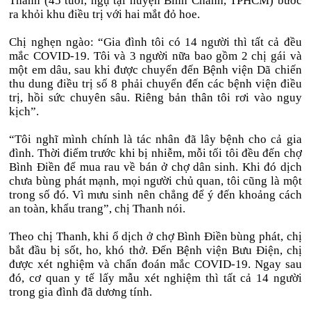
Thanh (45 tuổi, ngụ tại huyện Bình Chánh, TPHCM) bước
ra khỏi khu điều trị với hai mắt đỏ hoe.
Chị nghẹn ngào: “Gia đình tôi có 14 người thì tất cả đều
mắc COVID-19. Tôi và 3 người nữa bao gồm 2 chị gái và
một em dâu, sau khi được chuyển đến Bệnh viện Dã chiến
thu dung điều trị số 8 phải chuyển đến các bệnh viện điều
trị, hồi sức chuyên sâu. Riêng bản thân tôi rơi vào nguy
kịch”.
“Tôi nghĩ mình chính là tác nhân đã lây bệnh cho cả gia
đình. Thời điểm trước khi bị nhiễm, mỗi tối tôi đều đến chợ
Bình Điền để mua rau về bán ở chợ dân sinh. Khi đó dịch
chưa bùng phát mạnh, mọi người chủ quan, tôi cũng là một
trong số đó. Vì mưu sinh nên chẳng để ý đến khoảng cách
an toàn, khẩu trang”, chị Thanh nói.
Theo chị Thanh, khi ổ dịch ở chợ Bình Điền bùng phát, chị
bắt đầu bị sốt, ho, khó thở. Đến Bệnh viện Bưu Điện, chị
được xét nghiệm và chẩn đoán mắc COVID-19. Ngay sau
đó, cơ quan y tế lấy mẫu xét nghiệm thì tất cả 14 người
trong gia đình đã dương tính.