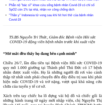
Phẫn nộ "bác sĩ" khoe cứu sống bệnh nhân Covid-19 có chỉ số
SpO2 còn 1% tại nhà, nhận vơ công chống dịch
"Thần y" Indonesia tử vong sau khi hít hơi thở của bệnh nhân
Covid-19
TS.BS Nguyễn Tri Thức, Giám đốc Bệnh viện Hồi sức
COVID-19 động viên bệnh nhân trước khi xuất viện
“Mở mắt đều thấy họ đang bên cạnh mình”
Chiều 26/7, lần đầu tiên tại Bệnh viện Hồi sức COVID-19
quy mô 1.000 giường tại Thành phố Thủ Đức có 17 bệnh
nhân được xuất viện. Họ là những người đã rơi vào cảnh
thập tử nhất sinh phải chuyển đến đây điều trị sau khi phát
hiện mắc COVID-19 và trở nặng, vượt quá khả năng cứu
chữa của tuyến y tế cơ sở.
Xách trên tay chiếc ba lô đựng vài bộ đồ và chiếc gối là
những hành trang từ ngày mới nhập viện, chị Nguyễn Thị