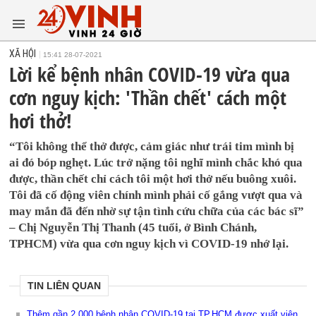
XÃ HỘI
15:41 28-07-2021
Lời kể bệnh nhân COVID-19 vừa qua
cơn nguy kịch: 'Thần chết' cách một
hơi thở!
“Tôi không thể thở được, cảm giác như trái tim mình bị
ai đó bóp nghẹt. Lúc trở nặng tôi nghĩ mình chắc khó qua
được, thần chết chỉ cách tôi một hơi thở nếu buông xuôi.
Tôi đã cố động viên chính mình phải cố gắng vượt qua và
may mắn đã đến nhờ sự tận tình cứu chữa của các bác sĩ”
– Chị Nguyễn Thị Thanh (45 tuổi, ở Bình Chánh,
TPHCM) vừa qua cơn nguy kịch vì COVID-19 nhớ lại.
TIN LIÊN QUAN
Thêm gần 2.000 bệnh nhân COVID-19 tại TP.HCM được xuất viện