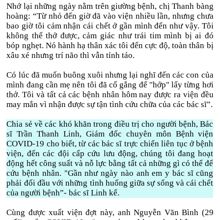
Nhớ lại những ngày nằm trên giường bệnh, chị Thanh bàng
hoàng: “Từ nhỏ đến giờ đã vào viện nhiều lần, nhưng chưa
bao giờ tôi cảm nhận cái chết ở gần mình đến như vậy. Tôi
không thể thở được, cảm giác như trái tim mình bị ai đó
bóp nghẹt. Nó hành hạ thân xác tôi đến cực độ, toàn thân bị
xâu xé nhưng trí não thì vẫn tỉnh táo.
Có lúc đã muốn buông xuôi nhưng lại nghĩ đến các con của
mình đang cần mẹ nên tôi đã cố gắng để "hớp" lấy từng hơi
thở. Tôi và tất cả các bệnh nhân hôm nay được ra viện đều
may mắn vì nhận được sự tận tình cứu chữa của các bác sĩ”.
Chia sẻ về các khó khăn trong điều trị cho người bệnh, Bác
sĩ Trần Thanh Linh, Giám đốc chuyên môn Bệnh viện
COVID-19 cho biết, từ các bác sĩ trực chiến liên tục ở bệnh
viện, đến các đội cấp cứu lưu động, chúng tôi đang hoạt
động hết công suất và nỗ lực bằng tất cả những gì có thể để
cứu bệnh nhân. "Gần như ngày nào anh em y bác sĩ cũng
phải đối đầu với những tình huống giữa sự sống và cái chết
của người bệnh”- bác sĩ Linh kể.
Cùng được xuất viện đợt này, anh Nguyễn Văn Bình (29