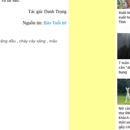
và tài sản.
Tác giả: Danh Trọng
Xuất hi
xuất h
Tĩnh
Nguồn tin:
Báo Tuổi trẻ
xăng dầu
,
cháy cây xăng
,
mâu
7 món 
cần "
bụng
Nữ cán
thư RM
khách 
thời si
gây ch