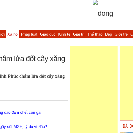
iới
Xã hội
Pháp luật
Giáo dục
Kinh tế
Giải trí
Thể thao
Đẹp
Giới trẻ
C
hâm lửa đốt cây xăng
ĩnh Phúc châm lửa đốt cây xăng
ùng dao đâm chết con gái
BÀI Đ
gây sốt MXH, lý do vì đâu?