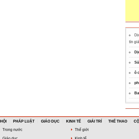
Dị
tín gi
Dị
Sử
ô 
ph
Ba
 HỘI
PHÁP LUẬT
GIÁO DỤC
KINH TẾ
GIẢI TRÍ
THỂ THAO
CỘ
Trong nước
Thế giới
Giáo dục
Kinh tế