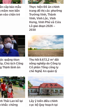
ẩn cấp bảo mẫu
Thực hiện Đề án chỉnh
g mầm non bắn
trang đô thị các phường
un vào chân trẻ
Trường Vinh, Thành
Vinh, Vinh Lộc, Vinh
Hưng, Vinh Phú và Cửa
Lò giai đoạn 2026 –
2030
hác quặng titan
Thu hồi 8.672,2 m² đất
hép, Chủ tịch Công
nông nghiệp do Công ty
g Thịnh lãnh án
Cổ phần Tổng công ty
chè Nghệ An quản lý
nh Thái Lan kể lại
Lấy ý kiến điều chỉnh
h khắc chứng
cục bộ Quy hoạch tại