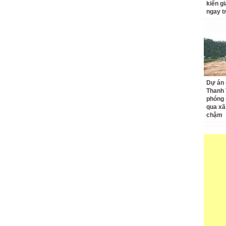
kiến gi
ngay t
Dự án 
Thanh 
phóng 
qua xã
chậm