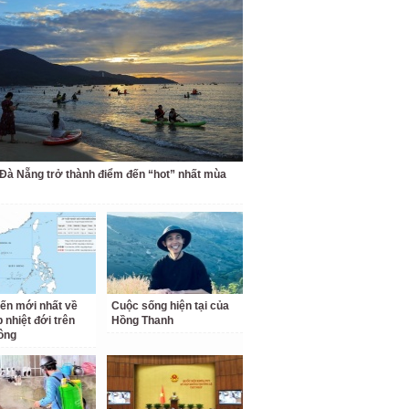
 Đà Nẵng trở thành điểm đến “hot” nhất mùa
iến mới nhất về
Cuộc sống hiện tại của
 nhiệt đới trên
Hồng Thanh
ông