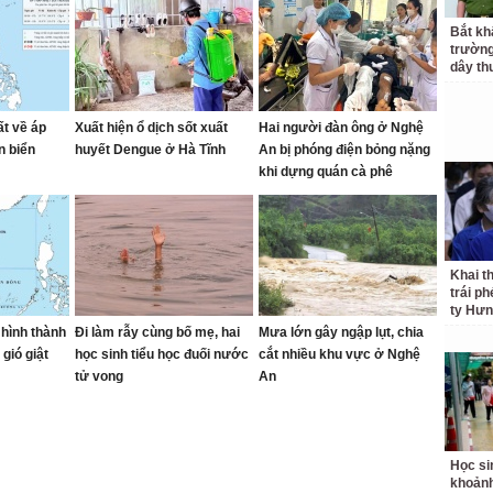
Bắt kh
trườn
dây th
ất về áp
Xuất hiện ổ dịch sốt xuất
Hai người đàn ông ở Nghệ
n biển
huyết Dengue ở Hà Tĩnh
An bị phóng điện bỏng nặng
khi dựng quán cà phê
Khai t
trái p
ty Hưn
 hình thành
Đi làm rẫy cùng bố mẹ, hai
Mưa lớn gây ngập lụt, chia
gió giật
học sinh tiểu học đuối nước
cắt nhiều khu vực ở Nghệ
tử vong
An
Học si
khoản