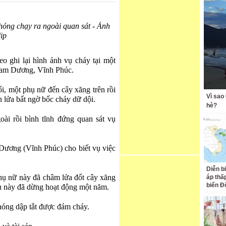
hóng chạy ra ngoài quan sát - Ảnh
lip
o ghi lại hình ảnh vụ cháy tại một
Tam Dương, Vĩnh Phúc.
i, một phụ nữ đến cây xăng trên rồi
Vì sao
n lửa bất ngờ bốc cháy dữ dội.
hè?
oài rồi bình tĩnh đứng quan sát vụ
ơng (Vĩnh Phúc) cho biết vụ việc
Diễn b
hụ nữ này đã châm lửa đốt cây xăng
áp thấp
biển Đ
ầu này đã dừng hoạt động một năm.
hóng dập tắt được đám cháy.