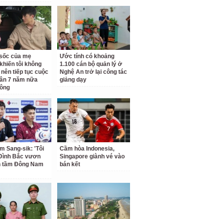
ộ sốc của mẹ
Ước tính có khoảng
khiến tôi không
1.100 cán bộ quản lý ở
 nên tiếp tục cuộc
Nghệ An trở lại công tác
ân 7 năm nữa
giảng dạy
hông
m Sang-sik: 'Tôi
Cầm hòa Indonesia,
Đình Bắc vươn
Singapore giành vé vào
n tầm Đông Nam
bán kết