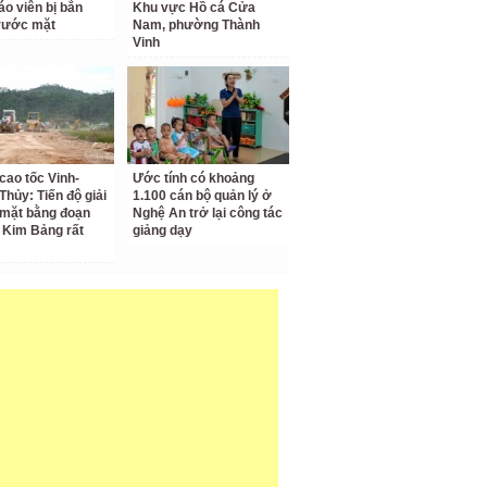
áo viên bị bắn
Khu vực Hồ cá Cửa
rước mặt
Nam, phường Thành
Vinh
cao tốc Vinh-
Ước tính có khoảng
Thủy: Tiến độ giải
1.100 cán bộ quản lý ở
mặt bằng đoạn
Nghệ An trở lại công tác
 Kim Bảng rất
giảng dạy