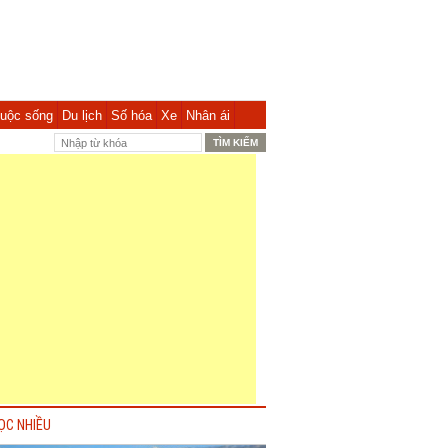
uộc sống
Du lịch
Số hóa
Xe
Nhân ái
ỌC NHIỀU