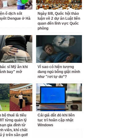
ện ổ dịch sốt
Ngày 8/8, Quốc hội thảo
uyết Dengue ở Hà
luận về 2 dự án Luật liên
quan đến lĩnh vực Quốc
phòng
bác sĩ Mỹ ăn khi
Vì sao có hiện tượng
đánh bay" mỡ
đang ngủ bỗng giật mình
như "rơi tự do”?
 bộ thuế là tiểu
Cái giá đắt đỏ khi liên
IT từng quản lý
tục trì hoãn cập nhật
sạn gia đình từ
Windows
nh viên, khí chất
ú ý trên sân golf