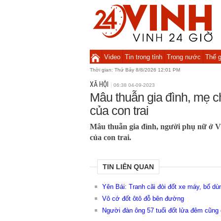
Video
Tin trong tỉnh
Trong nước
Thế g
Thời gian:
Thứ Bảy 8/8/2026 12:01 PM
XÃ HỘI
06:38 04-09-2023
Mâu thuẫn gia đình, mẹ c
của con trai
Mâu thuẫn gia đình, người phụ nữ ở V
của con trai.
TIN LIÊN QUAN
Yên Bái: Tranh cãi đòi đốt xe máy, bố d
Vô cớ đốt ôtô đỗ bên đường
Người đàn ông 57 tuổi đốt lửa đêm cũng 