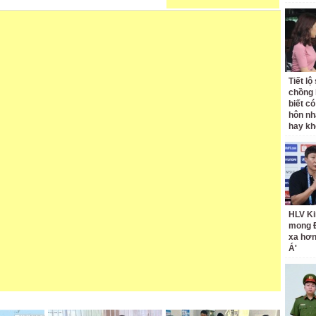
Tiết l
chồng 
biết có
hôn nh
hay k
HLV Ki
mong 
xa hơ
Á'