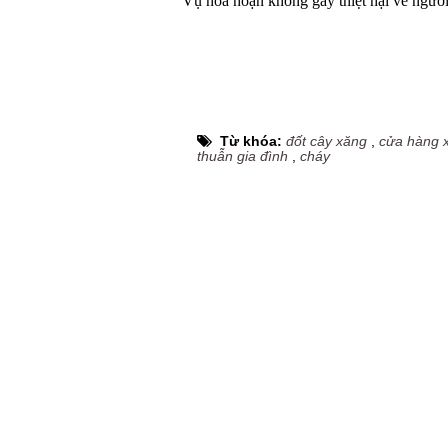
Vụ hỏa hoạn không gây thiệt hại về người 
Từ khóa:
đốt cây xăng
,
cửa hàng 
thuẫn gia đình
,
cháy