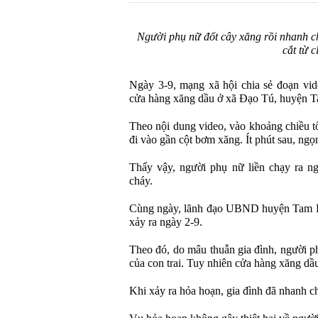
Người phụ nữ đốt cây xăng rồi nhanh c
cắt từ c
Ngày 3-9, mạng xã hội chia sẻ đoạn vide
cửa hàng xăng dầu ở xã Đạo Tú, huyện 
Theo nội dung video, vào khoảng chiều tố
đi vào gần cột bơm xăng. Ít phút sau, ngọ
Thấy vậy, người phụ nữ liền chạy ra ng
cháy.
Cùng ngày, lãnh đạo UBND huyện Tam Dư
xảy ra ngày 2-9.
Theo đó, do mâu thuẫn gia đình, người p
của con trai. Tuy nhiên cửa hàng xăng d
Khi xảy ra hỏa hoạn, gia đình đã nhanh c