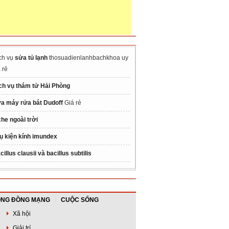
ch vụ
sửa tủ lạnh
thosuadienlanhbachkhoa uy
á rẻ
ch vụ thám tử Hải Phòng
a máy rửa bát Dudoff
Giá rẻ
che ngoài trời
ụ kiện kính imundex
cillus clausii và bacillus subtilis
NG ĐỒNG MẠNG
CUỘC SỐNG
Xã hội
Giải trí