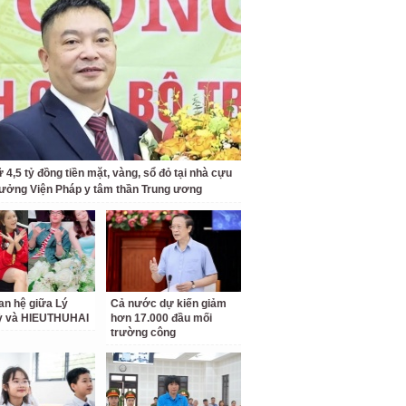
 4,5 tỷ đồng tiền mặt, vàng, sổ đỏ tại nhà cựu
rưởng Viện Pháp y tâm thần Trung ương
an hệ giữa Lý
Cả nước dự kiến giảm
ỳ và HIEUTHUHAI
hơn 17.000 đầu mối
trường công