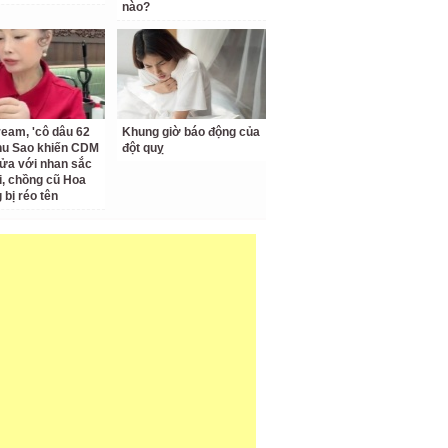
nào?
ream, 'cô dâu 62
Khung giờ báo động của
Thu Sao khiến CDM
đột quỵ
ửa với nhan sắc
ại, chồng cũ Hoa
bị réo tên