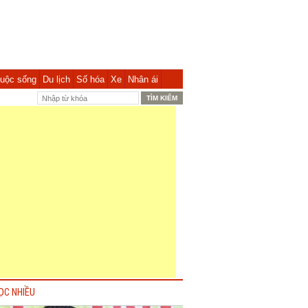
uộc sống
Du lịch
Số hóa
Xe
Nhân ái
ỌC NHIỀU