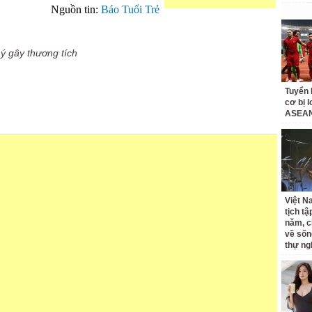
Nguồn tin:
Báo Tuổi Trẻ
 ý gây thương tích
Tuyển 
cơ bị 
ASEAN
Việt N
tịch tậ
năm, c
về sốn
thự ng