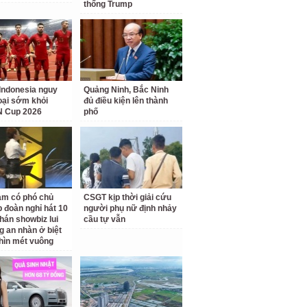
thống Trump
Indonesia nguy
Quảng Ninh, Bắc Ninh
loại sớm khỏi
đủ điều kiện lên thành
 Cup 2026
phố
am có phó chủ
CSGT kịp thời giải cứu
p đoàn nghỉ hát 10
người phụ nữ định nhảy
hán showbiz lui
cầu tự vẫn
g an nhàn ở biệt
hìn mét vuông