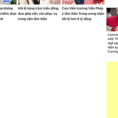
lập khống
Hối lộ hàng trăm triệu đồng,
Cựu Viện trưởng Viện Pháp
 chiếm đoạt
đưa giúp việc vào phục vụ
y tâm thần Trung ương nhận
 tế
trong viện tâm thần
hối lộ hơn 8 tỷ đồng
Livest
tuổi' 
ngã ng
hiện t
Cương 