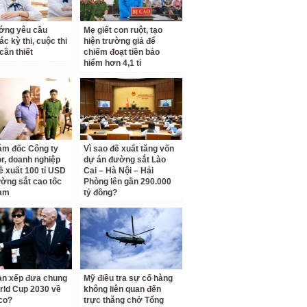
ớng yêu cầu
Mẹ giết con ruột, tạo
c kỳ thi, cuộc thi
hiện trường giả để
cần thiết
chiếm đoạt tiền bảo
hiểm hơn 4,1 tỉ
ám đốc Công ty
Vì sao đề xuất tăng vốn
r, doanh nghiệp
dự án đường sắt Lào
ề xuất 100 tỉ USD
Cai – Hà Nội – Hải
ờng sắt cao tốc
Phòng lên gần 290.000
am
tỷ đồng?
àn xếp đưa chung
Mỹ điều tra sự cố hàng
rld Cup 2030 về
không liên quan đến
co?
trực thăng chở Tổng