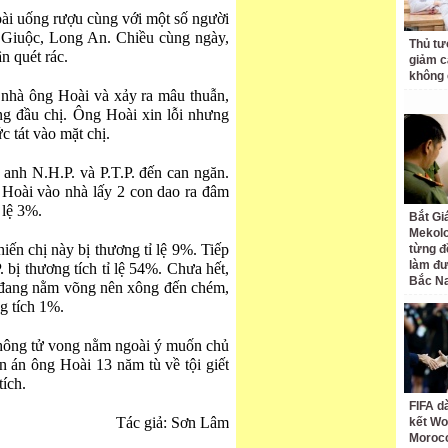
ài uống rượu cùng với một số người
 Giuộc, Long An. Chiều cùng ngày,
Thủ tư
n quét rác.
giảm cá
không 
 nhà ông Hoài và xảy ra mâu thuẫn,
úng đầu chị. Ông Hoài xin lỗi nhưng
 tát vào mặt chị.
 anh N.H.P. và P.T.P. đến can ngăn.
Hoài vào nhà lấy 2 con dao ra đâm
 lệ 3%.
Bắt Gi
Mekolo
ến chị này bị thương tỉ lệ 9%. Tiếp
từng đ
làm đư
 bị thương tích tỉ lệ 54%. Chưa hết,
Bắc N
i, đang nằm võng nên xông đến chém,
g tích 1%.
không tử vong nằm ngoài ý muốn chủ
n án ông Hoài 13 năm tù về tội giết
tích.
FIFA d
Tác giả: Sơn Lâm
kết Wo
Moroc