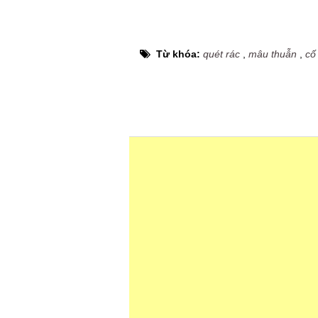
Từ khóa:
quét rác
,
mâu thuẫn
,
cố