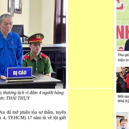
Thu giữ
Viện t
y thương tích vì đâm 4 người hàng
Mối qu
 Ảnh: THÁI THỤY
Nhã K
An đã mở phiên tòa sơ thẩm, tuyên
n 4, TP.HCM) 17 năm tù về tội giết