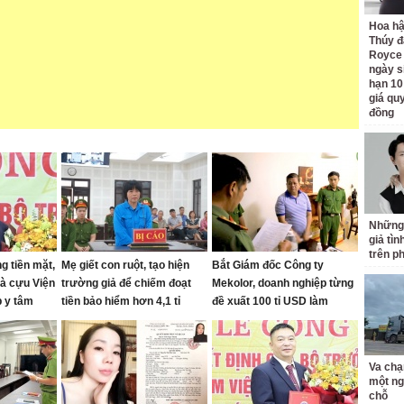
Hoa h
Thúy đ
Royce
ngày s
hạn 10
giá quy
đồng
Những
giả tìn
trên p
ng tiền mặt,
Mẹ giết con ruột, tạo hiện
Bắt Giám đốc Công ty
hà cựu Viện
trường giả để chiếm đoạt
Mekolor, doanh nghiệp từng
 y tâm
tiền bảo hiểm hơn 4,1 tỉ
đề xuất 100 tỉ USD làm
đường sắt cao tốc Bắc Nam
Va chạ
một ng
chỗ