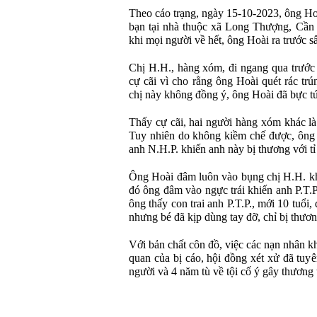
Theo cáo trạng, ngày 15-10-2023, ông Ho
bạn tại nhà thuộc xã Long Thượng, Cần
khi mọi người về hết, ông Hoài ra trước sâ
Chị H.H., hàng xóm, đi ngang qua trước
cự cãi vì cho rằng ông Hoài quét rác tr
chị này không đồng ý, ông Hoài đã bực tức
Thấy cự cãi, hai người hàng xóm khác là
Tuy nhiên do không kiềm chế được, ông 
anh N.H.P. khiến anh này bị thương với tỉ
Ông Hoài đâm luôn vào bụng chị H.H. khi
đó ông đâm vào ngực trái khiến anh P.T.P.
ông thấy con trai anh P.T.P., mới 10 tuổ
nhưng bé đã kịp dùng tay đỡ, chỉ bị thươn
Với bản chất côn đồ, việc các nạn nhân 
quan của bị cáo, hội đồng xét xử đã tuyê
người và 4 năm tù về tội cố ý gây thương 