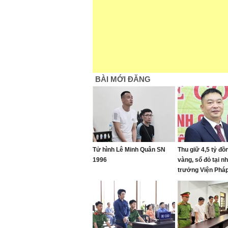
BÀI MỚI ĐĂNG
Tử hình Lê Minh Quân SN
Thu giữ 4,5 tỷ đồ
1996
vàng, sổ đỏ tại n
trưởng Viện Pháp
thần Trung ương