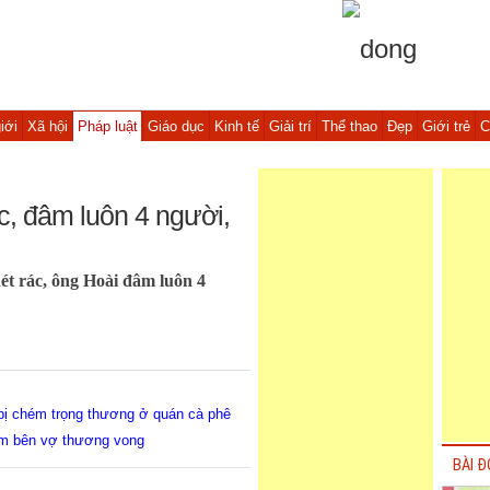
iới
Xã hội
Pháp luật
Giáo dục
Kinh tế
Giải trí
Thể thao
Đẹp
Giới trẻ
C
c, đâm luôn 4 người,
ét rác, ông Hoài đâm luôn 4
 bị chém trọng thương ở quán cà phê
em bên vợ thương vong
BÀI Đ