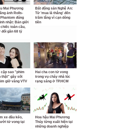
ậu Mai Phương
Bất động sản Nghệ An:
ăng ảnh Rolls-
Từ 'mua là thắng' đến
 Phantom đúng
trầm lắng vì cạn dòng
inh nhật: Bản giới
tiền
 chiếc toàn cầu,
 đổi gần 68 tỷ
 cặp sao "phim
Hai cha con tử vong
h thật" gây sốt
trong vụ cháy nhà lúc
him giờ vàng VTV
rạng sáng ở TP.HCM
m xe đầu kéo,
Hoa hậu Mai Phương
ười tử vong tại
Thúy từng xuất hiện tại
những doanh nghiệp