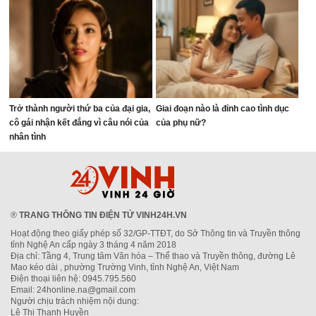
Trở thành người thứ ba của đại gia,
Giai đoạn nào là đỉnh cao tình dục
cô gái nhận kết đắng vì câu nói của
của phụ nữ?
nhân tình
®
TRANG THÔNG TIN ĐIỆN TỬ VINH24H.VN
Hoạt động theo giấy phép số 32/GP-TTĐT, do Sở Thông tin và Truyền thông
tỉnh Nghệ An cấp ngày 3 tháng 4 năm 2018
Địa chỉ: Tầng 4, Trung tâm Văn hóa – Thể thao và Truyền thông, đường Lê
Mao kéo dài , phường Trường Vinh, tỉnh Nghệ An, Việt Nam
Điện thoại liên hệ: 0945.795.560
Email: 24honline.na@gmail.com
Người chịu trách nhiệm nội dung:
Lê Thị Thanh Huyền