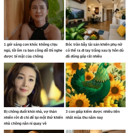
1 giờ sáng con khóc không chịu
Bóc trần bẫy tài sản khiến phụ nữ
ngủ, tôi ôm ra ban công dỗ thì nghe
có thể ra đi tay trắng sau ly hôn dù
được bí mật của chồng
đã đóng góp rất nhiều
Bị chồng đuổi khỏi nhà, vợ thản
3 con giáp kiếm được nhiều tiền
nhiên rời đi chỉ để lại một thứ khiến
nhất mùa thu năm nay
nhà chồng năn nỉ quay về