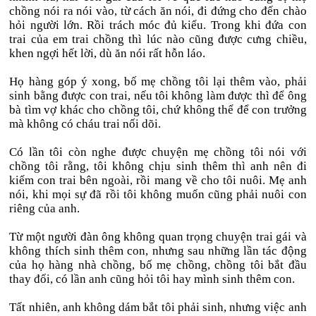
chồng nói ra nói vào, từ cách ăn nói, đi đứng cho đến chào
hỏi người lớn. Rồi trách móc đủ kiểu. Trong khi đứa con
trai của em trai chồng thì lúc nào cũng được cưng chiều,
khen ngợi hết lời, dù ăn nói rất hỗn láo.
Họ hàng góp ý xong, bố mẹ chồng tôi lại thêm vào, phải
sinh bằng được con trai, nếu tôi không làm được thì để ông
bà tìm vợ khác cho chồng tôi, chứ không thể để con trưởng
mà không có cháu trai nối dõi.
Có lần tôi còn nghe được chuyện mẹ chồng tôi nói với
chồng tôi rằng, tôi không chịu sinh thêm thì anh nên đi
kiếm con trai bên ngoài, rồi mang về cho tôi nuôi. Mẹ anh
nói, khi mọi sự đã rồi tôi không muốn cũng phải nuôi con
riêng của anh.
Từ một người đàn ông không quan trọng chuyện trai gái và
không thích sinh thêm con, nhưng sau những lần tác động
của họ hàng nhà chồng, bố mẹ chồng, chồng tôi bắt đầu
thay đổi, có lần anh cũng hỏi tôi hay mình sinh thêm con.
Tất nhiên, anh không dám bắt tôi phải sinh, nhưng việc anh