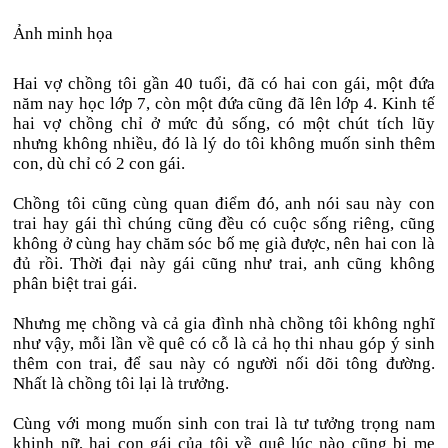
Ảnh minh họa
Hai vợ chồng tôi gần 40 tuổi, đã có hai con gái, một đứa
năm nay học lớp 7, còn một đứa cũng đã lên lớp 4. Kinh tế
hai vợ chồng chỉ ở mức đủ sống, có một chút tích lũy
nhưng không nhiều, đó là lý do tôi không muốn sinh thêm
con, dù chỉ có 2 con gái.
Chồng tôi cũng cùng quan điểm đó, anh nói sau này con
trai hay gái thì chúng cũng đều có cuộc sống riêng, cũng
không ở cùng hay chăm sóc bố mẹ già được, nên hai con là
đủ rồi. Thời đại này gái cũng như trai, anh cũng không
phân biệt trai gái.
Nhưng mẹ chồng và cả gia đình nhà chồng tôi không nghĩ
như vậy, mỗi lần về quê có cỗ là cả họ thi nhau góp ý sinh
thêm con trai, để sau này có người nối dõi tông đường.
Nhất là chồng tôi lại là trưởng.
Cùng với mong muốn sinh con trai là tư tưởng trọng nam
khinh nữ, hai con gái của tôi về quê lúc nào cũng bị mẹ