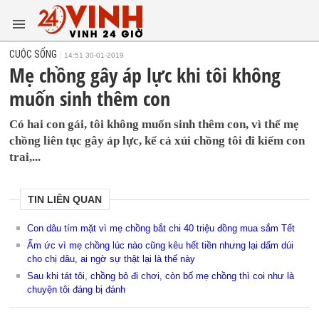
CUỘC SỐNG
14:51 30-01-2019
Mẹ chồng gây áp lực khi tôi không
muốn sinh thêm con
Có hai con gái, tôi không muốn sinh thêm con, vì thế mẹ
chồng liên tục gây áp lực, kể cả xúi chồng tôi đi kiếm con
trai,...
TIN LIÊN QUAN
Con dâu tím mặt vì mẹ chồng bắt chi 40 triệu đồng mua sắm Tết
Ấm ức vì mẹ chồng lúc nào cũng kêu hết tiền nhưng lại dấm dúi
cho chị dâu, ai ngờ sự thật lại là thế này
Sau khi tát tôi, chồng bỏ đi chơi, còn bố mẹ chồng thì coi như là
chuyện tôi đáng bị đánh