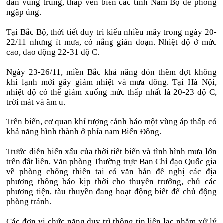
dân vùng trũng, thấp ven biển các tỉnh Nam Bộ đề phòng
ngập úng.
Tại Bắc Bộ, thời tiết duy trì kiểu nhiều mây trong ngày 20-
22/11 nhưng ít mưa, có nắng gián đoạn. Nhiệt độ ở mức
cao, dao động 22-31 độ C.
Ngày 23-26/11, miền Bắc khả năng đón thêm đợt không
khí lạnh mới gây giảm nhiệt và mưa dông. Tại Hà Nội,
nhiệt độ có thể giảm xuống mức thấp nhất là 20-23 độ C,
trời mát và âm u.
Trên biển, cơ quan khí tượng cảnh báo một vùng áp thấp có
khả năng hình thành ở phía nam Biển Đông.
Trước diễn biến xấu của thời tiết biển và tình hình mưa lớn
trên đất liền, Văn phòng Thường trực Ban Chỉ đạo Quốc gia
về phòng chống thiên tai có văn bản đề nghị các địa
phương thông báo kịp thời cho thuyền trưởng, chủ các
phương tiện, tàu thuyền đang hoạt động biết để chủ động
phòng tránh.
Các đơn vị chức năng duy trì thông tin liên lạc nhằm xử lý