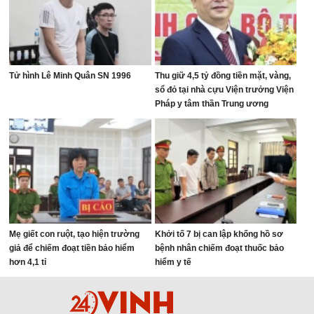
Tử hình Lê Minh Quân SN 1996
Thu giữ 4,5 tỷ đồng tiền mặt, vàng,
sổ đỏ tại nhà cựu Viện trưởng Viện
Pháp y tâm thần Trung ương
Mẹ giết con ruột, tạo hiện trường
Khởi tố 7 bị can lập khống hồ sơ
giả để chiếm đoạt tiền bảo hiểm
bệnh nhân chiếm đoạt thuốc bảo
hơn 4,1 tỉ
hiểm y tế