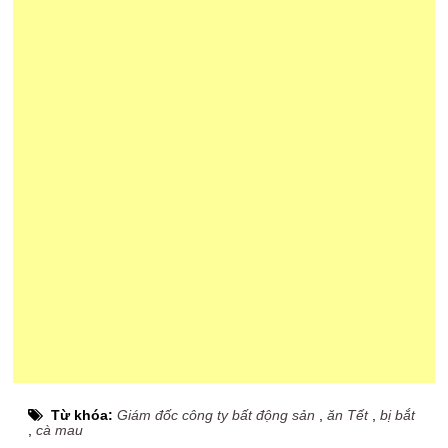
Từ khóa:
Giám đốc công ty bất động sản
,
ăn Tết
,
bị bắt
,
cà mau