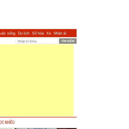
uộc sống
Du lịch
Số hóa
Xe
Nhân ái
ỌC NHIỀU