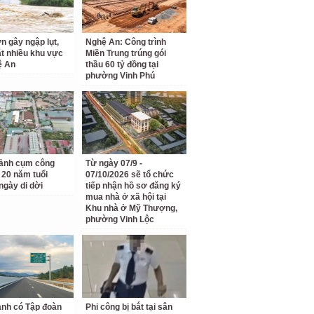
n gây ngập lụt,
Nghệ An: Công trình
ắt nhiều khu vực
Miền Trung trúng gói
ệ An
thầu 60 tỷ đồng tại
phường Vinh Phú
ảnh cụm công
Từ ngày 07/9 -
 20 năm tuổi
07/10/2026 sẽ tổ chức
ngày di dời
tiếp nhận hồ sơ đăng ký
mua nhà ở xã hội tại
Khu nhà ở Mỹ Thượng,
phường Vinh Lộc
anh có Tập đoàn
Phi công bị bắt tại sân