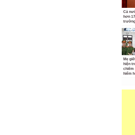
Cả nướ
hơn 17
trườn
Mẹ giết
hiện t
chiếm 
hiểm h