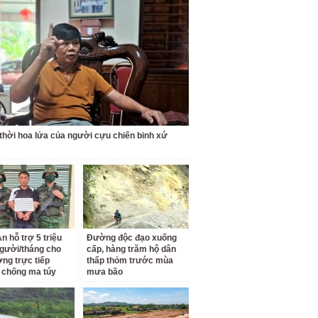
thời hoa lửa của người cựu chiến binh xứ
n hỗ trợ 5 triệu
Đường độc đạo xuống
gười/tháng cho
cấp, hàng trăm hộ dân
ợng trực tiếp
thấp thỏm trước mùa
 chống ma túy
mưa bão