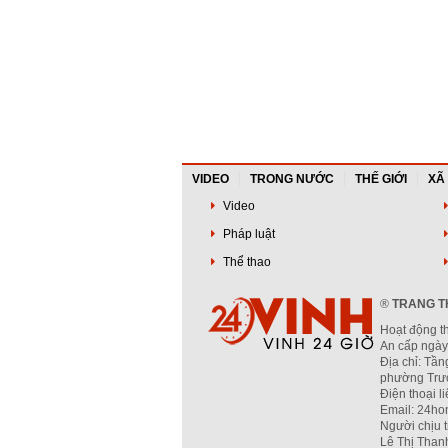
VIDEO
TRONG NƯỚC
THẾ GIỚI
XÃ
Video
Pháp luật
Thể thao
®
TRANG TH
Hoạt động t
An cấp ngày
Địa chỉ: Tần
phường Trườ
Điện thoại l
Email: 24ho
Người chịu 
Lê Thị Than