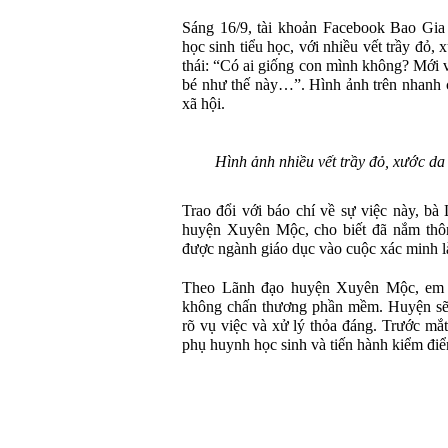
Sáng 16/9, tài khoản Facebook Bao Gia 
học sinh tiểu học, với nhiều vết trầy đỏ,
thái: “Có ai giống con mình không? Mới 
bé như thế này…”. Hình ảnh trên nhanh 
xã hội.
Hình ảnh nhiều vết trầy đỏ, xước da
Trao đổi với báo chí về sự việc này, b
huyện Xuyên Mộc, cho biết đã nắm thôn
được ngành giáo dục vào cuộc xác minh l
Theo Lãnh đạo huyện Xuyên Mộc, em họ
không chấn thương phần mềm. Huyện sẽ 
rõ vụ việc và xử lý thỏa đáng. Trước mắt
phụ huynh học sinh và tiến hành kiểm điể