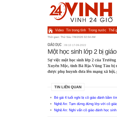
Video
Tin trong tỉnh
Trong nước
Thế g
Thời gian:
Thứ Sáu 7/8/2026 02:04 AM
GIÁO DỤC
09:10 17-09-2022
Một học sinh lớp 2 bị giáo
Sự việc một học sinh lớp 2 của Trườn
Xuyên Mộc, tỉnh Bà Rịa-Vũng Tàu bị m
được phụ huynh đưa lên mạng xã hội, g
TIN LIÊN QUAN
Bé gái 4 tuổi nghi bị cô giáo đánh bầm tí
Nghệ An: Tạm dừng đứng lớp với cô giáo
Nghệ An: Nghi vấn cô giáo đánh học sinh