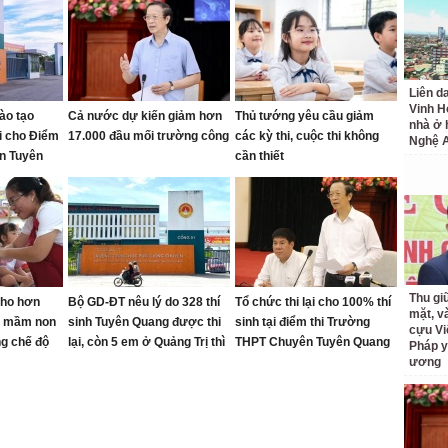
Liên d
Vinh H
ào tạo
Cả nước dự kiến giảm hơn
Thủ tướng yêu cầu giảm
nhà ở 
ại cho Điểm
17.000 đầu mối trường công
các kỳ thi, cuộc thi không
Nghệ 
n Tuyên
cần thiết
Thu giữ
cho hơn
Bộ GD-ĐT nêu lý do 328 thí
Tổ chức thi lại cho 100% thí
mặt, v
ên mầm non
sinh Tuyên Quang được thi
sinh tại điểm thi Trường
cựu Vi
g chế độ
lại, còn 5 em ở Quảng Trị thì
THPT Chuyên Tuyên Quang
Pháp y
không
ương