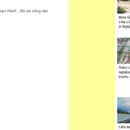
bạo hành
,
Bà rịa vũng tàu
Mưa lớ
chia c
ở Ngh
Toàn c
nghiệp
trước 
Liên d