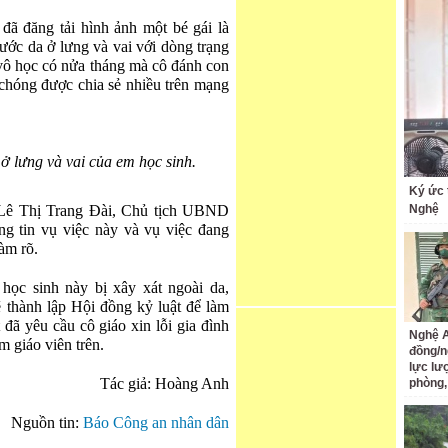
đã đăng tải hình ảnh một bé gái là
 xước da ở lưng và vai với dòng trạng
vô học có nửa tháng mà cô đánh con
chóng được chia sẻ nhiều trên mạng
 ở lưng và vai của em học sinh.
Ký ức 
à Lê Thị Trang Đài, Chủ tịch UBND
Nghệ
g tin vụ việc này và vụ việc đang
àm rõ.
c sinh này bị xây xát ngoài da,
thành lập Hội đồng kỷ luật để làm
 đã yêu cầu cô giáo xin lỗi gia đình
Nghệ A
m giáo viên trên.
đồng/n
lực lư
Tác giả: Hoàng Anh
phòng,
Nguồn tin:
Báo Công an nhân dân