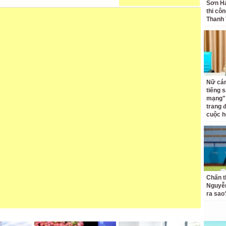
Sơn Hả
thi côn
Thanh
Nữ cán
tiếng 
mạng" 
trang 
cuộc h
Chấn 
Nguyễn
ra sao