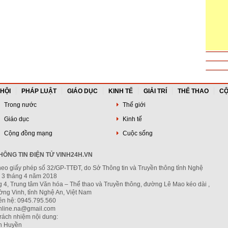
 HỘI
PHÁP LUẬT
GIÁO DỤC
KINH TẾ
GIẢI TRÍ
THỂ THAO
CỘ
Trong nước
Thế giới
Giáo dục
Kinh tế
Cộng đồng mạng
Cuộc sống
ÔNG TIN ĐIỆN TỬ VINH24H.VN
heo giấy phép số 32/GP-TTĐT, do Sở Thông tin và Truyền thông tỉnh Nghệ
 3 tháng 4 năm 2018
g 4, Trung tâm Văn hóa – Thể thao và Truyền thông, đường Lê Mao kéo dài ,
ng Vinh, tỉnh Nghệ An, Việt Nam
iên hệ: 0945.795.560
nline.na@gmail.com
trách nhiệm nội dung:
h Huyền