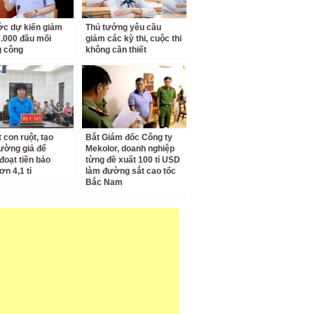
c dự kiến giảm
Thủ tướng yêu cầu
.000 đầu mối
giảm các kỳ thi, cuộc thi
g công
không cần thiết
 con ruột, tạo
Bắt Giám đốc Công ty
rường giả để
Mekolor, doanh nghiệp
đoạt tiền bảo
từng đề xuất 100 tỉ USD
ơn 4,1 tỉ
làm đường sắt cao tốc
Bắc Nam