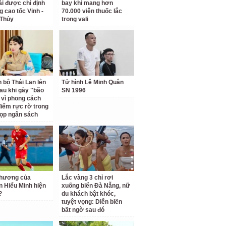
i được chỉ định
bay khi mang hơn
g cao tốc Vinh -
70.000 viên thuốc lắc
 Thủy
trong vali
 bộ Thái Lan lên
Tử hình Lê Minh Quân
sau khi gây "bão
SN 1996
vì phong cách
điểm rực rỡ trong
ọp ngân sách
thương của
Lắc vàng 3 chỉ rơi
 Hiểu Minh hiện
xuống biển Đà Nẵng, nữ
?
du khách bật khóc,
tuyệt vọng: Diễn biến
bất ngờ sau đó