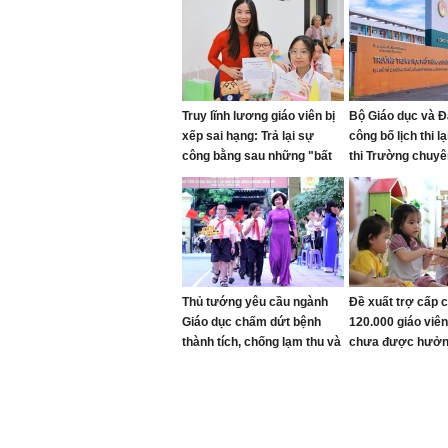
Truy lĩnh lương giáo viên bị
Bộ Giáo dục và Đ
xếp sai hạng: Trả lại sự
công bố lịch thi l
công bằng sau những "bất
thi Trường chuyê
cập"
Quang
Thủ tướng yêu cầu ngành
Đề xuất trợ cấp 
Giáo dục chấm dứt bệnh
120.000 giáo vi
thành tích, chống lạm thu và
chưa được hưởn
siết kỷ cương trường học