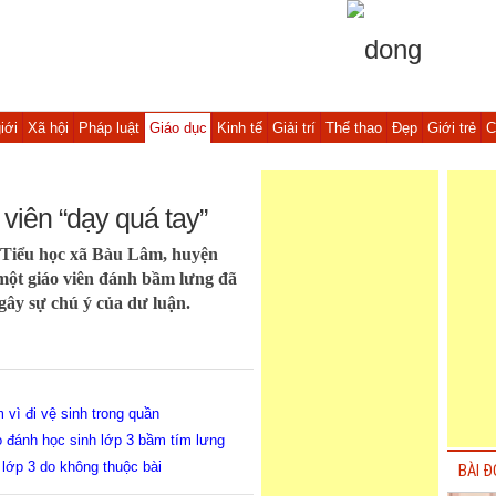
iới
Xã hội
Pháp luật
Giáo dục
Kinh tế
Giải trí
Thể thao
Đẹp
Giới trẻ
C
 viên “dạy quá tay”
g Tiểu học xã Bàu Lâm, huyện
ột giáo viên đánh bầm lưng đã
ây sự chú ý của dư luận.
m vì đi vệ sinh trong quần
 đánh học sinh lớp 3 bầm tím lưng
 lớp 3 do không thuộc bài
BÀI Đ