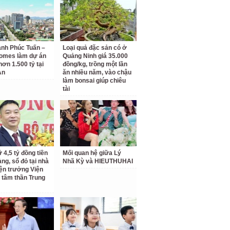
anh Phúc Tuấn –
Loại quả đặc sản có ở
omes làm dự án
Quảng Ninh giá 35.000
hơn 1.500 tỷ tại
đồng/kg, trồng một lần
An
ăn nhiều năm, vào chậu
làm bonsai giúp chiêu
tài
 4,5 tỷ đồng tiền
Mối quan hệ giữa Lý
àng, sổ đỏ tại nhà
Nhã Kỳ và HIEUTHUHAI
ện trưởng Viện
 tâm thần Trung