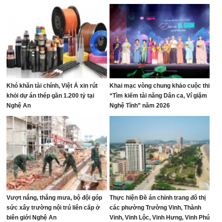
Nhón
Khó khăn tài chính, Việt Á xin rút
Khai mạc vòng chung khảo cuộc thi
khỏi dự án thép gần 1.200 tỷ tại
“Tìm kiếm tài năng Dân ca, Ví giặm
Nghệ An
Nghệ Tĩnh” năm 2026
Vượt nắng, thắng mưa, bộ đội góp
Thực hiện Đề án chỉnh trang đô thị
sức xây trường nội trú liên cấp ở
các phường Trường Vinh, Thành
biên giới Nghệ An
Vinh, Vinh Lộc, Vinh Hưng, Vinh Phú