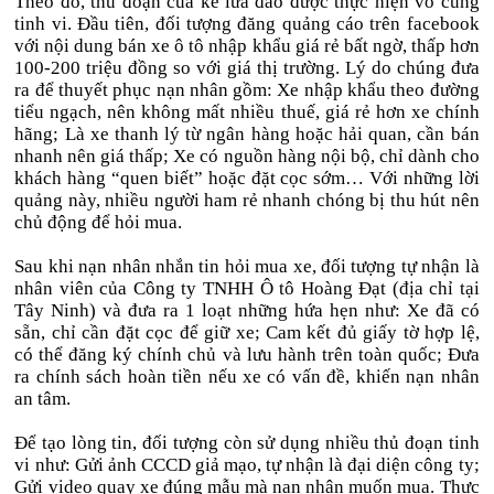
Theo đó, thủ đoạn của kẻ lừa đảo được thực hiện vô cùng
tinh vi. Đầu tiên, đối tượng đăng quảng cáo trên facebook
với nội dung bán xe ô tô nhập khẩu giá rẻ bất ngờ, thấp hơn
100-200 triệu đồng so với giá thị trường. Lý do chúng đưa
ra để
thuyết phục nạn nhân
gồm: Xe nhập khẩu theo đường
tiểu ngạch, nên không mất nhiều thuế, giá rẻ hơn xe chính
hãng; Là xe thanh lý từ ngân hàng hoặc hải quan, cần bán
nhanh nên giá thấp; Xe có nguồn hàng nội bộ, chỉ dành cho
khách hàng “quen biết” hoặc đặt cọc sớm… Với những lời
quảng này, nhiều người ham rẻ nhanh chóng bị thu hút nên
chủ động để hỏi mua.
Sau khi nạn nhân nhắn tin hỏi mua xe, đối tượng tự nhận là
nhân viên của Công ty TNHH Ô tô Hoàng Đạt (địa chỉ tại
Tây Ninh) và đưa ra 1 loạt những hứa hẹn như: Xe đã có
sẵn, chỉ cần đặt cọc để giữ xe; Cam kết đủ giấy tờ hợp lệ,
có thể đăng ký chính chủ và lưu hành trên toàn quốc; Đưa
ra chính sách hoàn tiền nếu xe có vấn đề, khiến nạn nhân
an tâm.
Để tạo lòng tin, đối tượng còn sử dụng nhiều thủ đoạn tinh
vi như: Gửi ảnh CCCD giả mạo, tự nhận là đại diện công ty;
Gửi video quay xe đúng mẫu mà nạn nhân muốn mua. Thực