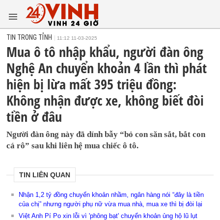
TIN TRONG TỈNH
11:12 11-03-2025
Mua ô tô nhập khẩu, người đàn ông
Nghệ An chuyển khoản 4 lần thì phát
hiện bị lừa mất 395 triệu đồng:
Không nhận được xe, không biết đòi
tiền ở đâu
Người đàn ông này đã dính bẫy “bỏ con săn sắt, bắt con
cá rô” sau khi liên hệ mua chiếc ô tô.
TIN LIÊN QUAN
Nhận 1,2 tỷ đồng chuyển khoản nhầm, ngân hàng nói “đây là tiền
của chị” nhưng người phụ nữ vừa mua nhà, mua xe thì bị đòi lại
Việt Anh Pí Po xin lỗi vì 'phông bạt' chuyển khoản ủng hộ lũ lụt