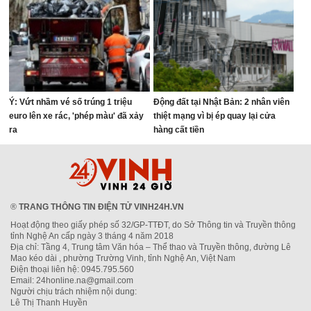
Ý: Vứt nhầm vé số trúng 1 triệu
Động đất tại Nhật Bản: 2 nhân viên
euro lên xe rác, 'phép màu' đã xảy
thiệt mạng vì bị ép quay lại cửa
ra
hàng cất tiền
®
TRANG THÔNG TIN ĐIỆN TỬ VINH24H.VN
Hoạt động theo giấy phép số 32/GP-TTĐT, do Sở Thông tin và Truyền thông
tỉnh Nghệ An cấp ngày 3 tháng 4 năm 2018
Địa chỉ: Tầng 4, Trung tâm Văn hóa – Thể thao và Truyền thông, đường Lê
Mao kéo dài , phường Trường Vinh, tỉnh Nghệ An, Việt Nam
Điện thoại liên hệ: 0945.795.560
Email: 24honline.na@gmail.com
Người chịu trách nhiệm nội dung:
Lê Thị Thanh Huyền