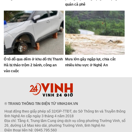
quán cà phê
Ô tô đỗ qua đêm ở khu đô thị Thanh
Mưa lớn gây ngập lụt, chia cắt
Hà bị tháo trộm 2 bánh, công an
nhiều khu vực ở Nghệ An
vào cuộc
®
TRANG THÔNG TIN ĐIỆN TỬ VINH24H.VN
Hoạt động theo giấy phép số 32/GP-TTĐT, do Sở Thông tin và Truyền thông
tỉnh Nghệ An cấp ngày 3 tháng 4 năm 2018
Địa chỉ: Tầng 4, Trung tâm Cung ứng dịch vụ công phường Trường Vinh, số
26, đường Lê Mao kéo dài, phường Trường Vinh, tỉnh Nghệ An
Điện thoại liên hệ: 0945.795.560