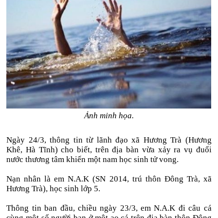
Ảnh minh họa.
Ngày 24/3, thông tin từ lãnh đạo xã Hương Trà (Hương
Khê, Hà Tĩnh) cho biết, trên địa bàn vừa xảy ra vụ đuối
nước thương tâm khiến một nam học sinh tử vong.
Nạn nhân là em N.A.K (SN 2014, trú thôn Đông Trà, xã
Hương Trà), học sinh lớp 5.
Thông tin ban đầu, chiều ngày 23/3, em N.A.K đi câu cá
cùng một số người bạn ở một ao cá trên địa bàn thôn Đông