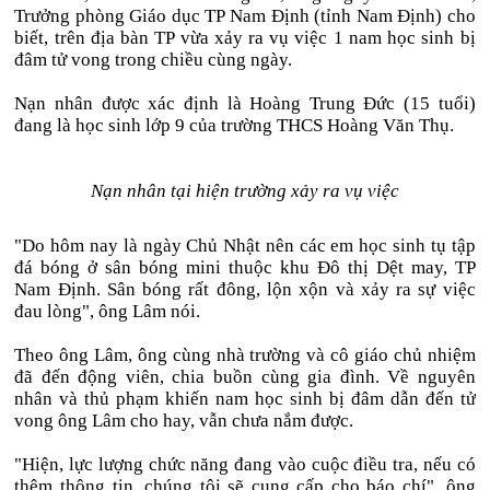
Trưởng phòng Giáo dục TP Nam Định (tỉnh Nam Định) cho
biết, trên địa bàn TP vừa xảy ra vụ việc 1 nam học sinh bị
đâm tử vong trong chiều cùng ngày.
Nạn nhân được xác định là Hoàng Trung Đức (15 tuổi)
đang là học sinh lớp 9 của trường THCS Hoàng Văn Thụ.
Nạn nhân tại hiện trường xảy ra vụ việc
"Do hôm nay là ngày Chủ Nhật nên các em học sinh tụ tập
đá bóng ở sân bóng mini thuộc khu Đô thị Dệt may, TP
Nam Định. Sân bóng rất đông, lộn xộn và xảy ra sự việc
đau lòng", ông Lâm nói.
Theo ông Lâm, ông cùng nhà trường và cô giáo chủ nhiệm
đã đến động viên, chia buồn cùng gia đình. Về nguyên
nhân và thủ phạm khiến nam học sinh bị đâm dẫn đến tử
vong ông Lâm cho hay, vẫn chưa nắm được.
"Hiện, lực lượng chức năng đang vào cuộc điều tra, nếu có
thêm thông tin, chúng tôi sẽ cung cấp cho báo chí", ông