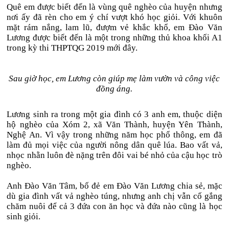
Quê em được biết đến là vùng quê nghèo của huyện nhưng
nơi ấy đã rèn cho em ý chí vượt khó học giỏi. Với khuôn
mặt rám nắng, lam lũ, đượm vẻ khắc khổ, em Đào Văn
Lương được biết đến là một trong những thủ khoa khối A1
trong kỳ thi THPTQG 2019 mới đây.
Sau giờ học, em Lương còn giúp mẹ làm vườn và công việc
đồng áng.
Lương sinh ra trong một gia đình có 3 anh em, thuộc diện
hộ nghèo của Xóm 2, xã Văn Thành, huyện Yên Thành,
Nghệ An. Vì vậy trong những năm học phổ thông, em đã
làm đủ mọi việc của người nông dân quê lúa. Bao vất vả,
nhọc nhằn luôn đè nặng trên đôi vai bé nhỏ của cậu học trò
nghèo.
Anh Đào Văn Tâm, bố đẻ em Đào Văn Lương chia sẻ, mặc
dù gia đình vất vả nghèo túng, nhưng anh chị vẫn cố gắng
chăm nuôi để cả 3 đứa con ăn học và đứa nào cũng là học
sinh giỏi.