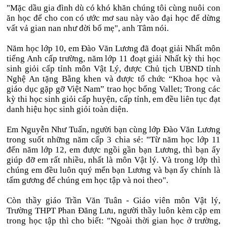
"Mặc dầu gia đình dù có khó khăn chúng tôi cùng nuôi con
ăn học để cho con có ước mơ sau này vào đại học để dừng
vất vả gian nan như đời bố mẹ", anh Tâm nói.
Năm học lớp 10, em Đào Văn Lương đã đoạt giải Nhất môn
tiếng Anh cấp trường, năm lớp 11 đoạt giải Nhất kỳ thi học
sinh giỏi cấp tỉnh môn Vật Lý, được Chủ tịch UBND tỉnh
Nghệ An tặng Bằng khen và được tổ chức “Khoa học và
giáo dục gặp gỡ Việt Nam” trao học bổng Vallet; Trong các
kỳ thi học sinh giỏi cấp huyện, cấp tỉnh, em đều liên tục đạt
danh hiệu học sinh giỏi toàn diện.
Em Nguyễn Như Tuấn, người bạn cùng lớp Đào Văn Lương
trong suốt những năm cấp 3 chia sẻ: "Từ năm học lớp 11
đến năm lớp 12, em được ngồi gần bạn Lương, thì bạn ấy
giúp đỡ em rất nhiều, nhất là môn Vật lý. Và trong lớp thì
chúng em đều luôn quý mến bạn Lương và bạn ấy chính là
tấm gương để chúng em học tập và noi theo".
Còn thầy giáo Trần Văn Tuân - Giáo viên môn Vật lý,
Trường THPT Phan Đăng Lưu, người thầy luôn kèm cặp em
trong học tập thì cho biết: "Ngoài thời gian học ở trường,