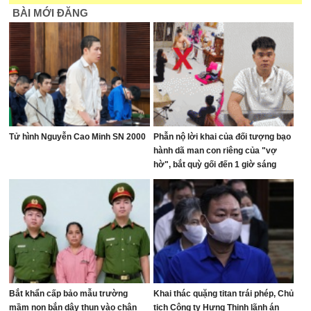
BÀI MỚI ĐĂNG
Tử hình Nguyễn Cao Minh SN 2000
Phẫn nộ lời khai của đối tượng bạo
hành dã man con riêng của "vợ
hờ", bắt quỳ gối đến 1 giờ sáng
Bắt khẩn cấp bảo mẫu trường
Khai thác quặng titan trái phép, Chủ
mầm non bắn dây thun vào chân
tịch Công ty Hưng Thịnh lãnh án