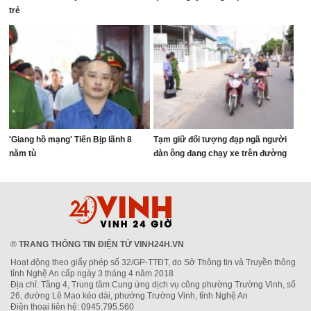
trẻ
'Giang hồ mạng' Tiến Bịp lãnh 8
Tạm giữ đối tượng đạp ngã người
năm tù
đàn ông đang chạy xe trên đường
®
TRANG THÔNG TIN ĐIỆN TỬ VINH24H.VN
Hoạt động theo giấy phép số 32/GP-TTĐT, do Sở Thông tin và Truyền thông
tỉnh Nghệ An cấp ngày 3 tháng 4 năm 2018
Địa chỉ: Tầng 4, Trung tâm Cung ứng dịch vụ công phường Trường Vinh, số
26, đường Lê Mao kéo dài, phường Trường Vinh, tỉnh Nghệ An
Điện thoại liên hệ: 0945.795.560