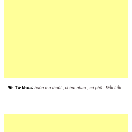
Từ khóa:
buôn ma thuột
,
chém nhau
,
cà phê
,
Đắk Lắk