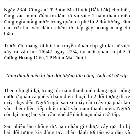
Ngày 23/4, Công an TP Buôn Ma Thuột (Đắk Lắk) cho biết,
đang xác minh, điều tra làm rõ vụ việc 1 nam thanh niên
đang ngồi uống nước trong quán cà phê bị 2 đối tượng cầm
dao rựa lao vào đánh, chém tới tấp gây hoang mang dư
luận.
Trước đó, mạng xã hội lan truyền đoạn clip ghi lại sự việc
xảy ra vào lúc 16h47 ngày 22/4, tại một quán cà phê ở
đường Hoàng Diệu, TP Buôn Ma Thuột.
Nam thanh niên bị hai đối tượng tấn công. Ảnh cắt từ clip
Theo clip ghi lại, trong lúc nam thanh niên đang ngồi uống
nước ở quán cà phê và bấm điện thoại thì 2 đối tượng đi xe
máy chạy đến. Người ngồi sau xe máy cầm cây rựa phát lao
vào chém liên tiếp nhiều nhát vào nam thanh niên. Người
còn lại cũng lao vào cầm ghế để đánh nạn nhân tới tấp.
Sau nhiều lần chống đỡ, nạn nhân giữ được cây rựa thì bị
hai đối tượng kia dùng tay, chân đánh tới tấp vào đầu và