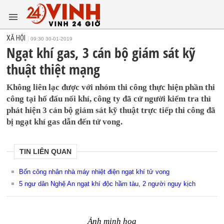
XÃ HỘI
09:30 30-01-2019
Ngạt khí gas, 3 cán bộ giám sát kỹ
thuật thiệt mạng
Không liên lạc được với nhóm thi công thực hiện phần thi
công tại hố đấu nối khí, công ty đã cử người kiểm tra thì
phát hiện 3 cán bộ giám sát kỹ thuật trực tiếp thi công đã
bị ngạt khí gas dẫn đến tử vong.
TIN LIÊN QUAN
Bốn công nhân nhà máy nhiệt điện ngạt khí tử vong
5 ngư dân Nghệ An ngạt khí độc hầm tàu, 2 người nguy kịch
Ảnh minh họa