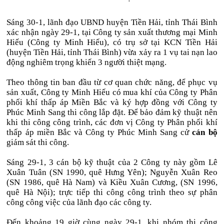
Sáng 30-1, lãnh đạo UBND huyện Tiền Hải, tỉnh Thái Bình
xác nhận ngày 29-1, tại Công ty sản xuất thương mại Minh
Hiếu (Công ty Minh Hiếu), có trụ sở tại KCN Tiền Hải
(huyện Tiền Hải, tỉnh Thái Bình) vừa xảy ra 1 vụ tai nạn lao
động nghiêm trọng khiến 3 người thiệt mạng.
Theo thông tin ban đầu từ cơ quan chức năng, để phục vụ
sản xuất, Công ty Minh Hiếu có mua khí của Công ty Phân
phối khí thấp áp Miền Bắc và ký hợp đồng với Công ty
Phúc Minh Sang thi công lắp đặt. Để bảo đảm kỹ thuật nên
khi thi công công trình, các đơn vị Công ty Phân phối khí
thấp áp miền Bắc và Công ty Phúc Minh Sang cử
cán bộ
giám sát thi công.
Sáng 29-1, 3 cán bộ kỹ thuật của 2 Công ty này gồm Lê
Xuân Tuân (SN 1990, quê Hưng Yên); Nguyễn Xuân Reo
(SN 1986, quê Hà Nam) và Kiều Xuân Cương, (SN 1996,
quê Hà Nội); trực tiếp thi công công trình theo sự phân
công công việc của lãnh đạo các công ty.
Đến khoảng 19 giờ cùng ngày 29-1, khi nhóm thi công