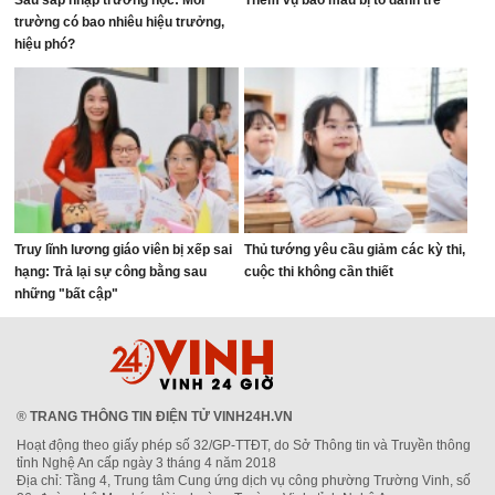
Sau sáp nhập trường học: Mỗi
Thêm vụ bảo mẫu bị tố đánh trẻ
trường có bao nhiêu hiệu trưởng,
hiệu phó?
Truy lĩnh lương giáo viên bị xếp sai
Thủ tướng yêu cầu giảm các kỳ thi,
hạng: Trả lại sự công bằng sau
cuộc thi không cần thiết
những "bất cập"
®
TRANG THÔNG TIN ĐIỆN TỬ VINH24H.VN
Hoạt động theo giấy phép số 32/GP-TTĐT, do Sở Thông tin và Truyền thông
tỉnh Nghệ An cấp ngày 3 tháng 4 năm 2018
Địa chỉ: Tầng 4, Trung tâm Cung ứng dịch vụ công phường Trường Vinh, số