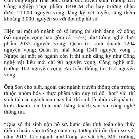
Còn ông Phạm Thái Sơn, Giám đốc tuyển sinh Trường ĐH
Công nghiệp Thực phẩm TP.HCM cho hay trường nhận
được 21.000 nguyện vọng đăng ký xét tuyển, tăng thêm
khoảng 3.000 nguyện so với đợt nộp hồ sơ.
Hiện tại một số ngành có số lượng thí sinh đăng ký đông
(số nguyện vọng bao gồm cả 1-2-3) như Công nghệ thực
phẩm 2035 nguyện vọng; Quản trị kinh doanh 1204
nguyện vọng; Quản trị nhà hàng 1340 nguyện vọng .
Ngược lại một số ngành còn ít thí sinh đăng ký như Công
nghệ vật liệu mới chỉ 98 nguyện vọng, Công nghệ môi
trường 102 nguyện vọng, An toàn thông tin 112 nguyện
vọng.
Ông Sơn cho biết, ngoài các ngành truyền thống của trường
thuộc nhóm hóa - thực phẩm vẫn duy trì độ "hot" với thí
sinh thì các ngành năm nay hút thí sinh là nhóm về quản trị
kinh doanh, du lịch, nhà hàng khách sạn và công nghệ
thông tin.
“Qua số thí sinh nộp hồ sơ, bước đầu tính toán cho thấy
điểm chuẩn vào trường năm nay tương đối ổn định so với
năm 2017. Các ngành như Công tác vật liệu, Môi trường,