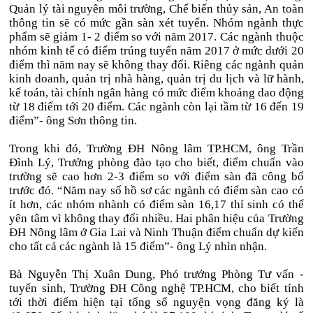
Quản lý tài nguyên môi trường, Chế biến thủy sản, An toàn
thông tin sẽ có mức gần sàn xét tuyển. Nhóm ngành thực
phẩm sẽ giảm 1- 2 điểm so với năm 2017. Các ngành thuộc
nhóm kinh tế có điểm trúng tuyển năm 2017 ở mức dưới 20
điểm thì năm nay sẽ không thay đổi. Riêng các ngành quản
kinh doanh, quản trị nhà hàng, quản trị du lịch và lữ hành,
kế toán, tài chính ngân hàng có mức điểm khoảng dao động
từ 18 điểm tới 20 điểm. Các ngành còn lại tầm từ 16 đến 19
điểm”- ông Sơn thông tin.
Trong khi đó, Trường ĐH Nông lâm TP.HCM, ông Trần
Đình Lý, Trưởng phòng đào tạo cho biết, điểm chuẩn vào
trường sẽ cao hơn 2-3 điểm so với điểm sàn đã công bố
trước đó. “Năm nay số hồ sơ các ngành có điểm sàn cao có
ít hơn, các nhóm nhành có điểm sàn 16,17 thí sinh có thể
yên tâm vì không thay đổi nhiều. Hai phân hiệu của Trường
ĐH Nông lâm ở Gia Lai và Ninh Thuận điểm chuẩn dự kiến
cho tất cả các ngành là 15 điểm”- ông Lý nhìn nhận.
Bà Nguyễn Thị Xuân Dung, Phó trưởng Phòng Tư vấn -
tuyển sinh, Trường ĐH Công nghệ TP.HCM, cho biết tính
tới thời điểm hiện tại tổng số nguyện vọng đăng ký là