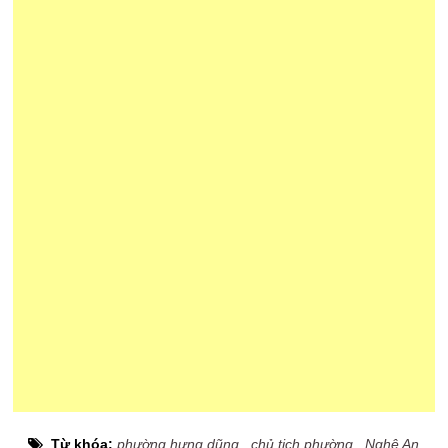
Từ khóa:
phường hưng dũng
,
chủ tịch phường
,
Nghệ An