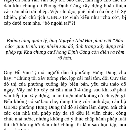
dân khu chung cư Phong Định Cảng xây dựng hoàn thiện
các căn nhà trái phép. Việc chỉ đạo, phê bình của ông Lê Sỹ
Chiến, phó chủ tịch UBND TP Vinh kiểu như “cho có”, bị
cấp dưới xem nhẹ, “bỏ ngoài tai”?!
Buông lỏng quản lý, ông Nguyễn Như Hải phải viết “Báo
cáo” giải trình. Tuy nhiên sau đó, tình trạng xây dựng trái
phép tại Khu chung cư Phong Định Cảng còn diễn ra rầm
rộ hơn.
Ông Hồ Văn T, một người dân ở phường Hưng Dũng cho
hay: “Chúng tôi xây tường rào, lợp cái mái tôn, đội Quy tắc
đô thị của phường xuống lập biên bản, yêu cầu tháo dỡ
ngay. Vậy mà họ xây cả căn nhà 3-4 tầng, sau khi xử phạt
vẫn tiếp tục xây dựng, hoàn thiện như không có chuyện gì.
Nếu không có sự bao che, dung túng của lãnh đạo, cán bộ
UBND phường Hưng Dũng thì đố ai dám làm được. Mà chủ
các căn nhà trái phép này đa số đều là viên chức, công
chức nhà nước, nhưng không có ý thức chấp hành pháp luật
thì thử hỏi người dân như chúng tôi làm sao học tập, noi