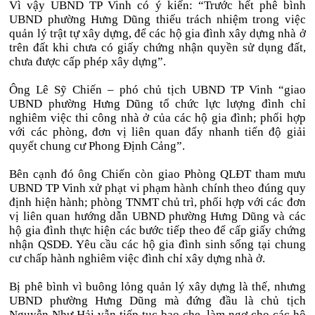
Vì vậy UBND TP Vinh có ý kiến: “Trước hết phê bình
UBND phường Hưng Dũng thiếu trách nhiệm trong việc
quản lý trật tự xây dựng, để các hộ gia đình xây dựng nhà ở
trên đất khi chưa có giấy chứng nhận quyền sử dụng đất,
chưa được cấp phép xây dựng”.
Ông Lê Sỹ Chiến – phó chủ tịch UBND TP Vinh “giao
UBND phường Hưng Dũng tổ chức lực lượng đình chỉ
nghiêm việc thi công nhà ở của các hộ gia đình; phối hợp
với các phòng, đơn vị liên quan đẩy nhanh tiến độ giải
quyết chung cư Phong Định Cảng”.
Bên cạnh đó ông Chiến còn giao Phòng QLĐT tham mưu
UBND TP Vinh xử phạt vi phạm hành chính theo đúng quy
định hiện hành; phòng TNMT chủ trì, phối hợp với các đơn
vị liên quan hướng dẫn UBND phường Hưng Dũng và các
hộ gia đình thực hiện các bước tiếp theo để cấp giấy chứng
nhận QSDĐ. Yêu cầu các hộ gia đình sinh sống tại chung
cư chấp hành nghiêm việc đình chỉ xây dựng nhà ở.
Bị phê bình vì buông lỏng quản lý xây dựng là thế, nhưng
UBND phường Hưng Dũng mà đứng đầu là chủ tịch
Nguyễn Như Hải vẫn tiếp tục bao che, làm ngơ cho các hộ