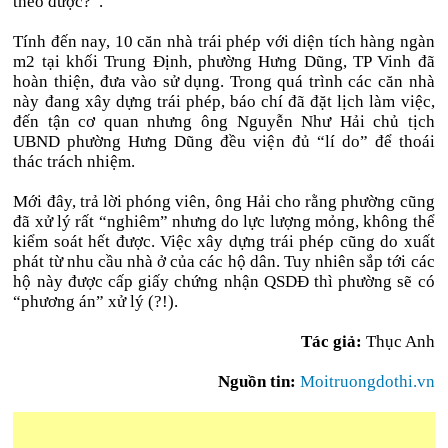
theo được?”.
Tính đến nay, 10 căn nhà trái phép với diện tích hàng ngàn
m2 tại khối Trung Định, phường Hưng Dũng, TP Vinh đã
hoàn thiện, đưa vào sử dụng. Trong quá trình các căn nhà
này đang xây dựng trái phép, báo chí đã đặt lịch làm việc,
đến tận cơ quan nhưng ông Nguyễn Như Hải chủ tịch
UBND phường Hưng Dũng đều viện đủ “lí do” để thoái
thác trách nhiệm.
Mới đây, trả lời phóng viên, ông Hải cho rằng phường cũng
đã xử lý rất “nghiêm” nhưng do lực lượng mỏng, không thể
kiểm soát hết được. Việc xây dựng trái phép cũng do xuất
phát từ nhu cầu nhà ở của các hộ dân. Tuy nhiên sắp tới các
hộ này được cấp giấy chứng nhận QSDĐ thì phường sẽ có
“phương án” xử lý (?!).
Tác giả:
Thục Anh
Nguồn tin:
Moitruongdothi.vn