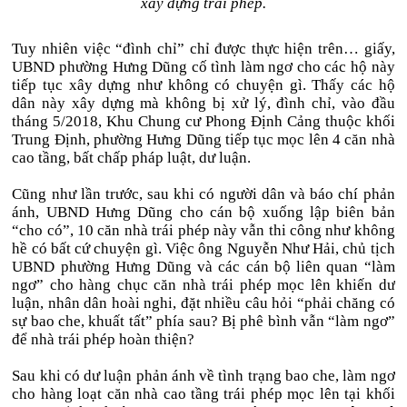
xây dựng trái phép.
Tuy nhiên việc “đình chỉ” chỉ được thực hiện trên… giấy,
UBND phường Hưng Dũng cố tình làm ngơ cho các hộ này
tiếp tục xây dựng như không có chuyện gì. Thấy các hộ
dân này xây dựng mà không bị xử lý, đình chỉ, vào đầu
tháng 5/2018, Khu Chung cư Phong Định Cảng thuộc khối
Trung Định, phường Hưng Dũng tiếp tục mọc lên 4 căn nhà
cao tầng, bất chấp pháp luật, dư luận.
Cũng như lần trước, sau khi có người dân và báo chí phản
ánh, UBND Hưng Dũng cho cán bộ xuống lập biên bản
“cho có”, 10 căn nhà trái phép này vẫn thi công như không
hề có bất cứ chuyện gì. Việc ông Nguyễn Như Hải, chủ tịch
UBND phường Hưng Dũng và các cán bộ liên quan “làm
ngơ” cho hàng chục căn nhà trái phép mọc lên khiến dư
luận, nhân dân hoài nghi, đặt nhiều câu hỏi “phải chăng có
sự bao che, khuất tất” phía sau? Bị phê bình vẫn “làm ngơ”
để nhà trái phép hoàn thiện?
Sau khi có dư luận phản ánh về tình trạng bao che, làm ngơ
cho hàng loạt căn nhà cao tầng trái phép mọc lên tại khối