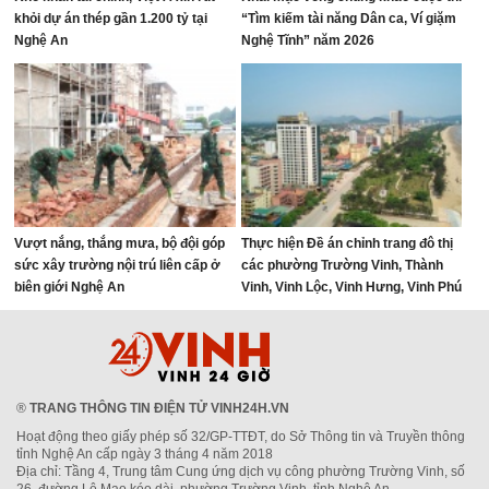
khỏi dự án thép gần 1.200 tỷ tại
“Tìm kiếm tài năng Dân ca, Ví giặm
Nghệ An
Nghệ Tĩnh” năm 2026
Vượt nắng, thắng mưa, bộ đội góp
Thực hiện Đề án chỉnh trang đô thị
sức xây trường nội trú liên cấp ở
các phường Trường Vinh, Thành
biên giới Nghệ An
Vinh, Vinh Lộc, Vinh Hưng, Vinh Phú
và Cửa Lò giai đoạn 2026 – 2030
®
TRANG THÔNG TIN ĐIỆN TỬ VINH24H.VN
Hoạt động theo giấy phép số 32/GP-TTĐT, do Sở Thông tin và Truyền thông
tỉnh Nghệ An cấp ngày 3 tháng 4 năm 2018
Địa chỉ: Tầng 4, Trung tâm Cung ứng dịch vụ công phường Trường Vinh, số