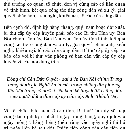
thủ trưởng cơ quan, tổ chức, đơn vị cùng cấp có liên quan
về tình hình, kết quả công tác tiếp công dân và xử lý, giải
quyết phản ánh, kiến nghị, khiếu nại, tố cáo của công dân.
Bên cạnh đó, định kỳ hàng tháng, quý, năm hoặc đột xuất,
bí thư cấp ủy cấp huyện phải báo cáo Bí thư Tỉnh ủy, Ban
Nội chính Tỉnh ủy, Ban Dân vận Tỉnh ủy tình hình, kết quả
công tác tiếp công dân và xử lý, giải quyết phản ánh, kiến
nghị, khiếu nại, tố cáo của công dân. Bí thư cấp ủy cấp xã
báo cáo với bí thư, văn phòng và ban dân vận cấp ủy cấp
huyện về các nội dung trên.
Đồng chí Cấn Đức Quyết - đại diện Ban Nội chính Trung
ương đánh giá Nghệ An là một trong những địa phương
đầu tiên trong cả nước triển khai kế hoạch tiếp công dân
của người đứng đầu cấp ủy các cấp. Ảnh: Thành Duy
Về tổ chức thực hiện, ở cấp tỉnh, Bí thư Tỉnh ủy sẽ tiếp
công dân định kỳ ít nhất 1 ngày trong tháng; quy định vào
ngày mồng 5 hàng tháng (nếu trùng vào ngày nghỉ thì bố
trí ngày liền kề sau đó). Phiên tiếp công dân đầu tiên dự