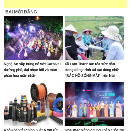
BÀI MỚI ĐĂNG
Nghệ An sắp bùng nổ với Carnival
Xã Lam Thành lan tỏa sức dân
đường phố, đại nhạc hội và màn
trong công trình tái tạo dòng chữ
pháo hoa mãn nhãn
“BÁC HỒ SỐNG MÃI” trên Núi
Nhón
Khó khăn tài chính, Việt Á xin rút
Khai mạc vòng chung khảo cuộc thi