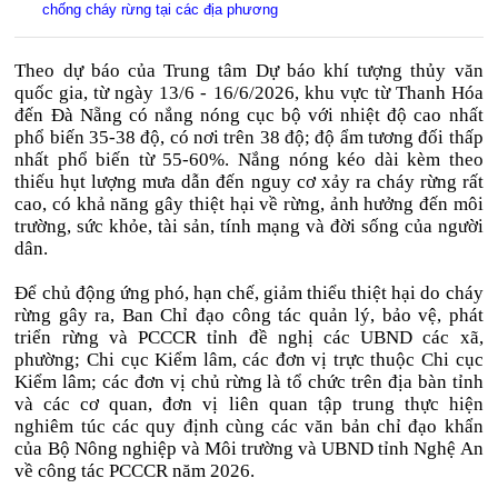
chống cháy rừng tại các địa phương
Theo dự báo của Trung tâm Dự báo khí tượng thủy văn
quốc gia, từ ngày 13/6 - 16/6/2026, khu vực từ Thanh Hóa
đến Đà Nẵng có nắng nóng cục bộ với nhiệt độ cao nhất
phổ biến 35-38 độ, có nơi trên 38 độ; độ ẩm tương đối thấp
nhất phổ biến từ 55-60%. Nắng nóng kéo dài kèm theo
thiếu hụt lượng mưa dẫn đến nguy cơ xảy ra cháy rừng rất
cao, có khả năng gây thiệt hại về rừng, ảnh hưởng đến môi
trường, sức khỏe, tài sản, tính mạng và đời sống của người
dân.
Để chủ động ứng phó, hạn chế, giảm thiểu thiệt hại do cháy
rừng gây ra, Ban Chỉ đạo công tác quản lý, bảo vệ, phát
triển rừng và PCCCR tỉnh đề nghị các UBND các xã,
phường; Chi cục Kiểm lâm, các đơn vị trực thuộc Chi cục
Kiểm lâm; các đơn vị chủ rừng là tổ chức trên địa bàn tỉnh
và các cơ quan, đơn vị liên quan tập trung thực hiện
nghiêm túc các quy định cùng các văn bản chỉ đạo khẩn
của Bộ Nông nghiệp và Môi trường và UBND tỉnh Nghệ An
về công tác PCCCR năm 2026.