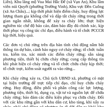
Liên), Khu lăng mộ Vua Mai Hắc Đế (xã Vạn An), Khu lâm
viên núi Quyết (phường Trường Vinh), Khu vực Đền Cuông
(xã An Châu)...; kịp thời phát hiện điểm cháy, huy động lực
lượng tham gia khống chế và dập tắt cháy rừng trong thời
gian ngắn nhất, không để xảy ra cháy lớn; thực hiện
nghiêm túc chế độ báo cáo, đảm bảo đầy đủ chính xác, kịp
thời phục vụ công tác chỉ đạo, điều hành và tổ chức PCCCR
kịp thời, hiệu quả.
Các đơn vị chủ rừng trên địa bàn tỉnh chủ động nắm bắt
thông tin dự báo, cảnh báo nguy cơ cháy rừng; tổ chức tuần
tra, kiểm tra, xác minh các điểm cháy rừng; sẵn sàng
phương tiện, thiết bị chữa cháy rừng; cung cấp thông tin
khi phát hiện có cháy rừng và tổ chức chữa cháy kịp thời;
tổ chức trực, kiểm soát người ra vào rừng...
Khi cháy rừng xảy ra, Chủ tịch UBND xã, phường có mặt
tại hiện trường để trực tiếp chỉ đạo, chỉ huy chữa cháy
rừng. Huy động, điều phối và phân công các lực lượng,
phương tiện, thiết bị, dụng cụ, vật tư và nguồn lực để chữa
cháy rừng; bảo đảm các điều kiện phục vụ chữa cháy. Đối
với các khu rừng gần với khu dân cư, kho tàng, khi xẩy ra
cháy, phải chủ động có phương án di dời dân ra khỏi khu