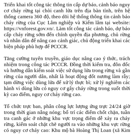
Triển khai tốt công tác thông tin cấp dự báo, cảnh báo nguy
cơ cháy rừng tại chòi canh lửa trên địa bàn tỉnh, trên hệ
thống camera 360 độ, theo dõi hệ thống thông tin cảnh báo
cháy rừng của Cục Lâm nghiệp và Kiểm lâm tại website:
https://vnforest.gov.vn/. Làm tốt công tác cảnh báo, dự báo
cấp cháy rừng sớm đến chính quyền địa phương, chủ rừng
và nhân dân để nâng cao cảnh giác, chủ động triển khai các
biện pháp phù hợp để PCCCR.
Tăng cường tuyên truyền, giáo dục nâng cao ý thức, trách
nhiệm trong công tác PCCCR. Đồng thời kiểm tra, đôn đốc
và hướng dẫn kiểm soát việc sử dụng lửa trong rừng và gần
rừng của người dân, nhất là hoạt động đốt nương làm rẫy;
tạm dừng việc dùng lửa để xử lý thực bì; xử lý nghiêm các
hành vi dùng lửa có nguy cơ gây cháy rừng trong suốt thời
kỳ cao điểm, nguy cơ cháy rừng cao.
Tổ chức trực ban, phân công lực lượng ứng trực 24/24 giờ
trong thời gian nắng nóng; bố trí các điểm chốt chặn, tuần
tra canh gác ở những khu vực trọng điểm dễ xảy ra cháy
rừng, kiểm soát chặt chẽ người ra vào những khu vực rừng
có nguy cơ cháy cao: Khu mộ bà Hoàng Thị Loan (xã Kim