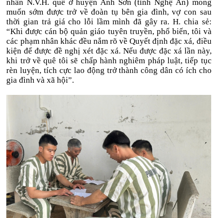
nhân N.V.H. quê ở huyện Anh Sơn (tỉnh Nghệ An) mong
muốn sớm được trở về đoàn tụ bên gia đình, vợ con sau
thời gian trả giá cho lỗi lầm mình đã gây ra. H. chia sẻ:
“Khi được cán bộ quản giáo tuyên truyền, phổ biến, tôi và
các phạm nhân khác đều nắm rõ về Quyết định đặc xá, điều
kiện để được đề nghị xét đặc xá. Nếu được đặc xá lần này,
khi trở về quê tôi sẽ chấp hành nghiêm pháp luật, tiếp tục
rèn luyện, tích cực lao động trở thành công dân có ích cho
gia đình và xã hội”.