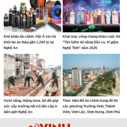
Khó khăn tài chính, Việt Á xin rút
Khai mạc vòng chung khảo cuộc thi
khỏi dự án thép gần 1.200 tỷ tại
“Tìm kiếm tài năng Dân ca, Ví giặm
Nghệ An
Nghệ Tĩnh” năm 2026
Vượt nắng, thắng mưa, bộ đội góp
Thực hiện Đề án chỉnh trang đô thị
sức xây trường nội trú liên cấp ở
các phường Trường Vinh, Thành
biên giới Nghệ An
Vinh, Vinh Lộc, Vinh Hưng, Vinh Phú
và Cửa Lò giai đoạn 2026 – 2030