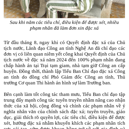
Sau khi nắm các tiêu chí, điều kiện để được xét, nhiều
phạm nhân đã làm đơn xin đặc xá
Từ đầu tháng 8, ngay khi có Quyết định đặc xá của Chủ
tịch nước, Lãnh đạo Công an tỉnh Nghệ An đã chỉ đạo các
đơn vị có liên quan niêm yết công khai Quyết định của Chủ
tịch nước về đặc xá năm 2024 đến 100% phạm nhân đang
chấp hành án tại Trại tạm giam, nhà tạm giữ Công an cấp
huyện. Đồng thời, thành lập Tiểu Ban Chỉ đạo đặc xá Công
an tỉnh do đồng chí Phó Giám đốc Công an tỉnh, Thủ
trưởng Cơ quan Thi hành án hình sự làm Trưởng ban.
Bên cạnh làm tốt công tác tham mưu, Tiểu Ban chỉ đạo tập
trung đẩy mạnh công tác tuyên truyền nhằm nâng cao nhận
thức của xã hội, cộng đồng và chính các phạm nhân về ý
nghĩa nhân văn của chính sách đặc xá; tuyên truyền, giáo
dục, giải thích rõ quyền lợi, các tiêu chí, điều kiện để được
xét, hưởng đặc xá nhằm khuyến khích các phạm nhân tích
cực cải tạo, sớm được khoan hồng trở về với gia đình và