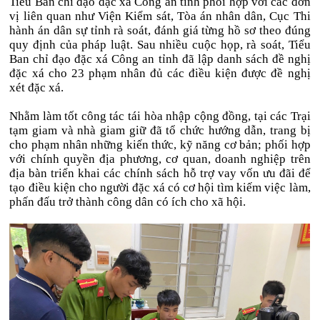
Tiểu Ban chỉ đạo đặc xá Công an tỉnh phối hợp với các đơn
vị liên quan như Viện Kiểm sát, Tòa án nhân dân, Cục Thi
hành án dân sự tỉnh rà soát, đánh giá từng hồ sơ theo đúng
quy định của pháp luật. Sau nhiều cuộc họp, rà soát, Tiểu
Ban chỉ đạo đặc xá Công an tỉnh đã lập danh sách đề nghị
đặc xá cho 23 phạm nhân đủ các điều kiện được đề nghị
xét đặc xá.
Nhằm làm tốt công tác tái hòa nhập cộng đồng, tại các Trại
tạm giam và nhà giam giữ đã tổ chức hướng dẫn, trang bị
cho phạm nhân những kiến thức, kỹ năng cơ bản; phối hợp
với chính quyền địa phương, cơ quan, doanh nghiệp trên
địa bàn triển khai các chính sách hỗ trợ vay vốn ưu đãi để
tạo điều kiện cho người đặc xá có cơ hội tìm kiếm việc làm,
phấn đấu trở thành công dân có ích cho xã hội.