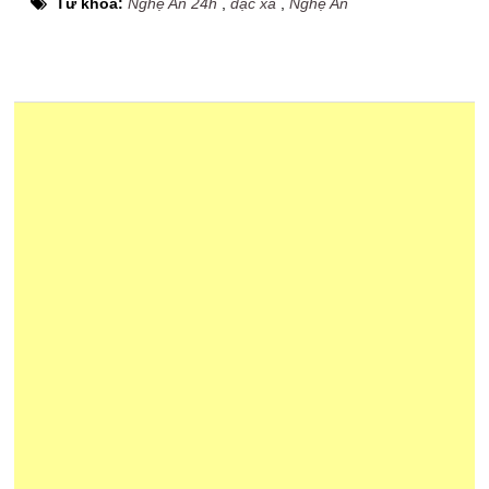
Từ khóa:
Nghệ An 24h
,
đặc xá
,
Nghệ An