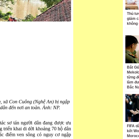
Thủ tư
giảm cá
không 
Bắt Gi
Mekolo
từng đ
làm đư
Bắc N
g, xã Con Cuông (Nghệ An) bị ngập
 dân đến nơi an toàn. Ảnh: NP.
tác sơ tán người dân đang được ưu
FIFA d
g triển khai di dời khoảng 70 hộ dân
kết Wo
các điểm ven sông có nguy cơ ngập
Moroc