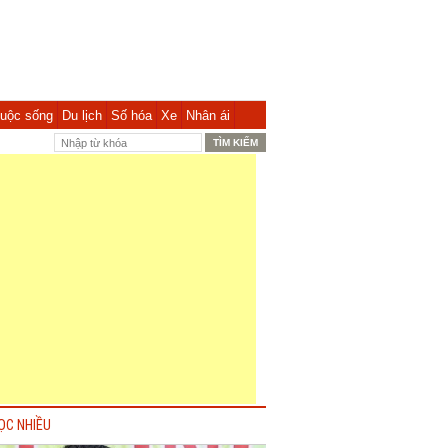
uộc sống
Du lịch
Số hóa
Xe
Nhân ái
ỌC NHIỀU