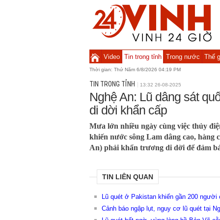
Video
Tin trong tỉnh
Trong nước
Thế g
Thời gian:
Thứ Năm 6/8/2026 04:19 PM
TIN TRONG TỈNH
13:32 26-08-2025
Nghệ An: Lũ dâng sát quố
di dời khẩn cấp
Mưa lớn nhiều ngày cùng việc thủy điệ
khiến nước sông Lam dâng cao, hàng 
An) phải khẩn trương di dời để đảm bả
TIN LIÊN QUAN
Lũ quét ở Pakistan khiến gần 200 người c
Cảnh báo ngập lụt, nguy cơ lũ quét tại N