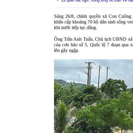
Lũ quét bất ngờ, vùng lòng hồ Bản Vẽ o
Sáng 26/8, chính quyền xã Con Cuông đ
khẩn cấp khoảng 70 hộ dân sinh sống ven
khi nước tiếp tục dâng.
Ông Trần Anh Tuấn, Chủ tịch UBND xã 
của cơn bão số 5, Quốc lộ 7 đoạn qua
lên gây ngập.