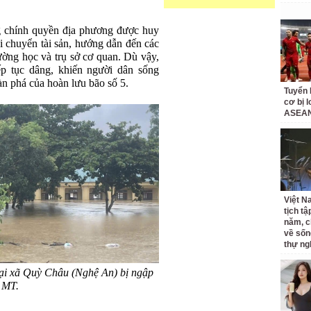
g chính quyền địa phương được huy
i chuyển tài sản, hướng dẫn đến các
rường học và trụ sở cơ quan. Dù vậy,
p tục dâng, khiến người dân sống
tàn phá của hoàn lưu bão số 5.
Tuyển 
cơ bị 
ASEAN
Việt N
tịch tậ
năm, c
về sốn
thự ng
tại xã Quỳ Châu (Nghệ An) bị ngập
 MT.