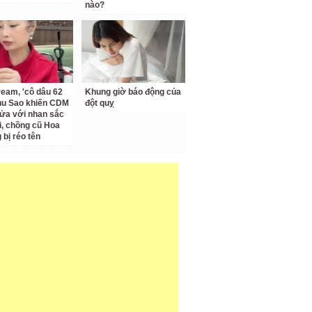
nào?
ream, 'cô dâu 62
Khung giờ báo động của
Thu Sao khiến CDM
đột quỵ
ửa với nhan sắc
ại, chồng cũ Hoa
bị réo tên