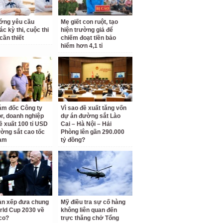
ớng yêu cầu
Mẹ giết con ruột, tạo
c kỳ thi, cuộc thi
hiện trường giả để
cần thiết
chiếm đoạt tiền bảo
hiểm hơn 4,1 tỉ
ám đốc Công ty
Vì sao đề xuất tăng vốn
r, doanh nghiệp
dự án đường sắt Lào
ề xuất 100 tỉ USD
Cai – Hà Nội – Hải
ờng sắt cao tốc
Phòng lên gần 290.000
am
tỷ đồng?
àn xếp đưa chung
Mỹ điều tra sự cố hàng
rld Cup 2030 về
không liên quan đến
co?
trực thăng chở Tổng