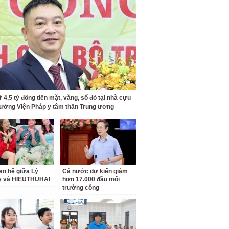
 4,5 tỷ đồng tiền mặt, vàng, sổ đỏ tại nhà cựu
rưởng Viện Pháp y tâm thần Trung ương
an hệ giữa Lý
Cả nước dự kiến giảm
ỳ và HIEUTHUHAI
hơn 17.000 đầu mối
trường công