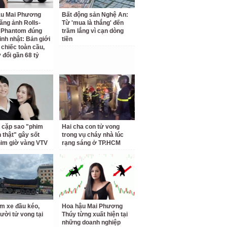
ậu Mai Phương
Bất động sản Nghệ An:
ăng ảnh Rolls-
Từ 'mua là thắng' đến
 Phantom đúng
trầm lắng vì cạn dòng
inh nhật: Bản giới
tiền
 chiếc toàn cầu,
 đổi gần 68 tỷ
 cặp sao "phim
Hai cha con tử vong
h thật" gây sốt
trong vụ cháy nhà lúc
him giờ vàng VTV
rạng sáng ở TP.HCM
m xe đầu kéo,
Hoa hậu Mai Phương
ười tử vong tại
Thúy từng xuất hiện tại
những doanh nghiệp