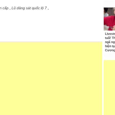
ẩn cấp
,
Lũ dâng sát quốc lộ 7
,
Livest
tuổi' 
ngã ng
hiện t
Cương 