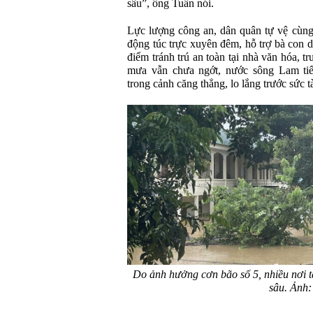
sâu”, ông Tuấn nói.
Lực lượng công an, dân quân tự vệ cùn
động túc trực xuyên đêm, hỗ trợ bà con d
điểm tránh trú an toàn tại nhà văn hóa, t
mưa vẫn chưa ngớt, nước sông Lam tiế
trong cảnh căng thẳng, lo lắng trước sức 
Do ảnh hưởng cơn bão số 5, nhiều nơi 
sâu. Ảnh: