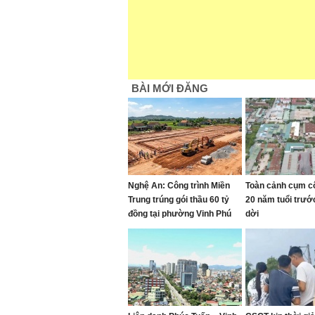
BÀI MỚI ĐĂNG
Nghệ An: Công trình Miền
Toàn cảnh cụm c
Trung trúng gói thầu 60 tỷ
20 năm tuổi trướ
đồng tại phường Vinh Phú
dời