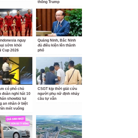
thống Trump
Indonesia nguy
Quảng Ninh, Bắc Ninh
loại sớm khỏi
đủ điều kiện lên thành
 Cup 2026
phố
am có phó chủ
CSGT kịp thời giải cứu
p đoàn nghỉ hát 10
người phụ nữ định nhảy
hán showbiz lui
cầu tự vẫn
g an nhàn ở biệt
hìn mét vuông