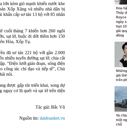
a l
ớn k
èm gió m
ạnh khiến n
ư
ớc khe
Hoa h
bản Xốp X
ăng v
à nhi
ều nh
à dân b
ị
Thúy đ
ải khẩn cấp s
ơ t
án 13 h
ộ với 85 nh
ân
Royce
ngày s
hạn 10
sử cuối th
áng 7 khi
ến h
ơn 260 ng
ôi
giá quy
đồng
ớn, sạt lở, buộc di dời th
êm h
ơn 150
Yên Hòa, X
ốp Tụ.
y
ền
đ
ã s
ơ t
án 221 h
ộ với gần 2.000
ến nhiều tuyến
đư
ờng sạt lở, chia cắt
l
ập. “
Đi
ện l
ư
ới gi
án
đo
ạn, s
óng
đi
ện
ho c
ông tác ch
ỉ
đ
ạo v
à ti
ếp tế”, Chủ
Những
h
ái nói.
giả tìn
trên p
ang đư
ợc gấp r
út tri
ển khai, song dự
g nguy cơ lũ qu
ét và s
ạt lở tr
ên di
ện
Tác giả: Bắc Vũ
Va chạ
Nguồn tin:
daidoanket.vn
một ng
chỗ