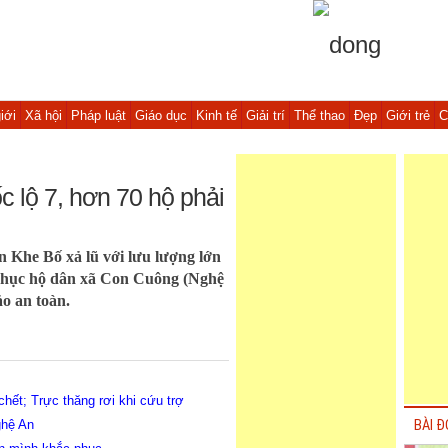
iới
Xã hội
Pháp luật
Giáo dục
Kinh tế
Giải trí
Thể thao
Đẹp
Giới trẻ
C
c lộ 7, hơn 70 hộ phải
n Khe Bố xả lũ với lưu lượng lớn
chục hộ dân xã Con Cuông (Nghệ
o an toàn.
hết; Trực thăng rơi khi cứu trợ
ghệ An
BÀI Đ