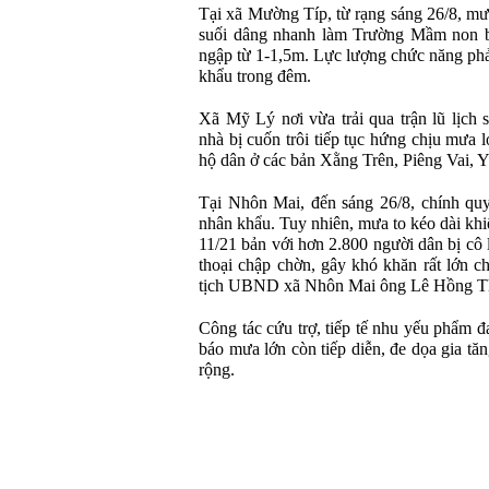
Tại x
ã M
ư
ờng T
íp, t
ừ rạng s
áng 26/8, m
ư
suối d
âng nhanh làm Tr
ư
ờng Mầm non 
ngập từ 1-1,5m. Lực l
ư
ợng chức n
ăng ph
kh
ẩu trong
đ
êm.
Xã M
ỹ L
ý n
ơi v
ừa trải qua trận l
ũ l
ịch 
nhà b
ị cuốn tr
ôi ti
ếp tục hứng chịu m
ưa l
h
ộ d
ân
ở c
ác b
ản Xằng Tr
ên, Piêng Vai, 
Tại Nh
ôn Mai,
đ
ến s
áng 26/8, chính qu
nh
ân kh
ẩu. Tuy nhi
ên, m
ưa to k
éo dài khi
11/21 bản với h
ơn 2.800 ngư
ời d
ân b
ị c
ô 
thoại chập chờn, g
ây khó kh
ăn r
ất lớn c
tịch UBND x
ã Nhôn Mai ông Lê H
ồng T
Công tác c
ứu trợ, tiếp tế nhu yếu phẩm
đ
b
áo m
ưa l
ớn c
òn ti
ếp diễn,
đe d
ọa gia t
ăn
rộng.