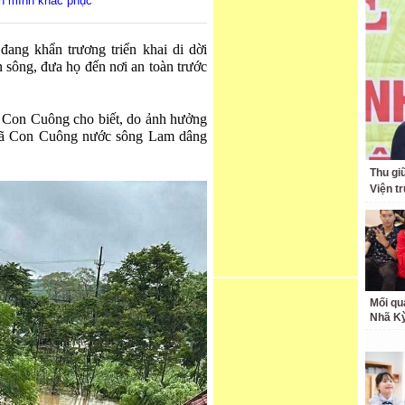
ằn mình khắc phục
ang khẩn trương triển khai di dời
 sông, đưa họ đến nơi an toàn trước
Con Cuông cho biết, do ảnh hưởng
 xã Con Cuông nước sông Lam dâng
Thu giữ
Viện t
Mối qu
Nhã K