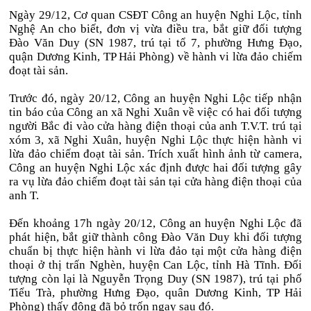
Ngày 29/12, Cơ quan CSĐT Công an huyện Nghi Lộc, tỉnh
Nghệ An cho biết, đơn vị vừa điều tra, bắt giữ đối tượng
Đào Văn Duy (SN 1987, trú tại tổ 7, phường Hưng Đạo,
quận Dương Kinh, TP Hải Phòng) về hành vi lừa đảo chiếm
đoạt tài sản.
Trước đó, ngày 20/12, Công an huyện Nghi Lộc tiếp nhận
tin báo của Công an xã Nghi Xuân về việc có hai đối tượng
người Bắc đi vào cửa hàng điện thoại của anh T.V.T. trú tại
xóm 3, xã Nghi Xuân, huyện Nghi Lộc thực hiện hành vi
lừa đảo chiếm đoạt tài sản. Trích xuất hình ảnh từ camera,
Công an huyện Nghi Lộc xác định được hai đối tượng gây
ra vụ lừa đảo chiếm đoạt tài sản tại cửa hàng điện thoại của
anh T.
Đến khoảng 17h ngày 20/12, Công an huyện Nghi Lộc đã
phát hiện, bắt giữ thành công Đào Văn Duy khi đối tượng
chuẩn bị thực hiện hành vi lừa đảo tại một cửa hàng điện
thoại ở thị trấn Nghèn, huyện Can Lộc, tỉnh Hà Tĩnh. Đối
tượng còn lại là Nguyễn Trọng Duy (SN 1987), trú tại phố
Tiểu Trà, phường Hưng Đạo, quân Dương Kinh, TP Hải
Phòng) thấy động đã bỏ trốn ngay sau đó.