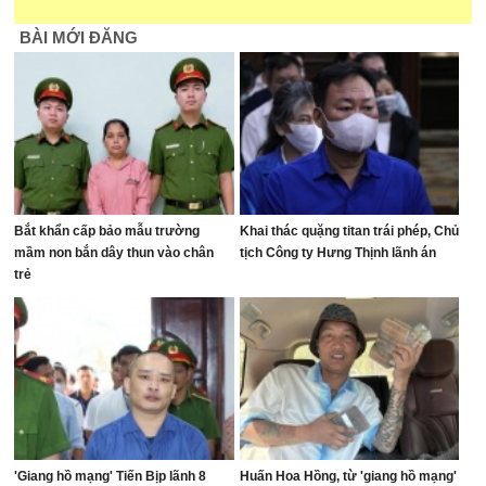
BÀI MỚI ĐĂNG
Bắt khẩn cấp bảo mẫu trường
Khai thác quặng titan trái phép, Chủ
mầm non bắn dây thun vào chân
tịch Công ty Hưng Thịnh lãnh án
trẻ
'Giang hồ mạng' Tiến Bịp lãnh 8
Huấn Hoa Hồng, từ 'giang hồ mạng'